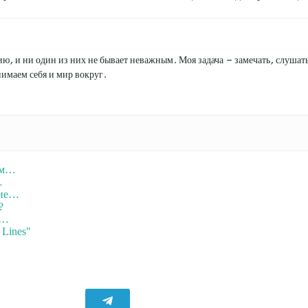
ю, и ни один из них не бывает неважным. Моя задача — замечать, слушать 
имаем себя и мир вокруг.
ым…
…
ние…
?
е…
 Lines"