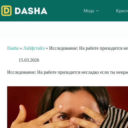
Skip
to
Мода
Красо
content
Dasha
»
Лайфстайл
»
Исследование: На работе приходится н
15.03.2026
Исследование: На работе приходится несладко если ты некр