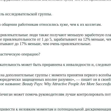
ль исследовательской группы.
в общении работникам относились хуже, чем к их коллегам.
привлекательные люди также получают меньшую заработную пл
е привлекательности от 1 до 5, зарабатывают на 12% меньше, че
атывают до 17% меньше, чем очень привлекательные.
 пластическую операцию?
ательность может быть приравнена к инвалидности и, следоват
 на дополнительные группы с момента принятия первого всеобъе
 юридически защищенных вполне разумно», — пишет он в своей
ое название:
Beauty Pays: Why Attractive People Are More Successfu
 Мичиган может помочь руководителям лучше контролировать пот
т привести к неловким моментам и потенциальной дискриминаци