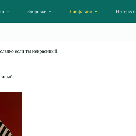
та
Здоровье
Лайфстайл
Интересн
есладко если ты некрасивый
асивый