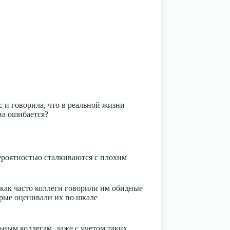
с и говорила, что в реальной жизни
она ошибается?
ероятностью сталкиваются с плохим
как часто коллеги говорили им обидные
орые оценивали их по шкале
ьным коллегам, даже с учетом таких