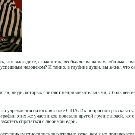
ь, что выглядите, скажем так,
необычно
, ваша мама обнимала ва
и успешным человеком? И тайно, в глубине души, вы
знали
, что 
ган, люди, которых считают непривлекательными, с большей в
ого учреждения на юго-востоке США. Их попросили рассказать, 
ографии этих же участников показали другой группе людей, кот
захотеть спрятаться с любимой едой.
отрудникам относились значительно хуже, чем к их привлекател