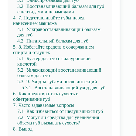
3.1.
Эликсир-бальзам для губ
3.2.
Восстанавливающий бальзам для губ
с пептидами и церамидами
4.
7. Подготавливайте губы перед
нанесением макияжа
4.1.
Ультравосстанавливающий бальзам
для губ
4.2.
Питательный бальзам для губ
5.
8. Избегайте средств с содержанием
спирта и отдушек
5.1.
Бустер для губ с гиалуроновой
кислотой
5.2.
Увлажняющий восстанавливающий
бальзам для губ
5.3.
9. Уход за губами после инъекций
5.3.1.
Восстанавливающий уход для губ
6.
Как предотвратить сухость и
обветривание губ
7.
Часто задаваемые вопросы
7.1.
Как избавиться от шелушащихся губ
7.2.
Могут ли средства для увеличения
объема губ вызывать сухость?
8.
Вывод