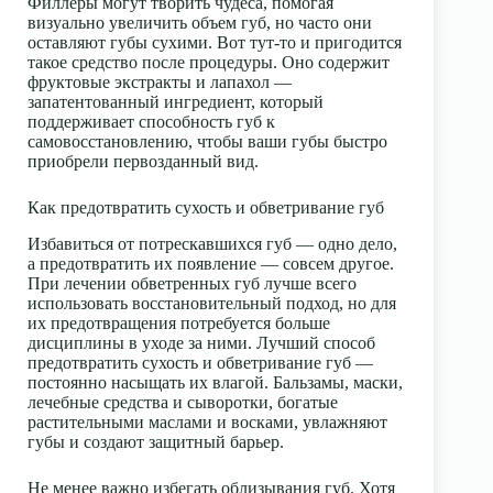
Филлеры могут творить чудеса, помогая
визуально увеличить объем губ, но часто они
оставляют губы сухими. Вот тут-то и пригодится
такое средство после процедуры. Оно содержит
фруктовые экстракты и лапахол —
запатентованный ингредиент, который
поддерживает способность губ к
самовосстановлению, чтобы ваши губы быстро
приобрели первозданный вид.
Как предотвратить сухость и обветривание губ
Избавиться от потрескавшихся губ — одно дело,
а предотвратить их появление — совсем другое.
При лечении обветренных губ лучше всего
использовать восстановительный подход, но для
их предотвращения потребуется больше
дисциплины в уходе за ними. Лучший способ
предотвратить сухость и обветривание губ —
постоянно насыщать их влагой. Бальзамы, маски,
лечебные средства и сыворотки, богатые
растительными маслами и восками, увлажняют
губы и создают защитный барьер.
Не менее важно избегать облизывания губ. Хотя