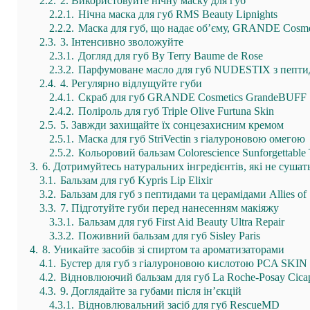
2.2.
2. Використовуйте нічну маску для губ
2.2.1.
Нічна маска для губ RMS Beauty Lipnights
2.2.2.
Маска для губ, що надає об’єму, GRANDE Cosm
2.3.
3. Інтенсивно зволожуйте
2.3.1.
Догляд для губ By Terry Baume de Rose
2.3.2.
Парфумоване масло для губ NUDESTIX з пепт
2.4.
4. Регулярно відлущуйте губи
2.4.1.
Скраб для губ GRANDE Cosmetics GrandeBUFF
2.4.2.
Поліроль для губ Triple Olive Furtuna Skin
2.5.
5. Завжди захищайте їх сонцезахисним кремом
2.5.1.
Маска для губ StriVectin з гіалуроновою омегою
2.5.2.
Кольоровий бальзам Colorescience Sunforgettable T
3.
6. Дотримуйтесь натуральних інгредієнтів, які не сушат
3.1.
Бальзам для губ Kypris Lip Elixir
3.2.
Бальзам для губ з пептидами та церамідами Allies of
3.3.
7. Підготуйте губи перед нанесенням макіяжу
3.3.1.
Бальзам для губ First Aid Beauty Ultra Repair
3.3.2.
Поживний бальзам для губ Sisley Paris
4.
8. Уникайте засобів зі спиртом та ароматизаторами
4.1.
Бустер для губ з гіалуроновою кислотою PCA SKIN
4.2.
Відновлюючий бальзам для губ La Roche-Posay Cicap
4.3.
9. Доглядайте за губами після ін’єкцій
4.3.1.
Відновлювальний засіб для губ RescueMD