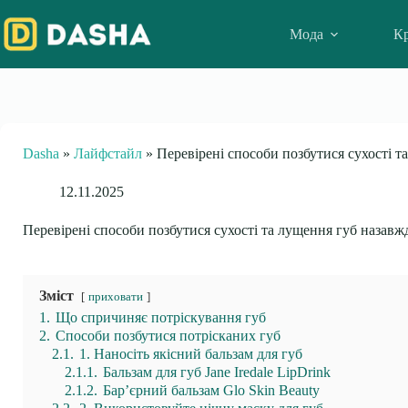
Skip
to
Мода
Кр
content
Dasha
»
Лайфстайл
»
Перевірені способи позбутися сухості 
12.11.2025
Перевірені способи позбутися сухості та лущення губ назавж
Зміст
приховати
1.
Що спричиняє потріскування губ
2.
Способи позбутися потрісканих губ
2.1.
1. Наносіть якісний бальзам для губ
2.1.1.
Бальзам для губ Jane Iredale LipDrink
2.1.2.
Бар’єрний бальзам Glo Skin Beauty