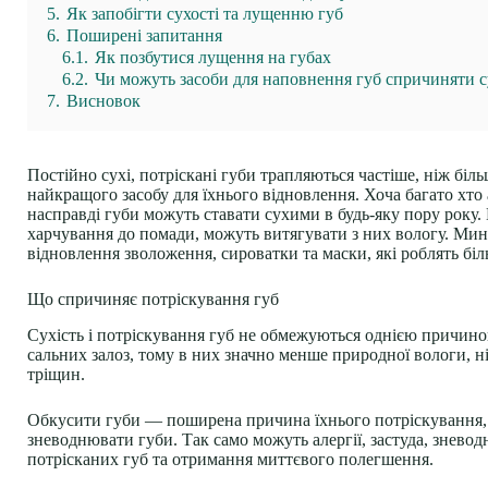
5.
Як запобігти сухості та лущенню губ
6.
Поширені запитання
6.1.
Як позбутися лущення на губах
6.2.
Чи можуть засоби для наповнення губ спричиняти с
7.
Висновок
Постійно сухі, потріскані губи трапляються частіше, ніж бі
найкращого засобу для їхнього відновлення. Хоча багато хто 
насправді губи можуть ставати сухими в будь-яку пору року. 
харчування до помади, можуть витягувати з них вологу. Минул
відновлення зволоження, сироватки та маски, які роблять біл
Що спричиняє потріскування губ
Сухість і потріскування губ не обмежуються однією причиною
сальних залоз, тому в них значно менше природної вологи, ні
тріщин.
Обкусити губи — поширена причина їхнього потріскування, 
зневоднювати губи. Так само можуть алергії, застуда, зневод
потрісканих губ та отримання миттєвого полегшення.