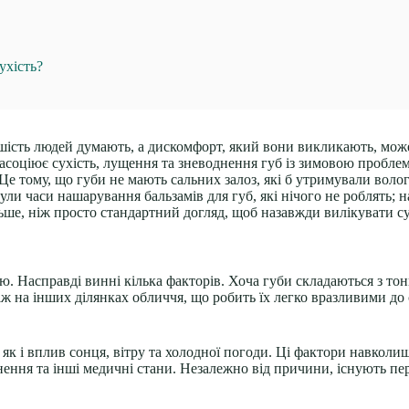
ухість?
льшість людей думають, а дискомфорт, який вони викликають, мо
асоціює сухість, лущення та зневоднення губ із зимовою проблем
Це тому, що губи не мають сальних залоз, які б утримували вологу
и часи нашарування бальзамів для губ, які нічого не роблять; н
ьше, ніж просто стандартний догляд, щоб назавжди вилікувати сух
. Насправді винні кілька факторів. Хоча губи складаються з тон
ж на інших ділянках обличчя, що робить їх легко вразливими до 
як і вплив сонця, вітру та холодної погоди. Ці фактори навкол
нення та інші медичні стани. Незалежно від причини, існують пе