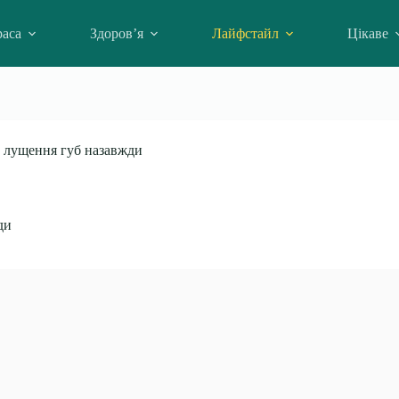
аса
Здоров’я
Лайфстайл
Цікаве
та лущення губ назавжди
ди