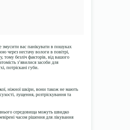
же змусити вас панікувати в пошуках
ою через нестачу вологи в повітрі,
, тому безліч факторів, від вашого
атомість з’явилися засоби для
і, потріскані губи.
кої, ніжної шкіри, вони також не мають
сухості, лущення, розтріскування та
ишнього середовища можуть швидко
ревірені часом рішення для лікування