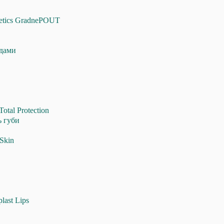
etics GradnePOUT
идами
otal Protection
ь губи
 Skin
last Lips