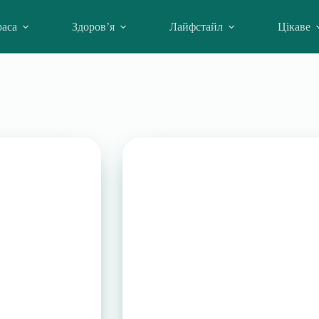
аса
Здоров’я
Лайфстайл
Цікаве