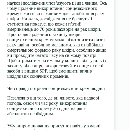
наукові
дослідження
пов’язують ці два явища. Ось
чому щоденне використання
сонцезахисного
крему
є життєво важливим для запобігання раку
шкіри. На жаль, дослідження не брешуть, і
статистика показує, що кожен п’ятий
американець до 70 років захворіє на рак шкіри.
Проста дія щоденного захисту шкіри
сонцезахисним кремом може різко знизити ризик
раку шкіри, особливо меланоми, яка є найбільш
смертельною формою раку шкіри, особливо якщо
ви проводите багато часу на свіжому повітрі.
Щоб отримати максимальну користь від зусиль із
захисту від сонця, використовуйте сонцезахисні
засоби з вищим SPF, щоб зменшити вплив
шкідливих сонячних променів.
Чи справді потрібен сонцезахисний крем щодня?
Незалежно від того, де ви живете, яка надворі
погода, сезон чи час року, використання
сонцезахисного крему
365 днів на рік є
абсолютно необхідним.
УФ-випромінювання присутнє навіть у хмарні