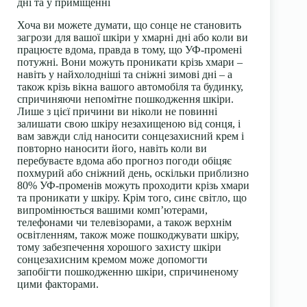
дні та у приміщенні
Хоча ви можете думати, що сонце не становить
загрози для вашої шкіри у хмарні дні або коли ви
працюєте вдома, правда в тому, що УФ-промені
потужні. Вони можуть проникати крізь хмари –
навіть у найхолодніші та сніжні зимові дні – а
також крізь вікна вашого автомобіля та будинку,
спричиняючи непомітне пошкодження шкіри.
Лише з цієї причини ви ніколи не повинні
залишати свою шкіру незахищеною від сонця, і
вам завжди слід наносити сонцезахисний крем і
повторно наносити його, навіть коли ви
перебуваєте вдома або прогноз погоди обіцяє
похмурий або сніжний день, оскільки приблизно
80% УФ-променів можуть проходити крізь хмари
та проникати у шкіру. Крім того, синє світло, що
випромінюється вашими комп’ютерами,
телефонами чи телевізорами, а також верхнім
освітленням, також може пошкоджувати шкіру,
тому забезпечення хорошого захисту шкіри
сонцезахисним кремом може допомогти
запобігти пошкодженню шкіри, спричиненому
цими факторами.