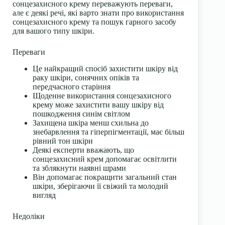
сонцезахисного крему переважують переваги,
але є деякі речі, які варто знати про використання
сонцезахисного крему
та пошук гарного засобу
для вашого типу шкіри.
Переваги
Це найкращий спосіб захистити шкіру від
раку шкіри, сонячних опіків та
передчасного старіння
Щоденне використання сонцезахисного
крему може захистити вашу шкіру від
пошкодження синім світлом
Захищена шкіра менш схильна до
знебарвлення та гіперпігментації, має більш
рівний тон шкіри
Деякі експерти вважають, що
сонцезахисний крем допомагає освітлити
та зблякнути наявні шрами
Він допомагає покращити загальний стан
шкіри, зберігаючи її свіжий та молодий
вигляд
Недоліки