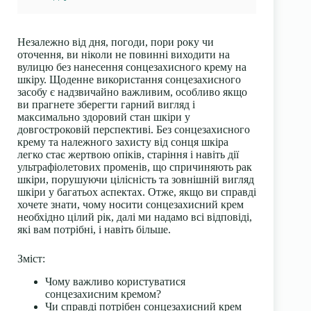
Незалежно від дня, погоди, пори року чи
оточення, ви ніколи не повинні виходити на
вулицю без нанесення
сонцезахисного крему
на
шкіру. Щоденне використання сонцезахисного
засобу є надзвичайно важливим, особливо якщо
ви прагнете зберегти гарний вигляд і
максимально здоровий стан шкіри у
довгостроковій перспективі. Без сонцезахисного
крему та належного захисту від сонця шкіра
легко стає жертвою опіків, старіння і навіть дії
ультрафіолетових променів, що спричиняють рак
шкіри, порушуючи цілісність та зовнішній вигляд
шкіри у багатьох аспектах. Отже, якщо ви справді
хочете знати, чому носити
сонцезахисний крем
необхідно цілий рік, далі ми надамо всі відповіді,
які вам потрібні, і навіть більше.
Зміст:
Чому важливо користуватися
сонцезахисним кремом?
Чи справді потрібен сонцезахисний крем