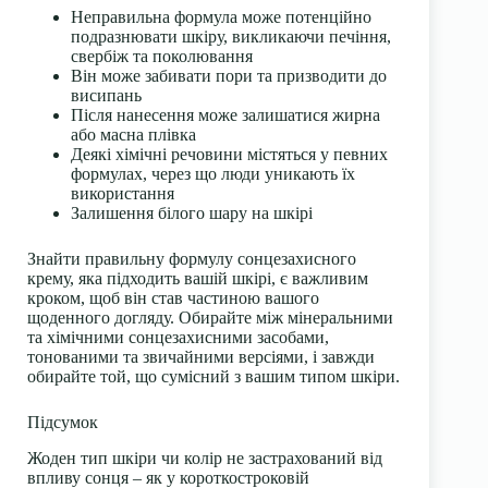
Неправильна формула може потенційно
подразнювати шкіру, викликаючи печіння,
свербіж та поколювання
Він може забивати пори та призводити до
висипань
Після нанесення може залишатися жирна
або масна плівка
Деякі хімічні речовини містяться у певних
формулах, через що люди уникають їх
використання
Залишення білого шару на шкірі
Знайти правильну формулу
сонцезахисного
крему
, яка підходить вашій шкірі, є важливим
кроком, щоб він став частиною вашого
щоденного догляду. Обирайте між
мінеральними
та
хімічними сонцезахисними засобами
,
тонованими
та звичайними версіями, і завжди
обирайте той, що сумісний з вашим типом шкіри.
Підсумок
Жоден тип шкіри чи колір не застрахований від
впливу сонця – як у короткостроковій