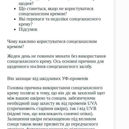
щодня?
Що станеться, якщо не користуватися
сонцезахисним кремом?
Які переваги та недоліки сонцезахисного
крему?
Підсумок
Чому важливо користуватися сонцезахисним
кремом?
Жоден день не повинен минати без використання
сонцезахисного крему. Ось основні причини для
щоденного носіння
сонцезахисного засобу
.
Він захищає від шкідливих УФ-променів
Головна причина використання сонцезахисного
крему полягає в тому, що він діє як захисний щит
між вашою шкірою та сонцем, забезпечуючи
необхідний шар захисту як від променів UVA
(спричиняють старіння шкіри), так і від UVB
(відомі тим, що викликають сонячні опіки).
Залишення шкіри незахищеною під впливом
сонця також може призвести до передчасного