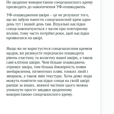
Не щоденне використання сонцезахисного крему
призводить до накопичення УФ-пошкоджень
УФ-пошкодження шкіри – це не результат того,
що ви забули нанести
сонцезахисний крем
один
день тут і інший день там. Візуальні наслідки
сонця накопичуються з часом при повторному
впливі, тому часто потрібні роки, щоб наслідки
проявилися на шкірі.
Якщо ви не користуєтеся сонцезахисним кремом
щодня, ви ризикуєте передчасно пошкодити
рівень еластину та колагену вашої шкіри, а також
самі клітини шкіри. Чим більше пошкоджень
отримує шкіра, тим більша ймовірність появи
знебарвлення, пігментних плям, тонких ліній і
зморшок, а також змін текстури. Хоча деякі люди
можуть помітити наслідки сонця на своїй шкірі
раніше за інших, значної частини цього можна
уникнути просто завдяки щоденному
використанню сонцезахисного крему.