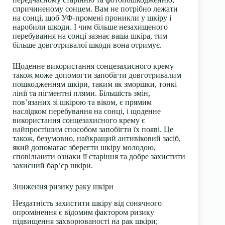
спричиненому сонцем. Вам не потрібно лежати
на сонці, щоб УФ-промені проникли у шкіру і
наробили шкоди. І чим більше незахищеного
перебування на сонці зазнає ваша шкіра, тим
більше довготривалої шкоди вона отримує.
Щоденне використання сонцезахисного крему
також може допомогти запобігти довготривалим
пошкодженням шкіри, таким як зморшки, тонкі
лінії та пігментні плями. Більшість змін,
пов’язаних зі шкірою та віком, є прямим
наслідком перебування на сонці, і щоденне
використання сонцезахисного крему є
найпростішим способом запобігти їх появі. Це
також, безумовно, найкращий антивіковий засіб,
який допомагає зберегти шкіру молодою,
сповільнити ознаки її старіння та добре захистити
захисний бар’єр шкіри.
Зниження ризику раку шкіри
Нездатність захистити шкіру від сонячного
опромінення є відомим фактором ризику
підвищення захворюваності на рак шкіри;