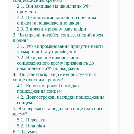
сонцезахисним кремом?
2.1.
Він захищає від шкідливих УФ-
променів
2.2.
Це допомагає запобігти сонячним
опікам та пошкодженню шкіри
2.3.
Зниження ризику раку шкіри
3.
Чи справді потрібен сонцезахисний крем
щодня?
3.1.
УФ-випромінювання присутнє навіть
у хмарні дні та у приміщенні
3.2.
Не щоденне використання
сонцезахисного крему призводить до
накопичення УФ-пошкоджень
4.
Що станеться, якщо не користуватися
сонцезахисним кремом?
4.1.
Короткострокові наслідки
пошкодження сонцем
4.2.
Довгострокові наслідки пошкодження
сонцем
5.
Які переваги та недоліки сонцезахисного
крему?
5.1.
Переваги
5.2.
Недоліки
6.
Підсумок