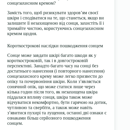
сонцезахисним кремом?
Замість того, щоб ризикувати здоров’ям своєї
шкіри і сподіватися на те, що станеться, якщо ви
залишите її незахищеною від сонця, захистіть її і
тримайте чистою, користуючись сонцезахисним
кремом щодня.
Короткострокові наслідки пошкодження сонцем
Сонце може завдати шкірі багато шкоди як у
короткостроковій, так і в довгостроковій
перспективі. Занадто багато часу на сонці без
достатнього нанесення (і повторного нанесення)
сонцезахисного крему
може легко призвести до
опіку та почервоніння шкіри. Коли з’являється
сонячний опік, що може статися лише через
кілька годин після того, як незахищена шкіра
піддалася впливу сонця, шкіра також може
відчуватися некомфортно, бути гарячою на дотик,
чутливою та свербіти, а також може навіть
з’явитися пухирі та лущення, останні дві ознаки є
ознаками більш серйозного пошкодження
сонцем.