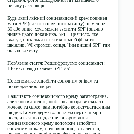
старіння, фотопошкодження та підвищеного
ризику раку шкіри.
Будь-який якісний сонцезахисний крем повинен
мати SPF (фактор сонячного захисту) не менше
30 або вище, хоча можна зустріти SPF і значно
нижче цього показника. SPF – це число, яке
вказує, наскільки ефективно засіб фільтрує
шкідливі УФ-промені сонця. Чим вищий SPF, тим
більше захисту.
Пов’язана стаття:
Розшифровуємо сонцезахист:
Що насправді означає SPF 50?
Це допомагає запобігти сонячним опікам та
пошкодженню шкіри
Важливість сонцезахисного крему багатогранна,
але якщо ви хочете, щоб ваша шкіра виглядала
молодо та свіжо, вам потрібно користуватися ним
щодня. Кожен дерматолог та експерт зі шкіри
погодиться, що щоденне використання
сонцезахисного крему
допоможе запобігти
сонячним опікам, почервонінню, запаленню,
передчасному старінню та фотопошкодженню,