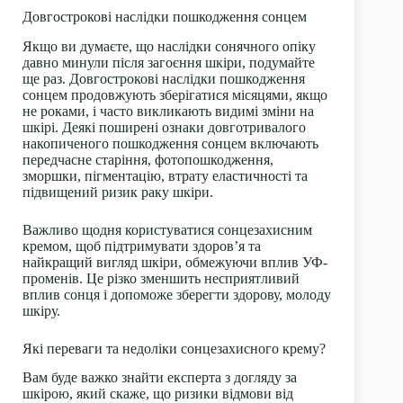
Довгострокові наслідки пошкодження сонцем
Якщо ви думаєте, що наслідки сонячного опіку
давно минули після загоєння шкіри, подумайте
ще раз. Довгострокові наслідки пошкодження
сонцем продовжують зберігатися місяцями, якщо
не роками, і часто викликають видимі зміни на
шкірі. Деякі поширені ознаки довготривалого
накопиченого
пошкодження сонцем
включають
передчасне старіння, фотопошкодження,
зморшки, пігментацію, втрату еластичності та
підвищений ризик раку шкіри.
Важливо щодня користуватися сонцезахисним
кремом, щоб підтримувати здоров’я та
найкращий вигляд шкіри, обмежуючи вплив УФ-
променів. Це різко зменшить несприятливий
вплив сонця і допоможе зберегти здорову, молоду
шкіру.
Які переваги та недоліки сонцезахисного крему?
Вам буде важко знайти експерта з догляду за
шкірою, який скаже, що ризики відмови від