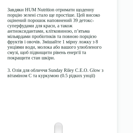
Завдяки HUM Nutrition отримати щоденну
порцію зелені стало ще простіше. Цей високо
оцінений порошок наповнений 39 детокс-
суперфудами для краси, а також
антиоксидантами, клітковиною, п’ятьма
мільярдами пробіотиків та повною порцією
фруктів і овочів. Змішайте 1 мірну ложку з 8
унціями води, молока або вашого улюбленого
смузі, щоб підвищити рівень енергії та
покращити стан шкіри.
3. Олія для обличчя Sunday Riley C.E.O. Glow з
вітаміном С та куркумою (0.5 рідких унції)