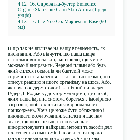
4.12.
16. Сироватка-бустер Eminence
Organic Skin Care Calm Skin Arnica (1 рідка
унція)
4.13.
17. The Nue Co. Magnesium Ease (60
мл)
Ніщо так не впливає на нашу впевненість, як
висипання. Або відчуття, що наша шкіра
настільки вийшла з-під контролю, що ми не
можемо її виправити. Червоні плями або будь-
який сплеск гормонів чи бактерій може
спричинити запалення — загальний термін, що
описує реакцію нашого організму на щось. Або,
як пояснює дерматолог і клінічний викладач
Гедер Д. Роджерс, доктор медицини, це спосіб,
яким наша імунна система бореться з імовірною
загрозою, щоб захиститися від подальших
пошкоджень. Хоча це може бути обтяжливо і
викликати розчарування, запалення дає нам
знати, що щось не так, і спонукає нас
використовувати найкращі методи та засоби для
полегшення симптомів і повернення пор до
їхнього найздоровішого стану. Ось що вам