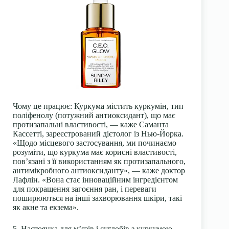
Чому це працює: Куркума містить куркумін, тип
поліфенолу (потужний антиоксидант), що має
протизапальні властивості, — каже Саманта
Кассетті, зареєстрований дієтолог із Нью-Йорка.
«Щодо місцевого застосування, ми починаємо
розуміти, що куркума має корисні властивості,
пов’язані з її використанням як протизапального,
антимікробного антиоксиданту», — каже доктор
Лафлін. «Вона стає інноваційним інгредієнтом
для покращення загоєння ран, і переваги
поширюються на інші захворювання шкіри, такі
як акне та екзема».
5. Настоянка для м’язів і суглобів з куркумою