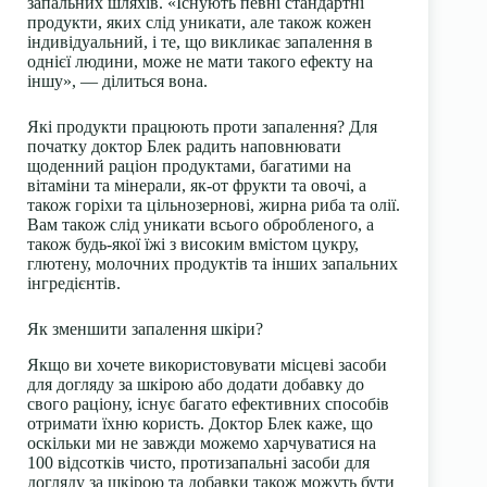
запальних шляхів. «Існують певні стандартні
продукти, яких слід уникати, але також кожен
індивідуальний, і те, що викликає запалення в
однієї людини, може не мати такого ефекту на
іншу», — ділиться вона.
Які продукти працюють проти запалення? Для
початку доктор Блек радить наповнювати
щоденний раціон продуктами, багатими на
вітаміни та мінерали, як-от фрукти та овочі, а
також горіхи та цільнозернові, жирна риба та олії.
Вам також слід уникати всього обробленого, а
також будь-якої їжі з високим вмістом цукру,
глютену, молочних продуктів та інших запальних
інгредієнтів.
Як зменшити запалення шкіри?
Якщо ви хочете використовувати місцеві засоби
для догляду за шкірою або додати добавку до
свого раціону, існує багато ефективних способів
отримати їхню користь. Доктор Блек каже, що
оскільки ми не завжди можемо харчуватися на
100 відсотків чисто, протизапальні засоби для
догляду за шкірою та добавки також можуть бути