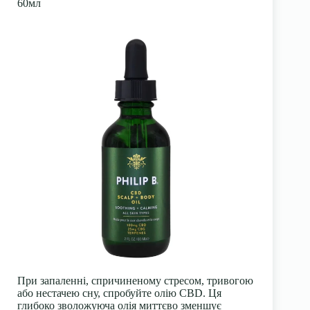
60мл
При запаленні, спричиненому стресом, тривогою
або нестачею сну, спробуйте олію CBD. Ця
глибоко зволожуюча олія миттєво зменшує