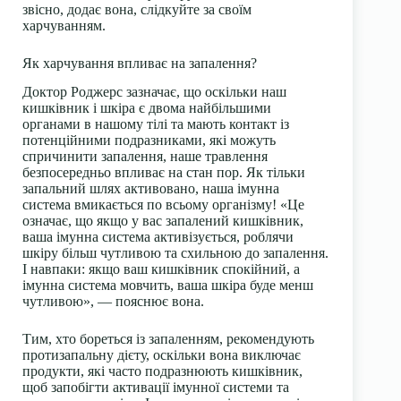
звісно, додає вона, слідкуйте за своїм
харчуванням.
Як харчування впливає на запалення?
Доктор Роджерс зазначає, що оскільки наш
кишківник і шкіра є двома найбільшими
органами в нашому тілі та мають контакт із
потенційними подразниками, які можуть
спричинити запалення, наше травлення
безпосередньо впливає на стан пор. Як тільки
запальний шлях активовано, наша імунна
система вмикається по всьому організму! «Це
означає, що якщо у вас запалений кишківник,
ваша імунна система активізується, роблячи
шкіру більш чутливою та схильною до запалення.
І навпаки: якщо ваш кишківник спокійний, а
імунна система мовчить, ваша шкіра буде менш
чутливою», — пояснює вона.
Тим, хто бореться із запаленням, рекомендують
протизапальну дієту, оскільки вона виключає
продукти, які часто подразнюють кишківник,
щоб запобігти активації імунної системи та