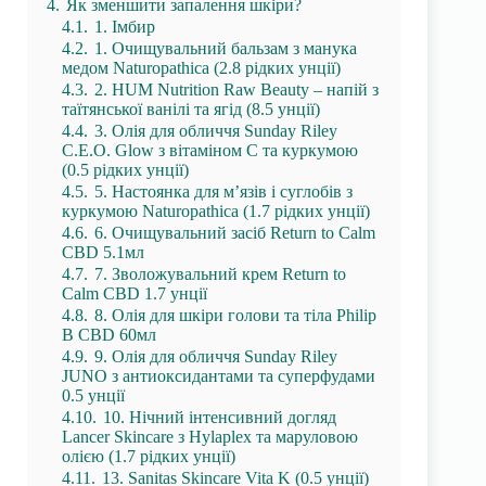
4.
Як зменшити запалення шкіри?
4.1.
1. Імбир
4.2.
1. Очищувальний бальзам з манука
медом Naturopathica (2.8 рідких унції)
4.3.
2. HUM Nutrition Raw Beauty – напій з
таїтянської ванілі та ягід (8.5 унції)
4.4.
3. Олія для обличчя Sunday Riley
C.E.O. Glow з вітаміном С та куркумою
(0.5 рідких унції)
4.5.
5. Настоянка для м’язів і суглобів з
куркумою Naturopathica (1.7 рідких унції)
4.6.
6. Очищувальний засіб Return to Calm
CBD 5.1мл
4.7.
7. Зволожувальний крем Return to
Calm CBD 1.7 унції
4.8.
8. Олія для шкіри голови та тіла Philip
B CBD 60мл
4.9.
9. Олія для обличчя Sunday Riley
JUNO з антиоксидантами та суперфудами
0.5 унції
4.10.
10. Нічний інтенсивний догляд
Lancer Skincare з Hylaplex та маруловою
олією (1.7 рідких унції)
4.11.
13. Sanitas Skincare Vita K (0.5 унції)