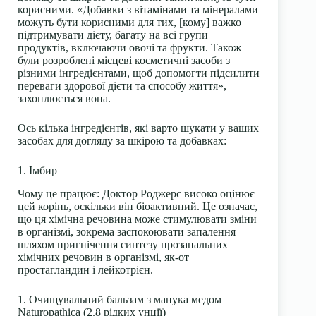
корисними. «Добавки з вітамінами та мінералами
можуть бути корисними для тих, [кому] важко
підтримувати дієту, багату на всі групи
продуктів, включаючи овочі та фрукти. Також
були розроблені місцеві косметичні засоби з
різними інгредієнтами, щоб допомогти підсилити
переваги здорової дієти та способу життя», —
захоплюється вона.
Ось кілька інгредієнтів, які варто шукати у ваших
засобах для догляду за шкірою та добавках:
1. Імбир
Чому це працює:
Доктор Роджерс високо оцінює
цей корінь, оскільки він біоактивний. Це означає,
що ця хімічна речовина може стимулювати зміни
в організмі, зокрема заспокоювати запалення
шляхом пригнічення синтезу прозапальних
хімічних речовин в організмі, як-от
простагландин і лейкотрієн.
1. Очищувальний бальзам з манука медом
Naturopathica (2.8 рідких унції)