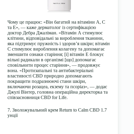
Чому це працює: «Він багатий на вітаміни А, С
та Е», — каже дерматолог із сертифікацією
доктор Дебра Джаліман. «Вітамін А стимулює
клітини, відповідальні за вироблення тканини,
яка підтримує пружність і здоров’я шкіри; вітамін
С стимулює вироблення колагену та допомагає
зменшити ознаки старіння; [і] вітамін Е блокує
вільні радикали в організмі [що] допомагає
сповільнити процес старіння», — продовжує
вона. «Протизапальні та антибактеріальні
властивості CBD природно допомагають
покращити подразнюючі стани шкіри,
включаючи розацеа, екзему та псоріаз», — додає
Джулі Вінтер, головна операційна директорка та
співзасновниця CBD for Life.
7. Зволожувальний крем Return to Calm CBD 1.7
унції