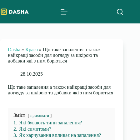
Skip
to
content
Dasha
»
Краса
»
Що таке запалення а також
найкращі засоби для догляду за шкірою та
добавки які з ним борються
28.10.2025
Що таке запалення а також найкращі засоби для
догляду за шкірою та добавки які з ним борються
Зміст
приховати
1.
Які бувають типи запалення?
2.
Які симптоми?
3.
Як харчування впливає на запалення?