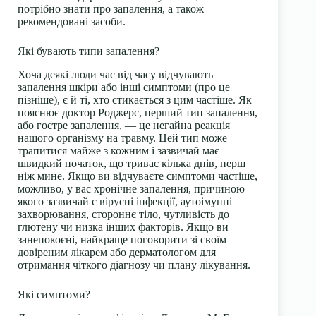
потрібно знати про запалення, а також
рекомендовані засоби.
Які бувають типи запалення?
Хоча деякі люди час від часу відчувають
запалення шкіри або інші симптоми (про це
пізніше), є й ті, хто стикається з цим частіше. Як
пояснює доктор Роджерс, перший тип запалення,
або гостре запалення, — це негайна реакція
нашого організму на травму. Цей тип може
трапитися майже з кожним і зазвичай має
швидкий початок, що триває кілька днів, перш
ніж мине. Якщо ви відчуваєте симптоми частіше,
можливо, у вас хронічне запалення, причиною
якого зазвичай є вірусні інфекції, аутоімунні
захворювання, стороннє тіло, чутливість до
глютену чи низка інших факторів. Якщо ви
занепокоєні, найкраще поговорити зі своїм
довіреним лікарем або дерматологом для
отримання чіткого діагнозу чи плану лікування.
Які симптоми?