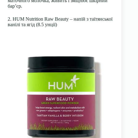
маточного молочка, живить і зміцнює шкірний
бар’єр.
2. HUM Nutrition Raw Beauty – напій з таїтянської
ванілі та ягід (8.5 унції)