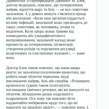
Дерматолог із сертифікацією Джиннет М. Блек,
доктор медицини, пояснює, що почервоніння,
набряк, відчуття жару та біль — це все симптоми
запалення. А у деяких можуть з’являтися прищі
або висипання. «Коли наш організм піддається
впливу інфекцій, запальний шлях призводить до
таких симптомів, як лихоманка, втома та
виділення. Коли шкіра зазнає травми від
пошкоджень або ультрафіолетового
випромінювання, запальний каскад може
призвести до почервоніння, пігментації,
утворення рубців та порушення регуляції
колагенових та еластинових волокон», — каже
вона.
Доктор Блек також пояснює, що наша шкіра
реагує на запалення посиленням кровотоку, що
робить наше обличчя червоним, іноді
викликаючи набряк, біль або свербіж. «Розширені
кровоносні судини також полегшують
поглинання хімічних речовин, які ви наносите на
обличчя, збільшуючи ризик подальшого
подразнення. Ось чому так важливо бути
надзвичайно вибірковим щодо того, що ви
наносите на запалену шкіру», — пояснює вона. І,