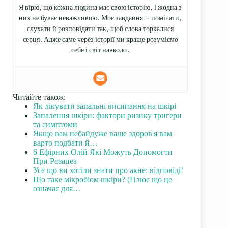
Я вірю, що кожна людина має свою історію, і жодна з
них не буває неважливою. Моє завдання — помічати,
слухати й розповідати так, щоб слова торкалися
серця. Адже саме через історії ми краще розуміємо
себе і світ навколо.
Читайте також:
Як лікувати запальні висипання на шкірі
Запалення шкіри: фактори ризику тригери
та симптоми
Якщо вам небайдуже ваше здоров'я вам
варто подбати й…
6 Ефірних Олій Які Можуть Допомогти
При Розацеа
Усе що ви хотіли знати про акне: відповіді!
Що таке мікробіом шкіри? (Плюс що це
означає для…