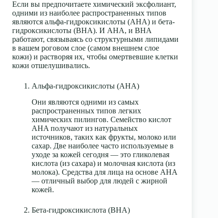
Если вы предпочитаете химический эксфолиант,
одними из наиболее распространенных типов
являются
альфа-гидроксикислоты
(AHA) и
бета-
гидроксикислоты
(BHA). И AHA, и BHA
работают, связываясь со структурными липидами
в вашем роговом слое (самом внешнем слое
кожи) и растворяя их, чтобы омертвевшие клетки
кожи отшелушивались.
Альфа-гидроксикислоты (AHA)
Они являются одними из самых
распространенных типов легких
химических пилингов. Семейство кислот
AHA получают из натуральных
источников, таких как фрукты, молоко или
сахар. Две наиболее часто используемые в
уходе за кожей сегодня — это
гликолевая
кислота
(из сахара) и
молочная кислота
(из
молока).
Средства для лица на основе AHA
— отличный выбор для людей с жирной
кожей.
Бета-гидроксикислота (BHA)