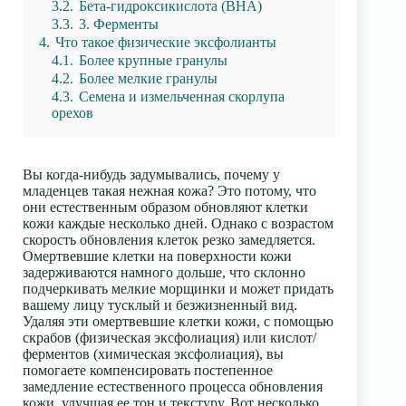
3.2.
Бета-гидроксикислота (BHA)
3.3.
3. Ферменты
4.
Что такое физические эксфолианты
4.1.
Более крупные гранулы
4.2.
Более мелкие гранулы
4.3.
Семена и измельченная скорлупа
орехов
Вы когда-нибудь задумывались, почему у
младенцев такая нежная кожа? Это потому, что
они естественным образом обновляют клетки
кожи каждые несколько дней. Однако с возрастом
скорость обновления клеток резко замедляется.
Омертвевшие клетки на поверхности кожи
задерживаются намного дольше, что склонно
подчеркивать мелкие морщинки и может придать
вашему лицу тусклый и безжизненный вид.
Удаляя эти омертвевшие клетки кожи, с помощью
скрабов (физическая эксфолиация) или кислот/
ферментов (химическая эксфолиация), вы
помогаете компенсировать постепенное
замедление естественного процесса обновления
кожи, улучшая ее тон и текстуру. Вот несколько