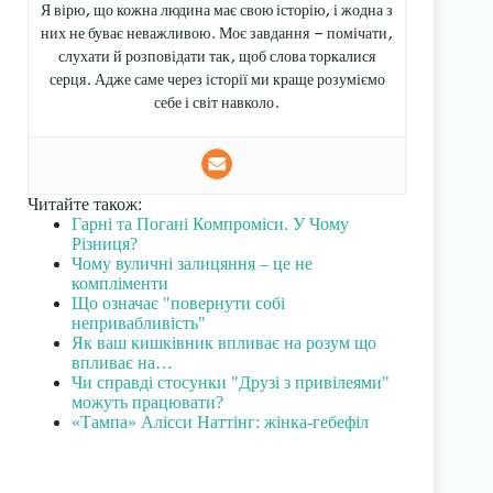
Я вірю, що кожна людина має свою історію, і жодна з
них не буває неважливою. Моє завдання — помічати,
слухати й розповідати так, щоб слова торкалися
серця. Адже саме через історії ми краще розуміємо
себе і світ навколо.
Читайте також:
Гарні та Погані Компроміси. У Чому
Різниця?
Чому вуличні залицяння – це не
компліменти
Що означає "повернути собі
непривабливість"
Як ваш кишківник впливає на розум що
впливає на…
Чи справді стосунки "Друзі з привілеями"
можуть працювати?
«Тампа» Алісси Наттінг: жінка-гебефіл