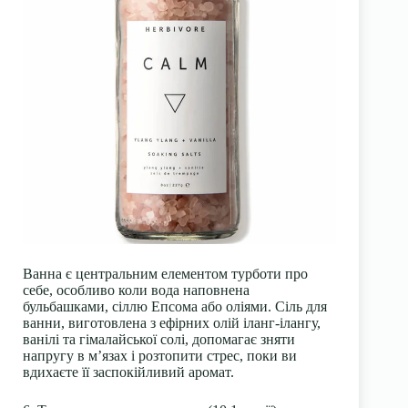
Ванна є центральним елементом турботи про
себе, особливо коли вода наповнена
бульбашками, сіллю Епсома або оліями. Сіль для
ванни, виготовлена з ефірних олій іланг-ілангу,
ванілі та гімалайської солі, допомагає зняти
напругу в м’язах і розтопити стрес, поки ви
вдихаєте її заспокійливий аромат.