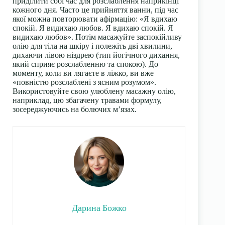
приділити собі час для розслаблення наприкінці
кожного дня. Часто це прийняття ванни, під час
якої можна повторювати афірмацію: «Я вдихаю
спокій. Я видихаю любов. Я вдихаю спокій. Я
видихаю любов». Потім масажуйте заспокійливу
олію для тіла на шкіру і полежіть дві хвилини,
дихаючи лівою ніздрею (тип йогічного дихання,
який сприяє розслабленню та спокою). До
моменту, коли ви лягаєте в ліжко, ви вже
«повністю розслаблені з ясним розумом».
Використовуйте свою улюблену масажну олію,
наприклад, цю збагачену травами формулу,
зосереджуючись на болючих м’язах.
Дарина Божко