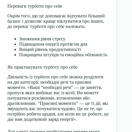
Переваги турботи про себе
Окрім того, що це допомагає відчувати більший
баланс і дозволяє краще піклуватися про інших,
до переваг турботи про себе належать:
Зниження рівня стресу
Підвищення енергії протягом дня
Вищий рівень продуктивності
Покращена інтуїція та емоційна обізнаність
Як практикувати турботу про себе
Діяльність із турботи про себе можна розділити
на дві категорії: необхідні речі та приємні
моменти. «Ваші “необхідні речі” — це заняття,
пропуск яких вибиває вас із колії. Ви можете
почуватися розсіяними, втомленими або
дратівливими. “Приємні моменти” — це ті дії, які
змушують вас почуватися чудово. Це не те, що
потрібно робити щодня, але коли ви це робите, це
дає вам додатковий заряд енергії».
Для однієї людини необхідними речами може