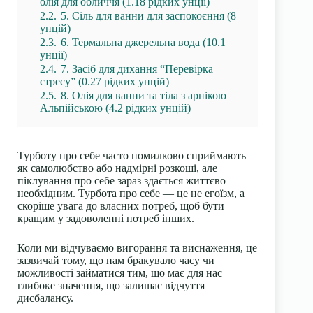
олія для обличчя (1.18 рідких унції)
2.2.
5. Сіль для ванни для заспокоєння (8
унцій)
2.3.
6. Термальна джерельна вода (10.1
унції)
2.4.
7. Засіб для дихання “Перевірка
стресу” (0.27 рідких унцій)
2.5.
8. Олія для ванни та тіла з арнікою
Альпійською (4.2 рідких унцій)
Турботу про себе часто помилково сприймають
як самолюбство або надмірні розкоші, але
піклування про себе зараз здається життєво
необхідним. Турбота про себе — це не егоїзм, а
скоріше увага до власних потреб, щоб бути
кращим у задоволенні потреб інших.
Коли ми відчуваємо вигорання та виснаження, це
зазвичай тому, що нам бракувало часу чи
можливості займатися тим, що має для нас
глибоке значення, що залишає відчуття
дисбалансу.