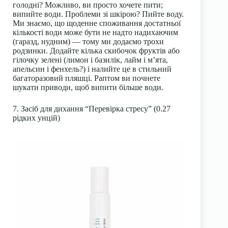
голодні? Можливо, ви просто хочете пити;
випийте води. Проблеми зі шкірою? Пийте воду.
Ми знаємо, що щоденне споживання достатньої
кількості води може бути не надто надихаючим
(гаразд, нудним) — тому ми додаємо трохи
родзинки. Додайте кілька скибочок фруктів або
гілочку зелені (лимон і базилік, лайм і м’ята,
апельсин і фенхель?) і налийте це в стильний
багаторазовий пляшці. Раптом ви почнете
шукати приводи, щоб випити більше води.
7. Засіб для дихання “Перевірка стресу” (0.27
рідких унцій)