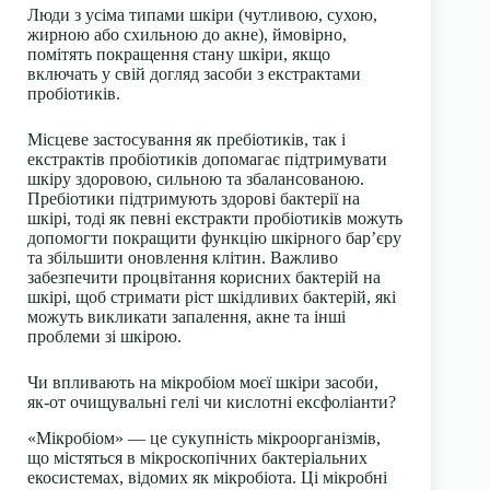
Люди з
усіма типами шкіри
(чутливою, сухою,
жирною або схильною до акне), ймовірно,
помітять покращення стану шкіри, якщо
включать у свій догляд засоби з екстрактами
пробіотиків.
Місцеве застосування як пребіотиків, так і
екстрактів пробіотиків допомагає підтримувати
шкіру здоровою, сильною та збалансованою.
Пребіотики підтримують здорові бактерії на
шкірі, тоді як певні екстракти пробіотиків можуть
допомогти покращити функцію шкірного бар’єру
та збільшити оновлення клітин. Важливо
забезпечити процвітання корисних бактерій на
шкірі, щоб стримати ріст шкідливих бактерій, які
можуть викликати запалення, акне та інші
проблеми зі шкірою.
Чи впливають на мікробіом моєї шкіри засоби,
як-от очищувальні гелі чи кислотні ексфоліанти?
«Мікробіом» — це сукупність мікроорганізмів,
що містяться в мікроскопічних бактеріальних
екосистемах, відомих як
мікробіота
. Ці мікробні