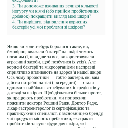
ексфоліанти?
3.
Чи допоможе вживання великої кількості
йогурту чи кімчі (або прийом пробіотичних
добавок) покращити вигляд моєї шкіри?
4.
Чи вирішить відновлення корисних
бактерій усі мої проблеми зі шкірою?
Якщо ви коли-небудь боролися з акне, ви,
ймовірно, вважали бактерії на шкірі чимось
поганим (і, швидше за все, використовували
агресивні засоби, щоб позбутися їх усіх). Але
корисні бактерії та мікроорганізми насправді
сприятливо впливають на здоров’я нашої шкіри.
Ось чому пробіотики — тобто бактерії, які вам
дійсно
потрібні
на тілі (і всередині) — стали
одними з найбільш затребуваних інгредієнтів у
догляді за шкірою. Щоб дізнатися більше про те,
як працюють пробіотики, ми попросили
пояснити
доктора Рошині Радж
. Доктор Радж,
лікар-гастроентеролог із сертифікацією та
практикуючий спеціаліст, є засновницею бренду,
чиї продукти містять пребіотики, екстракти
пробіотиків та суперфуди для шкіри, які