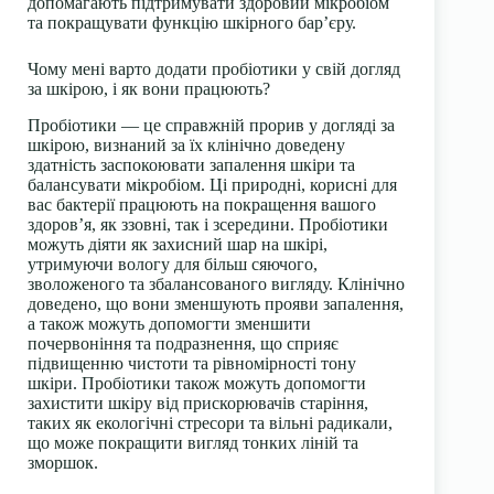
допомагають підтримувати здоровий мікробіом
та покращувати функцію шкірного бар’єру.
Чому мені варто додати пробіотики у свій догляд
за шкірою, і як вони працюють?
Пробіотики — це справжній прорив у догляді за
шкірою, визнаний за їх клінічно доведену
здатність заспокоювати запалення шкіри та
балансувати мікробіом. Ці природні, корисні для
вас бактерії працюють на покращення вашого
здоров’я, як ззовні, так і зсередини. Пробіотики
можуть діяти як захисний шар на шкірі,
утримуючи вологу для більш сяючого,
зволоженого та збалансованого вигляду. Клінічно
доведено, що вони зменшують прояви запалення,
а також можуть допомогти зменшити
почервоніння та подразнення, що сприяє
підвищенню чистоти та рівномірності тону
шкіри. Пробіотики також можуть допомогти
захистити шкіру від прискорювачів старіння,
таких як екологічні стресори та вільні радикали,
що може покращити вигляд тонких ліній та
зморшок.