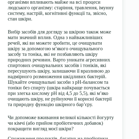
організми впливають майже на всі процеси
людського організму: старіння, травлення, імунну
систему, настрій, когнітивні функції та, звісно,
стан шкіри.
Вибір засобів для догляду за шкірою також може
мати значний вплив. Одна з найважливіших
речей, які ви можете зробити, це очищувати
шкіру за допомогою м’якого очищувального
засобу та тоніка, які не позбавляють шкіру
природних речовин. Варто уникати агресивних
спиртових очищувальних засобів і тоніків, які
пересушують шкіру, залишаючи її вразливою до
надмірного розмноження шкідливих бактерій.
Шукайте очищувальні засоби з pH-балансом та
тоніки без спирту
(шкіра найкраще почувається
при злегка кислому pH від 4,5 до 5,5), які м’яко
очищають шкіру, не руйнуючи її корисні бактерії
та природну функцію шкірного бар’єру.
Чи допоможе вживання великої кількості йогурту
чи кімчі (або прийом пробіотичних добавок)
покращити вигляд моєї шкіри?
Споживання продуктів, багатих на пробіотики,