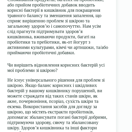
або прийом пробіотичних добавок вводить
корисні бактерії в кишківник для покращення
травного балансу та зменшення запалення, що
сприяє вирішенню проблем зі шкірою та
загальному здоров’ю і самопочуттю. Нам усім
слід прагнути підтримувати здоров’я
кишківника, вживаючи продукти, багаті на
пробіотики та пребіотики, як-от йогурт з
активними культурами, кімчі чи артишоки, та/або
приймаючи пробіотичні добавки.
Чи вирішить відновлення корисних бактерій усі
мої проблеми зі шкірою?
Не існує універсального рішення для проблем зі
шкірою. Якщо баланс корисних і шкідливих
бактерій у вашому кишківнику порушений, ви
можете страждати від таких станів шкіри, як
акне, почервоніння, псоріаз, сухість шкіри та
екзема. Використання засобів для догляду за
шкірою, що містять екстракти пробіотиків,
допомагає збалансувати погані бактерії добрими,
підтримуючи здорову, сяючу та збалансовану
шкіру. Здоров’я кишківника та інші фактори