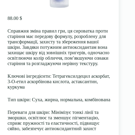
88.00 $
Справжня зміна правил гри, ця сироватка проти
старіння має передову формулу, розроблену для
трансформації, захисту та збереження вашої
шкіри. Завдяки потужним антиоксидантам вона
захищає шкіру від зовнішніх тригерів, одночасно
освітлюючи колір обличчя, пом’якшуючи ознаки
старіння та розгладжуючи нерівну текстуру.
Ключові інгредієнти:
Тетрагексилдецил аскорбат,
3-O-етил аскорбінова кислота, астаксантин,
куркума
Тип шкіри:
Суха, жирна, нормальна, комбінована
Переваги для шкіри:
Мінімізує тонкі лінії та
зморшки, освітлює та зменшує пігментацію,
сприяє пружності та еластичності, підвищує
сяйво, забезпечує антиоксидантний захист