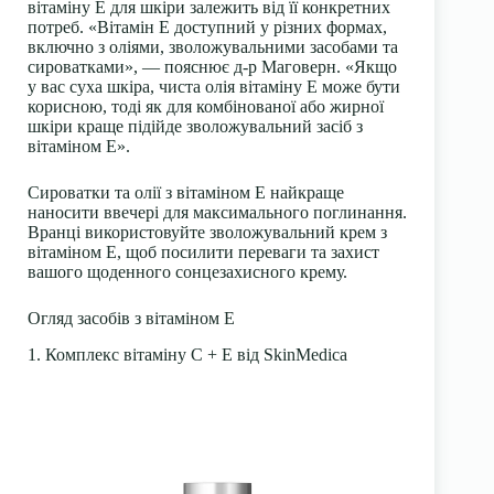
вітаміну Е для шкіри залежить від її конкретних
потреб. «Вітамін Е доступний у різних формах,
включно з оліями, зволожувальними засобами та
сироватками», — пояснює д-р Маговерн. «Якщо
у вас суха шкіра, чиста олія вітаміну Е може бути
корисною, тоді як для комбінованої або жирної
шкіри краще підійде зволожувальний засіб з
вітаміном Е».
Сироватки та олії з вітаміном Е найкраще
наносити ввечері для максимального поглинання.
Вранці використовуйте зволожувальний крем з
вітаміном Е, щоб посилити переваги та захист
вашого щоденного сонцезахисного крему.
Огляд засобів з вітаміном Е
1. Комплекс вітаміну С + Е від SkinMedica