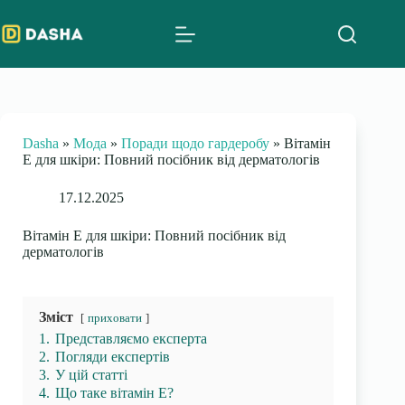
Skip
to
content
Dasha
»
Мода
»
Поради щодо гардеробу
»
Вітамін
Е для шкіри: Повний посібник від дерматологів
17.12.2025
Вітамін Е для шкіри: Повний посібник від
дерматологів
Зміст
приховати
1.
Представляємо експерта
2.
Погляди експертів
3.
У цій статті
4.
Що таке вітамін Е?