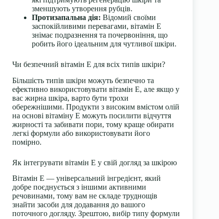
зменшують утворення рубців.
Протизапальна дія:
Відомий своїми
заспокійливими перевагами, вітамін Е
знімає подразнення та почервоніння, що
робить його ідеальним для чутливої шкіри.
Чи безпечний вітамін Е для всіх типів шкіри?
Більшість типів шкіри можуть безпечно та
ефективно використовувати вітамін Е, але якщо у
вас жирна шкіра, варто бути трохи
обережнішими. Продукти з високим вмістом олій
на основі вітаміну Е можуть посилити відчуття
жирності та забивати пори, тому краще обирати
легкі формули або використовувати його
помірно.
Як інтегрувати вітамін Е у свій догляд за шкірою
Вітамін Е — універсальний інгредієнт, який
добре поєднується з іншими активними
речовинами, тому вам не складе труднощів
знайти засоби для додавання до вашого
поточного догляду. Зрештою, вибір типу формули