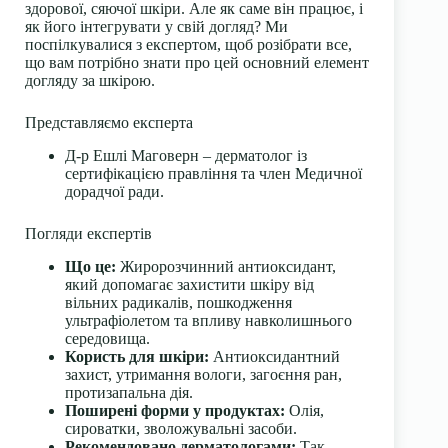
здорової, сяючої шкіри. Але як саме він працює, і
як його інтегрувати у свій догляд? Ми
поспілкувалися з експертом, щоб розібрати все,
що вам потрібно знати про цей основний елемент
догляду за шкірою.
Представляємо експерта
Д-р Ешлі Маговерн – дерматолог із
сертифікацією правління та член Медичної
дорадчої ради.
Погляди експертів
Що це:
Жиророзчинний антиоксидант,
який допомагає захистити шкіру від
вільних радикалів, пошкодження
ультрафіолетом та впливу навколишнього
середовища.
Користь для шкіри:
Антиоксидантний
захист, утримання вологи, загоєння ран,
протизапальна дія.
Поширені форми у продуктах:
Олія,
сироватки, зволожувальні засоби.
Рекомендовано дерматологами:
Так.