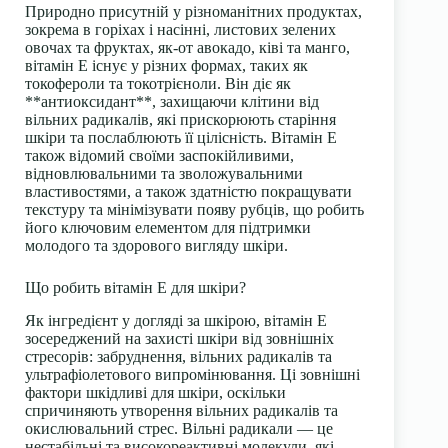
Природно присутній у різноманітних продуктах,
зокрема в горіхах і насінні, листових зелених
овочах та фруктах, як-от авокадо, ківі та манго,
вітамін Е існує у різних формах, таких як
токофероли та токотрієноли. Він діє як
**антиоксидант**, захищаючи клітини від
вільних радикалів, які прискорюють старіння
шкіри та послаблюють її цілісність. Вітамін Е
також відомий своїми заспокійливими,
відновлювальними та зволожувальними
властивостями, а також здатністю покращувати
текстуру та мінімізувати появу рубців, що робить
його ключовим елементом для підтримки
молодого та здорового вигляду шкіри.
Що робить вітамін Е для шкіри?
Як інгредієнт у догляді за шкірою, вітамін Е
зосереджений на захисті шкіри від зовнішніх
стресорів: забруднення, вільних радикалів та
ультрафіолетового випромінювання. Ці зовнішні
фактори шкідливі для шкіри, оскільки
спричиняють утворення вільних радикалів та
окислювальний стрес. Вільні радикали — це
нестабільні та високореактивні молекули, які