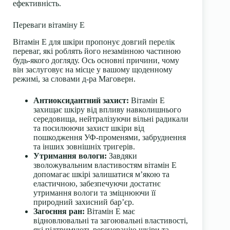
ефективність.
Переваги вітаміну Е
Вітамін Е для шкіри пропонує довгий перелік
переваг, які роблять його незамінною частиною
будь-якого догляду. Ось основні причини, чому
він заслуговує на місце у вашому щоденному
режимі, за словами д-ра Маговерн.
Антиоксидантний захист:
Вітамін Е
захищає шкіру від впливу навколишнього
середовища, нейтралізуючи вільні радикали
та посилюючи захист шкіри від
пошкодження УФ-променями, забруднення
та інших зовнішніх тригерів.
Утримання вологи:
Завдяки
зволожувальним властивостям вітамін Е
допомагає шкірі залишатися м’якою та
еластичною, забезпечуючи достатнє
утримання вологи та зміцнюючи її
природний захисний бар’єр.
Загоєння ран:
Вітамін Е має
відновлювальні та загоювальні властивості,
які підтримують регенерацію шкіри та