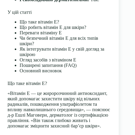
У цій статті
Що таке вітамін Е?
Що робить вітамін Е для шкіри?
Переваги вітаміну Е
Чи безпечний вітамін Е для всіх типів
шкіри?
Як інтегрувати вітамін Е у свій догляд за
шкірою
Огляд засобів з вітаміном Е
Поширені запитання (FAQ)
Основний висновок
Що таке вітамін Е?
«Вітамін Е — це жиророзчинний антиоксидант,
який допомагає захистити шкіру від вільних
радикалів, пошкодження ультрафіолетом та
впливу навколишнього середовища», — пояснює
д-р Ешлі Маговерн, дерматолог із сертифікацією
правління. «Він також глибоко живить і
допомагає зміцнити захисний бар’єр шкіри».