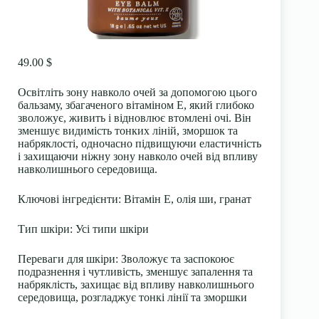
49.00 $
Освітліть зону навколо очей за допомогою цього
бальзаму, збагаченого вітаміном Е, який глибоко
зволожує, живить і відновлює втомлені очі. Він
зменшує видимість тонких ліній, зморшок та
набряклості, одночасно підвищуючи еластичність
і захищаючи ніжну зону навколо очей від впливу
навколишнього середовища.
Ключові інгредієнти:
Вітамін Е, олія ши, гранат
Тип шкіри:
Усі типи шкіри
Переваги для шкіри:
Зволожує та заспокоює
подразнення і чутливість, зменшує запалення та
набряклість, захищає від впливу навколишнього
середовища, розгладжує тонкі лінії та зморшки