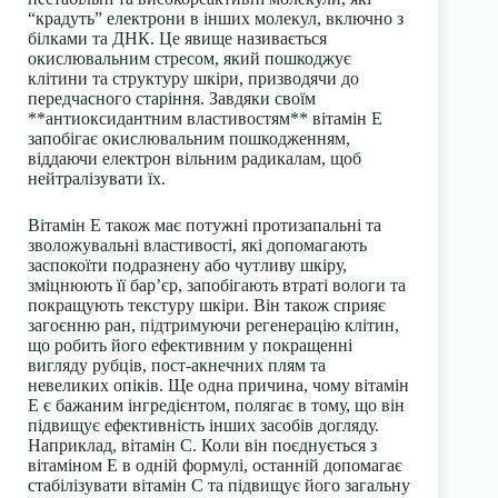
“крадуть” електрони в інших молекул, включно з
білками та ДНК. Це явище називається
окислювальним стресом, який пошкоджує
клітини та структуру шкіри, призводячи до
передчасного старіння. Завдяки своїм
**антиоксидантним властивостям** вітамін Е
запобігає окислювальним пошкодженням,
віддаючи електрон вільним радикалам, щоб
нейтралізувати їх.
Вітамін Е також має потужні протизапальні та
зволожувальні властивості, які допомагають
заспокоїти подразнену або чутливу шкіру,
зміцнюють її бар’єр, запобігають втраті вологи та
покращують текстуру шкіри. Він також сприяє
загоєнню ран, підтримуючи регенерацію клітин,
що робить його ефективним у покращенні
вигляду рубців, пост-акнечних плям та
невеликих опіків. Ще одна причина, чому вітамін
Е є бажаним інгредієнтом, полягає в тому, що він
підвищує ефективність інших засобів догляду.
Наприклад, вітамін С. Коли він поєднується з
вітаміном Е в одній формулі, останній допомагає
стабілізувати вітамін С та підвищує його загальну