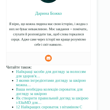
Дарина Божко
Я вірю, що кожна людина має свою історію, і жодна з
них не буває неважливою. Моє завдання — помічати,
слухати й розповідати так, щоб слова торкалися
серця. Адже саме через історії ми краще розуміємо
себе і світ навколо.
Читайте також:
Найкращі засоби для догляду за волоссям
для здоров'я…
З якими інгредієнтами догляду за шкірою
можна…
Ваша необхідна колекція сироваток для
догляду за шкірою
Як створити правильний догляд за шкірою
з EltaMD для…
12 Найкращих сироваток з вітаміном С