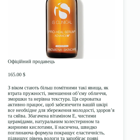
Офіційний продавець
165.00 $
З віком стають більш помітними такі явища, як
втрата пружності, зменшення об’єму обличчя,
зморшки та нерівна текстура. Ця сироватка
активно працює, щоб забезпечити вашій шкірі
все необхідне для збереження молодості, здоров’я
та сяйва. Збагачена вітаміном Е, чистими
церамідами, натуральним холестерином та
жирними кислотами, її насичена, швидко
поглинаюча формула покращує еластичність,
підвищує рівень вологи та запобігає появі