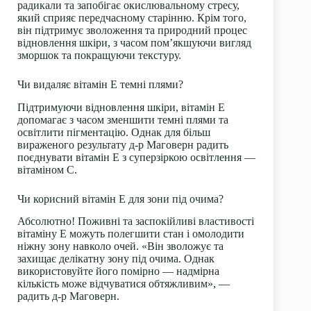
радикали та запобігає окислювальному стресу,
який сприяє передчасному старінню. Крім того,
він підтримує зволоження та природний процес
відновлення шкіри, з часом пом’якшуючи вигляд
зморшок та покращуючи текстуру.
Чи видаляє вітамін Е темні плями?
Підтримуючи відновлення шкіри, вітамін Е
допомагає з часом зменшити темні плями та
освітлити пігментацію. Однак для більш
вираженого результату д-р Маговерн радить
поєднувати вітамін Е з суперзіркою освітлення —
вітаміном С.
Чи корисний вітамін Е для зони під очима?
Абсолютно! Поживні та заспокійливі властивості
вітаміну Е можуть полегшити стан і омолодити
ніжну зону навколо очей. «Він зволожує та
захищає делікатну зону під очима. Однак
використовуйте його помірно — надмірна
кількість може відчуватися обтяжливим», —
радить д-р Маговерн.