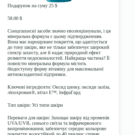
Подарунок на суму 25 $
58.00 $
Сонцезахисні засоби значно еволюціонували, і ця
мінеральна формула є цьому підтвердженням.
Вона має нарощуване покриття, що адаптується
до тону шкіри, яке не тільки забезпечує широкий
спектр захисту, але й надає природний ефект
розмиття недосконалостей. Найкраща частина? Її
повністю мінеральна формула містить
біодоступну форму вітаміну для максимальної
антиоксидантної підтримки.
Ключові інгредієнти:
Оксид цинку, оксиди заліза,
ліпохроман®, вітал Е™, ІнфраГард
Тип шкіри:
Усі типи шкіри
Переваги для шкіри:
Захищає шкіру від променів
UVA/UVB, синього світла та інфрачервоного
випромінювання; забезпечує середнє кольорове
покриття; водостійкий до 40 хвилин; сприяє