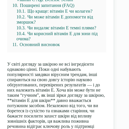
10.
Поширені запитання (FAQ)
10.1.
Що краще: вітамін Е чи колаген?
10.2.
Чи може вітамін Е допомогти від
зморшок?
10.3.
Чи видаляє вітамін Е темні плями?
10.4.
Чи корисний вітамін Е для зони під
очима?
11.
Основний висновок
У світі догляду за шкірою не всі інгредієнти
однаково цінні. Поки одні набувають
популярності завдяки вірусним трендам, інші
спираються на свою довгу історію науково
обґрунтованих, перевірених результатів — і до
них належить вітамін Е. Хоча він може бути не
таким “гучним”, як інші зірки догляду за шкірою,
**вітамін Е для шкіри** давно вважається
потужним засобом. Незалежно від того, чи ви
боретеся із сухістю та ознаками старіння, чи
бажаєте посилити захист шкіри від впливу
зовнішніх факторів, ця важлива поживна
речовина відіграє ключову роль у підтримці