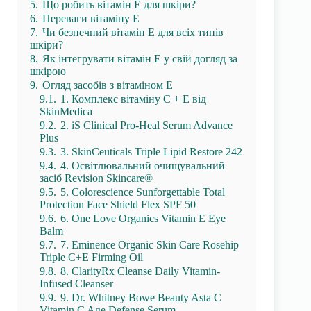
5.
Що робить вітамін Е для шкіри?
6.
Переваги вітаміну Е
7.
Чи безпечний вітамін Е для всіх типів
шкіри?
8.
Як інтегрувати вітамін Е у свій догляд за
шкірою
9.
Огляд засобів з вітаміном Е
9.1.
1. Комплекс вітаміну С + Е від
SkinMedica
9.2.
2. iS Clinical Pro-Heal Serum Advance
Plus
9.3.
3. SkinCeuticals Triple Lipid Restore 242
9.4.
4. Освітлювальний очищувальний
засіб Revision Skincare®
9.5.
5. Colorescience Sunforgettable Total
Protection Face Shield Flex SPF 50
9.6.
6. One Love Organics Vitamin E Eye
Balm
9.7.
7. Eminence Organic Skin Care Rosehip
Triple C+E Firming Oil
9.8.
8. ClarityRx Cleanse Daily Vitamin-
Infused Cleanser
9.9.
9. Dr. Whitney Bowe Beauty Asta C
Vitamin C Age Defense Serum