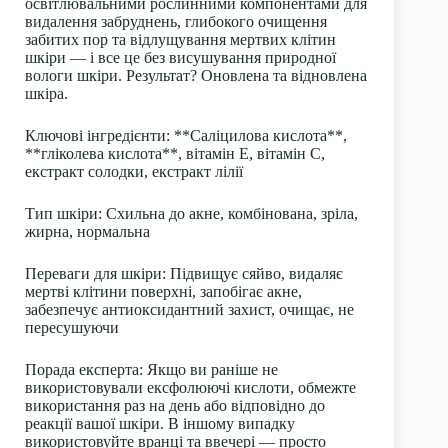
освітлювальними рослинними компонентами для
видалення забруднень, глибокого очищення
забитих пор та відлущування мертвих клітин
шкіри — і все це без висушування природної
вологи шкіри. Результат? Оновлена та відновлена
шкіра.
Ключові інгредієнти:
**Саліцилова кислота**,
**гліколева кислота**, вітамін Е, вітамін С,
екстракт солодки, екстракт лілії
Тип шкіри:
Схильна до акне, комбінована, зріла,
жирна, нормальна
Переваги для шкіри:
Підвищує сяйво, видаляє
мертві клітини поверхні, запобігає акне,
забезпечує антиоксидантний захист, очищає, не
пересушуючи
Порада експерта:
Якщо ви раніше не
використовували ексфолюючі кислоти, обмежте
використання раз на день або відповідно до
реакції вашої шкіри. В іншому випадку
використовуйте вранці та ввечері — просто