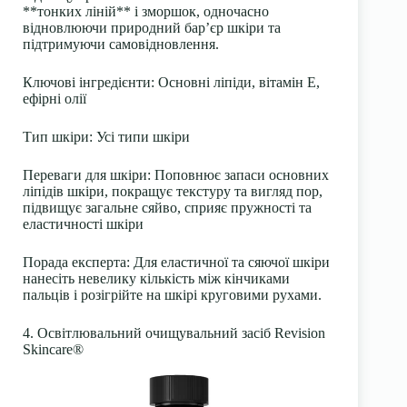
**тонких ліній** і зморшок, одночасно
відновлюючи природний бар’єр шкіри та
підтримуючи самовідновлення.
Ключові інгредієнти:
Основні ліпіди, вітамін Е,
ефірні олії
Тип шкіри:
Усі типи шкіри
Переваги для шкіри:
Поповнює запаси основних
ліпідів шкіри, покращує текстуру та вигляд пор,
підвищує загальне сяйво, сприяє пружності та
еластичності шкіри
Порада експерта:
Для еластичної та сяючої шкіри
нанесіть невелику кількість між кінчиками
пальців і розігрійте на шкірі круговими рухами.
4. Освітлювальний очищувальний засіб Revision
Skincare®