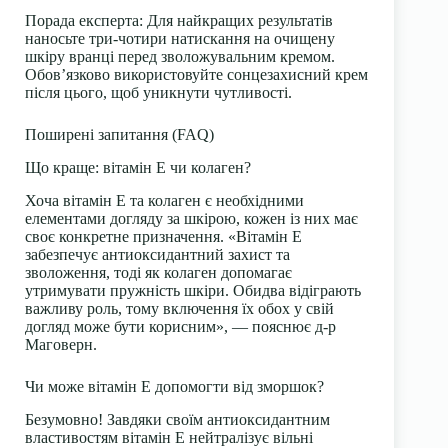
Порада експерта:
Для найкращих результатів
наносьте три-чотири натискання на очищену
шкіру вранці перед зволожувальним кремом.
Обов’язково використовуйте сонцезахисний крем
після цього, щоб уникнути чутливості.
Поширені запитання (FAQ)
Що краще: вітамін Е чи колаген?
Хоча вітамін Е та колаген є необхідними
елементами догляду за шкірою, кожен із них має
своє конкретне призначення. «Вітамін Е
забезпечує антиоксидантний захист та
зволоження, тоді як колаген допомагає
утримувати пружність шкіри. Обидва відіграють
важливу роль, тому включення їх обох у свій
догляд може бути корисним», — пояснює д-р
Маговерн.
Чи може вітамін Е допомогти від зморшок?
Безумовно! Завдяки своїм антиоксидантним
властивостям вітамін Е нейтралізує вільні