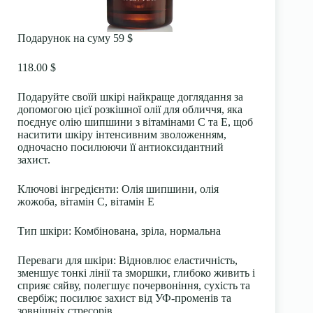
Подарунок на суму 59 $
118.00 $
Подаруйте своїй шкірі найкраще доглядання за
допомогою цієї розкішної олії для обличчя, яка
поєднує олію шипшини з вітамінами С та Е, щоб
наситити шкіру інтенсивним зволоженням,
одночасно посилюючи її антиоксидантний
захист.
Ключові інгредієнти:
Олія шипшини, олія
жожоба, вітамін С, вітамін Е
Тип шкіри:
Комбінована, зріла, нормальна
Переваги для шкіри:
Відновлює еластичність,
зменшує тонкі лінії та зморшки, глибоко живить і
сприяє сяйву, полегшує почервоніння, сухість та
свербіж; посилює захист від УФ-променів та
зовнішніх стресорів