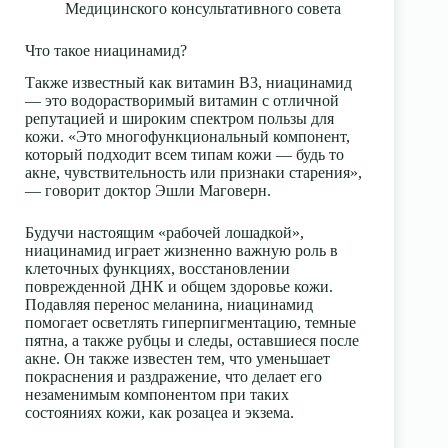
Медицинского консультативного совета
Что такое ниацинамид?
Также известный как витамин B3,
ниацинамид
— это водорастворимый витамин с отличной
репутацией и широким спектром пользы для
кожи. «Это многофункциональный компонент,
который подходит всем типам кожи — будь то
акне, чувствительность или
признаки старения
»,
— говорит доктор Эшли Маговерн.
Будучи настоящим «рабочей лошадкой»,
ниацинамид играет жизненно важную роль в
клеточных функциях, восстановлении
поврежденной ДНК и общем здоровье кожи.
Подавляя перенос меланина, ниацинамид
помогает осветлять гиперпигментацию, темные
пятна, а также рубцы и следы, оставшиеся после
акне. Он также известен тем, что уменьшает
покраснения
и раздражение, что делает его
незаменимым компонентом при таких
состояниях кожи, как
розацеа
и
экзема
.