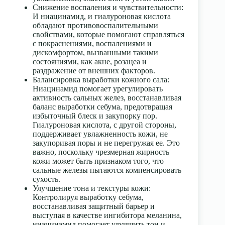
Снижение воспаления и чувствительности
:
И ниацинамид, и гиалуроновая кислота
обладают противовоспалительными
свойствами, которые помогают справляться
с покраснениями, воспалениями и
дискомфортом, вызванными такими
состояниями, как акне, розацеа и
раздражение от внешних факторов.
Балансировка выработки кожного сала
:
Ниацинамид помогает урегулировать
активность сальных желез, восстанавливая
баланс выработки себума, предотвращая
избыточный блеск и
закупорку пор
.
Гиалуроновая кислота, с другой стороны,
поддерживает увлажненность кожи, не
закупоривая поры и не перегружая ее. Это
важно, поскольку чрезмерная жирность
кожи может быть признаком того, что
сальные железы пытаются компенсировать
сухость
.
Улучшение тона и текстуры кожи
:
Контролируя выработку себума,
восстанавливая защитный барьер и
выступая в качестве ингибитора меланина,
ниацинамид помогает улучшить тон и