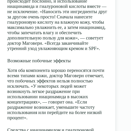
происходит послойно, и использование
ниацинамида и гиалуроновой кислоты вместе —
не исключение. «Наносить эти ингредиенты друг
за другом очень просто! Сначала нанесите
гиалуроновую кислоту на влажную кожу, чтобы
максимально увлажнить ее, а затем ниацинамид,
чтобы запечатать влагу и обеспечить
дополнительную пользу для кожи», — советует
доктор Маговерн. «Всегда заканчивайте
утренний уход
увлажняющим кремом
и
SPF
».
Возможные побочные эффекты
Хотя оба компонента хорошо переносятся почти
всеми типами кожи, доктор Маговерн отмечает,
что побочных эффектов нельзя полностью
исключать. «У некоторых людей может
возникнуть легкое раздражение при
использовании ниацинамида в высоких
концентрациях», — говорит она. «Если
раздражение возникает, уменьшите частоту
использования или перейдите на более низкий
процент».
Средства с ниацинамидом и гиалуроновой