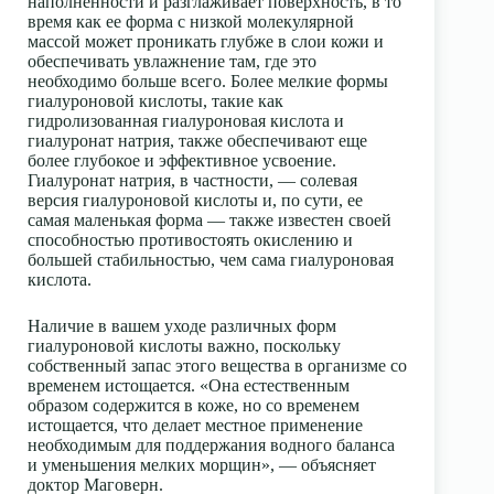
наполненности и разглаживает поверхность, в то
время как ее форма с низкой молекулярной
массой может проникать глубже в слои кожи и
обеспечивать увлажнение там, где это
необходимо больше всего. Более мелкие формы
гиалуроновой кислоты, такие как
гидролизованная гиалуроновая кислота и
гиалуронат натрия, также обеспечивают еще
более глубокое и эффективное усвоение.
Гиалуронат натрия, в частности, — солевая
версия гиалуроновой кислоты и, по сути, ее
самая маленькая форма — также известен своей
способностью противостоять окислению и
большей стабильностью, чем сама гиалуроновая
кислота.
Наличие в вашем уходе различных форм
гиалуроновой кислоты
важно, поскольку
собственный запас этого вещества в организме со
временем истощается. «Она естественным
образом содержится в коже, но со временем
истощается, что делает местное применение
необходимым для поддержания водного баланса
и уменьшения мелких морщин», — объясняет
доктор Маговерн.