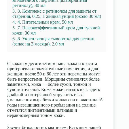
мгновенного лифтинга (альтернатива
ретинолу), 30 мл
3.
3. Комплекс с ретинолом для защиты от
старения, 0.25, 1 жидкая унция (около 30 мл)
4.
4. Питательный крем, 50 мл
5.
7. Высокоэффективный крем для тусклой
кожи, 30 мл
6.
8. Укрепляющая сыворотка для ресниц
(запас на 3 месяца), 2.0 мл
С каждым десятилетием наша кожа и красота
претерпевают значительные изменения, и для
женщин после 50 и 60 лет эти перемены могут
быть непростыми. Морщины становятся более
заметными, кожа — более сухой, тонкой и
чувствительной. Кожа может начать выглядеть
дряблой и потерявшей упругость из-за
уменьшения выработки коллагена и эластина. А
годы незащищенного пребывания на солнце
отметятся пигментными пятнами и
неравномерным тоном кожи.
Звучит безрадостно, мы знаем. Есть ли у нашей