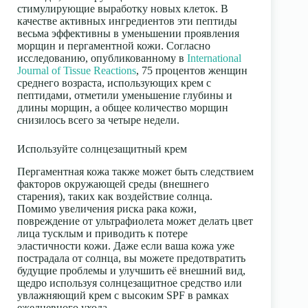
стимулирующие выработку новых клеток. В
качестве активных ингредиентов эти пептиды
весьма эффективны в уменьшении проявления
морщин и пергаментной кожи. Согласно
исследованию, опубликованному в
International
Journal of Tissue Reactions
, 75 процентов женщин
среднего возраста, использующих крем с
пептидами, отметили уменьшение глубины и
длины морщин, а общее количество морщин
снизилось всего за четыре недели.
Используйте солнцезащитный крем
Пергаментная кожа также может быть следствием
факторов окружающей среды (внешнего
старения), таких как воздействие солнца.
Помимо увеличения риска рака кожи,
повреждение от ультрафиолета может делать цвет
лица тусклым и приводить к потере
эластичности кожи. Даже если ваша кожа уже
пострадала от солнца, вы можете предотвратить
будущие проблемы и улучшить её внешний вид,
щедро используя солнцезащитное средство или
увлажняющий крем с высоким SPF в рамках
ежедневного ухода.