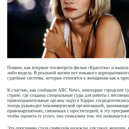
Помню, как впервые посмотрела фильм «Красотка» и вышла и
либо видела. В реальной жизни нет никакого корпоративног
судебные системы, которые относятся к женщинам как к прес
К счастью, как сообщали ABC News, некоторые городские су
стране, где созданы специальные суды для работы с несове
правоохранительные органы округа Харрис сосредоточились
теперь руководит некоммерческой организацией, занимающ
правонарушениях, связанных с проституцией, в эту програм
чтобы оценить ее успех, она уникальна тем, что назначается
Эта программа стала символом надежды для таких женщин