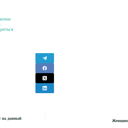
жение
…
ириться
т на данный
Женщины