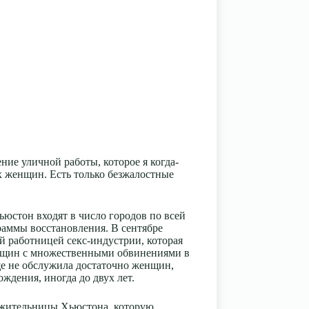
ие уличной работы, которое я когда-
х женщин. Есть только безжалостные
юстон входят в число городов по всей
раммы восстановления. В сентябре
 работницей секс-индустрии, которая
енщин с множественными обвинениями в
ще не обслужила достаточно женщин,
ждения, иногда до двух лет.
 жительницы Хьюстона, которую