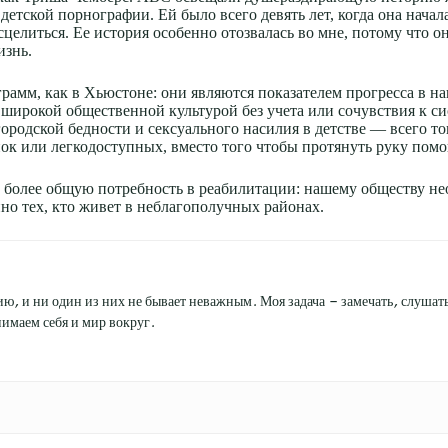
детской порнографии. Ей было всего девять лет, когда она начал
сцелиться. Ее история особенно отозвалась во мне, потому что он
изнь.
рамм, как в Хьюстоне: они являются показателем прогресса в 
и широкой общественной культурой без учета или сочувствия к с
родской бедности и сексуального насилия в детстве — всего тог
ок или легкодоступных, вместо того чтобы протянуть руку пом
более общую потребность в реабилитации: нашему обществу нео
о тех, кто живет в неблагополучных районах.
ю, и ни один из них не бывает неважным. Моя задача — замечать, слушать 
имаем себя и мир вокруг.