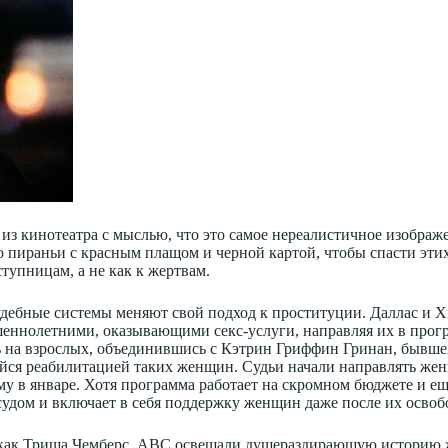
з кинотеатра с мыслью, что это самое нереалистичное изображен
о пираньи с красным плащом и черной картой, чтобы спасти эти
тупницам, а не как к жертвам.
дебные системы меняют свой подход к проституции. Даллас и Хь
ршеннолетними, оказывающими секс-услуги, направляя их в прог
 на взрослых, объединившись с Кэтрин Гриффин Гринан, бывшей
ейся реабилитацией таких женщин. Судьи начали направлять ж
му в январе. Хотя программа работает на скромном бюджете и е
 судом и включает в себя поддержку женщин даже после их освобо
, как Триша Чемберс. ABC освещали душераздирающую историю