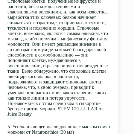
Стволовые клетки, полученные из фруктов и
растений, богаты коллагеновыми и
эластиновыми волокнами, и, как всем известно,
выработка этих ключевых белков начинает
снижаться с возрастом, что приводит к сухости,
тусклости и появлению морщин. Стволовые
клетки, возможно, являются самым близким, что
мы когда-либо получим к мифическому фонтану
молодости. Они имеют решающее значение в
антивозрастном уходе за кожей благодаря своей
способности к самообновлению — они
пополняют клетки, нуждающиеся в
восстановлении, и регенерируют поврежденные
ткани. Было обнаружено, что стволовые клетки
швейцарского яблока, в частности,
поддерживают и защищают стволовые клетки
человека, что, в свою очередь, приводит к
уменьшению ранних признаков старения, таких
как тонкие линии и потеря упругости.
Познакомьтесь с этим средством в сыворотке-
бустере против морщин STEM CELLULAR от
Juice Beauty.
5. Успокаивающее масло для лица с маслом семян
моркови от Naturopathica (30 мл)