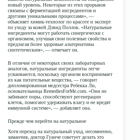
новый уровень. Некоторые из этих прорывов
связаны с ферментацией ингредиентов и
другими уникальными процессами», —
объясняет химик-технолог по красоте и эксперт
по уходу за кожей Дэвид Поллок. «Натуральные
ингредиенты могут работать синергически с
организмом, улучшая свои полезные свойства и
предлагая более здоровые альтернативы
синтетическим», — отмечает он.
В отличие от некоторых своих лабораторных
аналогов, натуральные ингредиенты легче
усваиваются, поскольку организм воспринимает
их как питательные вещества, — говорит
дипломированная медсестра Ребекка Ли,
основательница RemediesForMe.com. «Они не
забивают поры, способствуют регенерации
клеток, помогают удерживать влагу и не вредят
иммунной системе», — добавляет она.
Прежде чем перейти на натуральное
Хотя переход на натуральный уход, несомненно,
заманчив, доктор Гуанче советует делать это