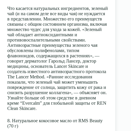
Что касается натуральных ингредиентов, зеленый
чай (и на самом деле все виды чая) не нуждается
в представлении. Множество его преимуществ
связаны с общим состоянием организма, включая
множество чудес для ухода за кожей. «Зеленый
чай обладает антиоксидантными и
противовоспалительными свойствами.
Антивозрастные преимущества зеленого чая
обусловлены полифенолами, типом
флавоноидов, содержащихся в растениях», —
говорит дерматолог Гарольд Лансер, доктор
медицины, основатель Lancer Skincare и
создатель известного антивозрастного протокола
The Lancer Method. «Ранние исследования
показали, что зеленый чай может уменьшить
повреждение от солнца, защитить кожу от рака и
снизить разрушение коллагена», — объясняет он.
Узнайте больше об этом средстве в дневном
креме “Evercalm” для глобальной защиты от REN
Clean Skincare.
8. Натуральное кокосовое масло от RMS Beauty
(70 г)