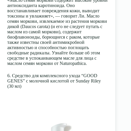
«Масло семян моркови содержит высокие уровни
антиоксиданта каротиноида. Оно
восстанавливает повреждения кожи, выводит
токсины и увлажняет», — говорит Ли. Масло
семян моркови, извлекаемое из растения моркови
дикой (Daucos carota) (и его не следует путать с
маслом из самой моркови), содержит
биофлавоноиды, борющиеся с раком, которые
также известны своей антимикробной
активностью и способностью поглощать
свободные радикалы. Узнайте больше об этом
средстве в успокаивающем масле для лица с
маслом семян моркови от Naturopathica.
6. Средство для комплексного ухода “GOOD
GENES” с молочной кислотой от Sunday Riley
(30 мл)