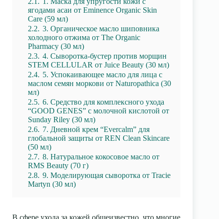
2.1.
1. Маска для упругости кожи с
ягодами асаи от Eminence Organic Skin
Care (59 мл)
2.2.
3. Органическое масло шиповника
холодного отжима от The Organic
Pharmacy (30 мл)
2.3.
4. Сыворотка-бустер против морщин
STEM CELLULAR от Juice Beauty (30 мл)
2.4.
5. Успокаивающее масло для лица с
маслом семян моркови от Naturopathica (30
мл)
2.5.
6. Средство для комплексного ухода
“GOOD GENES” с молочной кислотой от
Sunday Riley (30 мл)
2.6.
7. Дневной крем “Evercalm” для
глобальной защиты от REN Clean Skincare
(50 мл)
2.7.
8. Натуральное кокосовое масло от
RMS Beauty (70 г)
2.8.
9. Моделирующая сыворотка от Tracie
Martyn (30 мл)
В сфере ухода за кожей общеизвестно, что многие