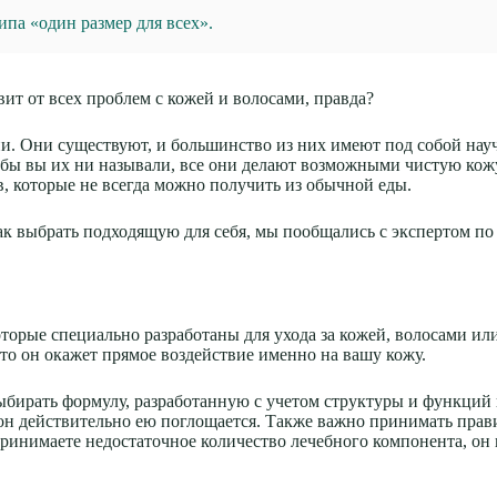
па «один размер для всех».
вит от всех проблем с кожей и волосами, правда?
ии. Они существуют, и большинство из них имеют под собой нау
 бы вы их ни называли, все они делают возможными чистую кожу
, которые не всегда можно получить из обычной еды.
ак выбрать подходящую для себя, мы пообщались с экспертом по
оторые специально разработаны для ухода за кожей, волосами и
 что он окажет прямое воздействие именно на вашу кожу.
ыбирать формулу, разработанную с учетом структуры и функций
то он действительно ею поглощается. Также важно принимать пра
принимаете недостаточное количество лечебного компонента, он 