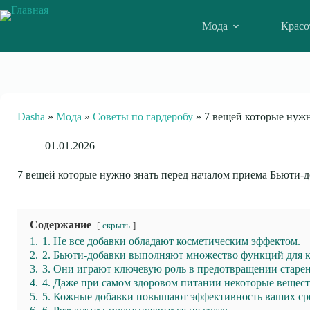
Skip
to
Мода
Красо
content
Dasha
»
Мода
»
Советы по гардеробу
»
7 вещей которые нужн
01.01.2026
7 вещей которые нужно знать перед началом приема Бьюти-
Содержание
скрыть
1.
1. Не все добавки обладают косметическим эффектом.
2.
2. Бьюти-добавки выполняют множество функций для 
3.
3. Они играют ключевую роль в предотвращении старен
4.
4. Даже при самом здоровом питании некоторые вещест
5.
5. Кожные добавки повышают эффективность ваших сре