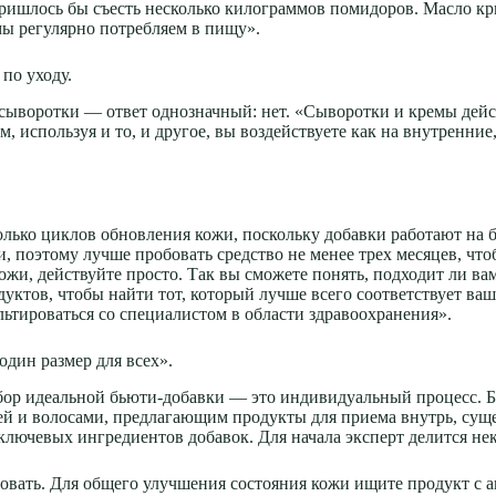
пришлось бы съесть несколько килограммов помидоров. Масло к
мы регулярно потребляем в пищу».
по уходу.
 сыворотки — ответ однозначный: нет. «Сыворотки и кремы дей
 используя и то, и другое, вы воздействуете как на внутренние,
олько циклов обновления кожи, поскольку добавки работают на 
, поэтому лучше пробовать средство не менее трех месяцев, что
ожи, действуйте просто. Так вы сможете понять, подходит ли ва
дуктов, чтобы найти тот, который лучше всего соответствует в
ьтироваться со специалистом в области здравоохранения».
один размер для всех».
дбор идеальной бьюти-добавки — это индивидуальный процесс. Б
жей и волосами, предлагающим продукты для приема внутрь, сущ
 ключевых ингредиентов добавок. Для начала эксперт делится н
вовать. Для общего улучшения состояния кожи ищите продукт с