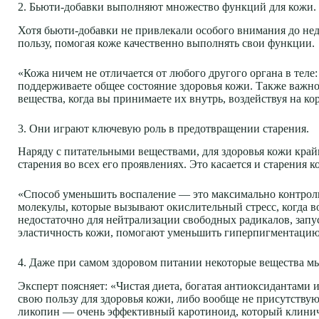
2. Бьюти-добавки выполняют множество функций для кожи.
Хотя бьюти-добавки не привлекали особого внимания до не
пользу, помогая коже качественно выполнять свои функции.
«Кожа ничем не отличается от любого другого органа в тел
поддерживаете общее состояние здоровья кожи. Также важно
вещества, когда вы принимаете их внутрь, воздействуя на ко
3. Они играют ключевую роль в предотвращении старения.
Наряду с питательными веществами, для здоровья кожи край
старения во всех его проявлениях. Это касается и старения
«Способ уменьшить воспаление — это максимально контрол
молекулы, которые вызывают окислительный стресс, когда 
недостаточно для нейтрализации свободных радикалов, запу
эластичность кожи, помогают уменьшить гиперпигментаци
4. Даже при самом здоровом питании некоторые вещества м
Эксперт поясняет: «Чистая диета, богатая антиоксидантами
свою пользу для здоровья кожи, либо вообще не присутствую
ликопин — очень эффективный каротиноид, который клиниче