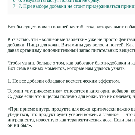
6.
6. Результаты могут появиться не сразу.
7.
7. При выборе добавки не стоит придерживаться принци
Вот бы существовала волшебная таблетка, которая вмиг изба
К счастью, эти «волшебные таблетки» уже не просто фантаз
добавки. Пища для кожи. Витамины для волос и ногтей. Как
давая организму дополнительный запас питательных веществ
Чтобы узнать больше о том, как работают бьюти-добавки и к
Вот семь важных моментов, которые нам удалось узнать.
1. Не все добавки обладают косметическим эффектом.
Термин «нутрикосметика» относится к категории добавок, к
С, даже если это в целом полезно для кожи, это не означает,
«При приеме внутрь продукта для кожи критически важно в
убедиться, что продукт будет усвоен кожей, а главное — ч
ингредиента, известную как терапевтическая доза. Если вы 
он ни был».