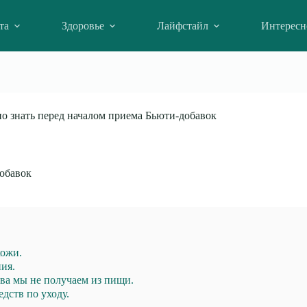
та
Здоровье
Лайфстайл
Интересн
о знать перед началом приема Бьюти-добавок
добавок
кожи.
ия.
ва мы не получаем из пищи.
дств по уходу.