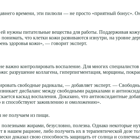
давнего времени, эти пилюли — не просто «приятный бонус». 
е: ей нужны питательные вещества для работы. Поддерживая ко
 понимать, что клетки кожи развиваются изнутри, на уровне де
рень здоровья кожи», — говорит эксперт.
не важно контролировать воспаление. Для многих специалистов
 кожи: разрушение коллагена, гиперпигментация, морщины, покрас
ировать свободные радикалы, — добавляет эксперт. — Свободн
возникает дисбаланс между свободными радикалами и антиоксид
скается каскад воспаления. Доказано, что антиоксидантные доб
ю и способствуют заживлению и омоложению».
ы не получаем из пищи.
 и полезными жирами, безусловно, полезна. Однако некоторые н
т в нашем рационе, либо получить их в терапевтической дозе т
ски доказал свою способность защищать от солнца и солнечны