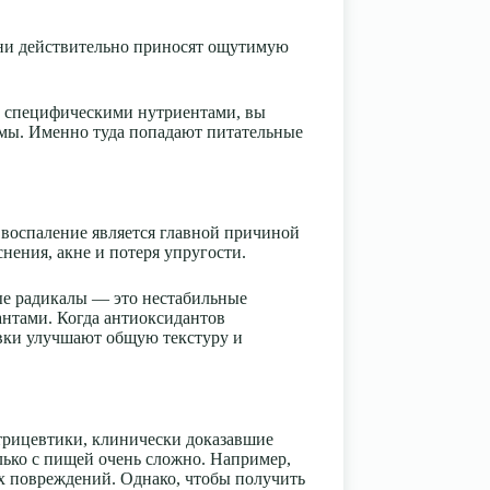
Они действительно приносят ощутимую
жу специфическими нутриентами, вы
рмы. Именно туда попадают питательные
 воспаление является главной причиной
нения, акне и потеря упругости.
ые радикалы — это нестабильные
антами. Когда антиоксидантов
авки улучшают общую текстуру и
утрицевтики, клинически доказавшие
олько с пищей очень сложно. Например,
х повреждений. Однако, чтобы получить