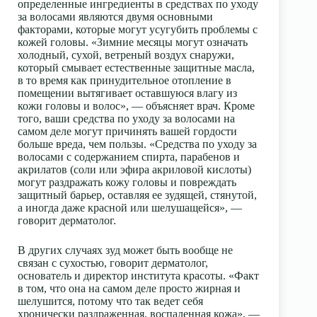
определенные ингредиенты в средствах по уходу
за волосами являются двумя основными
факторами, которые могут усугубить проблемы с
кожей головы. «Зимние месяцы могут означать
холодный, сухой, ветреный воздух снаружи,
который смывает естественные защитные масла,
в то время как принудительное отопление в
помещении вытягивает оставшуюся влагу из
кожи головы и волос», — объясняет врач. Кроме
того, ваши средства по уходу за волосами на
самом деле могут причинять вашей гордости
больше вреда, чем пользы. «Средства по уходу за
волосами с содержанием спирта, парабенов и
акрилатов (соли или эфира акриловой кислоты)
могут раздражать кожу головы и повреждать
защитный барьер, оставляя ее зудящей, стянутой,
а иногда даже красной или шелушащейся», —
говорит дерматолог.
В других случаях зуд может быть вообще не
связан с сухостью, говорит дерматолог,
основатель и директор института красоты. «Факт
в том, что она на самом деле просто жирная и
шелушится, потому что так ведет себя
хронически раздраженная, воспаленная кожа», —