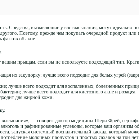
сть. Средства, вызывающие у вас высыпания, могут идеально под
 другого. Поэтому, прежде чем покупать очередной продукт или
ь фактов об акне.
о.
т вашим прыщам, если вы не используете подходящий тип. Крат
щая их закупорку; лучше всего подходит для белых угрей (закр
не; лучше всего подходит для воспаленных, болезненных прыще
актерии; лучше всего подходит для кистозного акне и розацеа.
дходит для жирной кожи.
жу.
ь высыпания», — говорит доктор медицины Шери Фрей, сертиф
 алкоголь и рафинированные углеводы, которые ваш организм об
ста, запуская системный воспалительный каскад, который може
ь потребление молочных продуктов и простых сахаров на три-чет