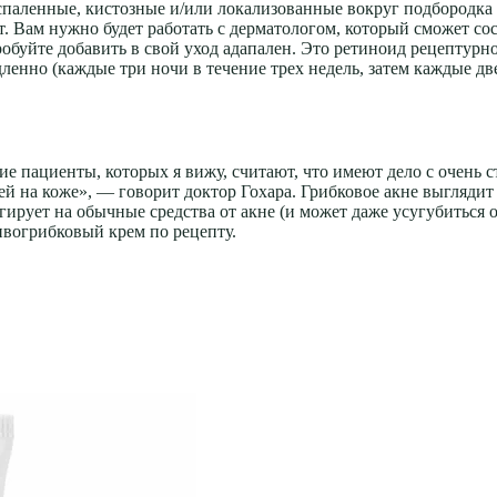
спаленные, кистозные и/или локализованные вокруг подбородка 
т. Вам нужно будет работать с дерматологом, который сможет с
буйте добавить в свой уход адапален. Это ретиноид рецептурн
ленно (каждые три ночи в течение трех недель, затем каждые две
ие пациенты, которых я вижу, считают, что имеют дело с очень
й на коже», — говорит доктор Гохара. Грибковое акне выгляди
ирует на обычные средства от акне (и может даже усугубиться о
ивогрибковый крем по рецепту.