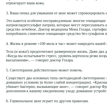
отреагирует ваша кожа.
3. Ваша пенка для умывания от акне может спровоцировать
Это кажется особенно несправедливым: многие очищающие ср
натрия/лауретсульфат натрия), которые могут пересушивать
средство лечебное. Доктор медицины Мона Гохара, сертифи
попробовать сливочное очищающее средство без сульфатов и
4. Жизнь в режиме «100 миль в час» может навредить вашей 
Тела (и кожа!) предпочитают размеренную жизнь. Даже два 
«Когда вы испытываете стресс, уровень кортизола резко возр
высыпаниям», — говорит доктор Гохара.
5. Светотерапия действительно может помочь.
Существует два основных типа светодиодной светотерапии: к
домашних условиях (в более слабой концентрации). «Красный
убивает бактерии, вызывающие акне», — говорит доктор Фрей
дополнения к вашему ежедневному уходу домашние устройст
6. Гормональное акне играет по другим правилам.