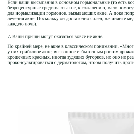
Если ваши высыпания в основном гормональные (то есть во
безрецептурные средства от акне, к сожалению, мало помогу
для нормализации гормонов, вызывающих акне. А пока попро
лечения акне. Поскольку он достаточно силен, начинайте мед
каждую ночь).
7. Ваши прыщи могут оказаться вовсе не акне.
По крайней мере, не акне в классическом понимании. «Мног
у них грибковое акне, вызванное избыточным ростом дрожже
крошечных красных, иногда зудящих бугорков, но оно не реаг
проконсультироваться с дерматологом, чтобы получить прот