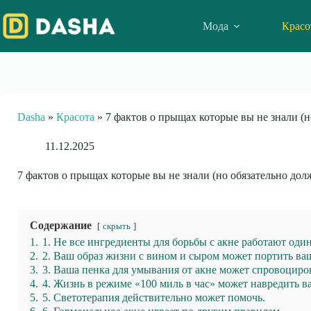
Skip
to
Мода
Красо
content
Dasha
»
Красота
»
7 фактов о прыщах которые вы не знали (н
11.12.2025
7 фактов о прыщах которые вы не знали (но обязательно дол
Содержание
скрыть
1.
1. Не все ингредиенты для борьбы с акне работают оди
2.
2. Ваш образ жизни с вином и сыром может портить ва
3.
3. Ваша пенка для умывания от акне может спровоциро
4.
4. Жизнь в режиме «100 миль в час» может навредить в
5.
5. Светотерапия действительно может помочь.