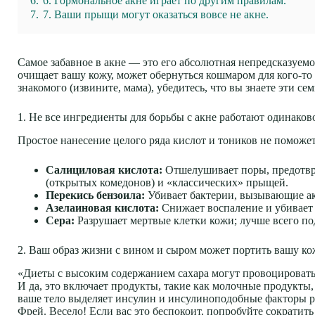
6.
6. Гормональное акне играет по другим правилам.
7.
7. Ваши прыщи могут оказаться вовсе не акне.
Самое забавное в акне — это его абсолютная непредсказуемо
очищает вашу кожу, может обернуться кошмаром для кого-то
знакомого (извините, мама), убедитесь, что вы знаете эти сем
1. Не все ингредиенты для борьбы с акне работают одинаков
Простое нанесение целого ряда кислот и тоников не поможе
Салициловая кислота:
Отшелушивает поры, предотвра
(открытых комедонов) и «классических» прыщей.
Перекись бензоила:
Убивает бактерии, вызывающие ак
Азелаиновая кислота:
Снижает воспаление и убивает б
Сера:
Разрушает мертвые клетки кожи; лучше всего по
2. Ваш образ жизни с вином и сыром может портить вашу ко
«Диеты с высоким содержанием сахара могут провоцироват
И да, это включает продукты, такие как молочные продукты,
ваше тело выделяет инсулин и инсулиноподобные факторы ро
Фрей. Весело! Если вас это беспокоит, попробуйте сократит