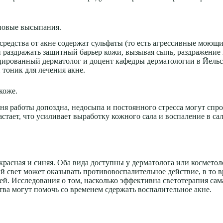
 новые высыпания.
едства от акне содержат сульфаты (то есть агрессивные моющие
 и раздражать защитный барьер кожи, вызывая сыпь, раздражени
цированный дерматолог и доцент кафедры дерматологии в Йельс
 тоник для лечения акне.
коже.
дня работы допоздна, недосыпа и постоянного стресса могут сп
астает, что усиливает выработку кожного сала и воспаление в са
расная и синяя. Оба вида доступны у дерматолога или косметол
 свет может оказывать противовоспалительное действие, в то вре
. Исследования о том, насколько эффективна светотерапия сама 
ва могут помочь со временем сдержать воспалительное акне.