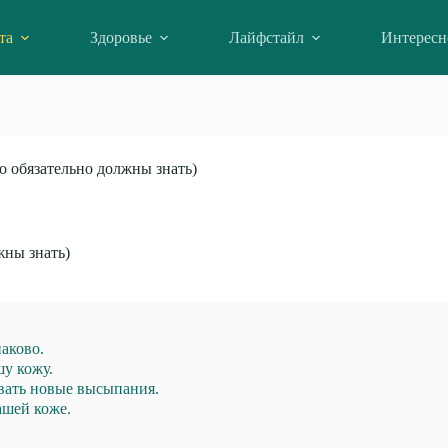
та
Здоровье
Лайфстайл
Интересн
о обязательно должны знать)
жны знать)
наково.
шу кожу.
вать новые высыпания.
ашей коже.