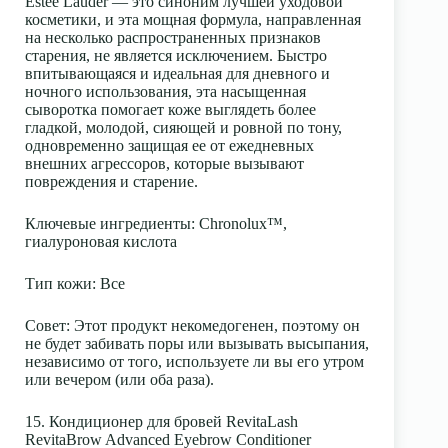
Estée Lauder — это синоним лучшей уходовой
косметики, и эта мощная формула, направленная
на несколько распространенных признаков
старения, не является исключением. Быстро
впитывающаяся и идеальная для дневного и
ночного использования, эта насыщенная
сыворотка помогает коже выглядеть более
гладкой, молодой, сияющей и ровной по тону,
одновременно защищая ее от ежедневных
внешних агрессоров, которые вызывают
повреждения и старение.
Ключевые ингредиенты
: Chronolux™,
гиалуроновая кислота
Тип кожи
: Все
Совет:
Этот продукт некомедогенен, поэтому он
не будет забивать поры или вызывать высыпания,
независимо от того, используете ли вы его утром
или вечером (или оба раза).
15. Кондиционер для бровей RevitaLash
RevitaBrow Advanced Eyebrow Conditioner