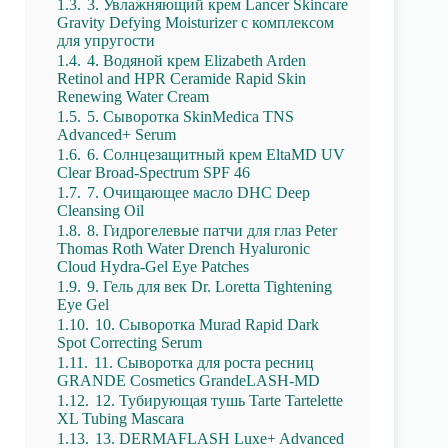
1.3.
3. Увлажняющий крем Lancer Skincare
Gravity Defying Moisturizer с комплексом
для упругости
1.4.
4. Водяной крем Elizabeth Arden
Retinol and HPR Ceramide Rapid Skin
Renewing Water Cream
1.5.
5. Сыворотка SkinMedica TNS
Advanced+ Serum
1.6.
6. Солнцезащитный крем EltaMD UV
Clear Broad-Spectrum SPF 46
1.7.
7. Очищающее масло DHC Deep
Cleansing Oil
1.8.
8. Гидрогелевые патчи для глаз Peter
Thomas Roth Water Drench Hyaluronic
Cloud Hydra-Gel Eye Patches
1.9.
9. Гель для век Dr. Loretta Tightening
Eye Gel
1.10.
10. Сыворотка Murad Rapid Dark
Spot Correcting Serum
1.11.
11. Сыворотка для роста ресниц
GRANDE Cosmetics GrandeLASH-MD
1.12.
12. Тубирующая тушь Tarte Tartelette
XL Tubing Mascara
1.13.
13. DERMAFLASH Luxe+ Advanced