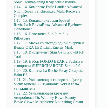
Sonic Dermaplaning и удаление пушка
1.14.
14. Комплекс Estée Lauder Advanced
Night Repair Synchronized Multi-Recovery
Complex
1.15.
15. Кондиционер для бровей
RevitaLash RevitaBrow Advanced Eyebrow
Conditioner
1.16.
16. Наволочка Slip Pure Silk
Pillowcase
1.17.
17. Маска со светодиодной энергией
Beauty ORA LED Light Energy Mask
1.18.
18. Инструмент Skin Gym Glowlit RF
Tool
1.19.
19. Набор FOREO BEAR 2 Fuchsia и
сыворотка SUPERCHARGED Serum 2.0
1.20.
20. Бальзам La Roche Posay Cicaplast
Balm B5
1.21.
21. Увлажняющая сыворотка-бустер
Vichy Mineral 89 Hyaluronic Acid и гель-
увлажнитель
1.22.
22. Увлажняющий крем для
микробиома Dr. Whitney Bowe Beauty
Bowe Glowe Microbiome Nourishing Cream