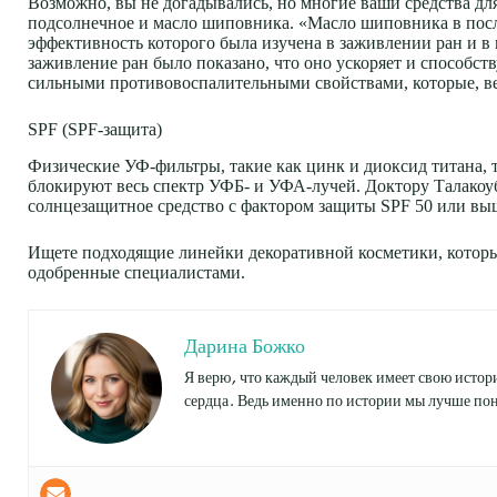
Возможно, вы не догадывались, но многие ваши средства дл
подсолнечное и масло шиповника. «Масло шиповника в посл
эффективность которого была изучена в заживлении ран и в 
заживление ран было показано, что оно ускоряет и способст
сильными противовоспалительными свойствами, которые, в
SPF (SPF-защита)
Физические УФ-фильтры, такие как цинк и диоксид титана,
блокируют весь спектр УФБ- и УФА-лучей. Доктору Талакоуб
солнцезащитное средство с фактором защиты SPF 50 или вы
Ищете подходящие линейки декоративной косметики, которые
одобренные специалистами.
Дарина Божко
Я верю, что каждый человек имеет свою истори
сердца. Ведь именно по истории мы лучше пон