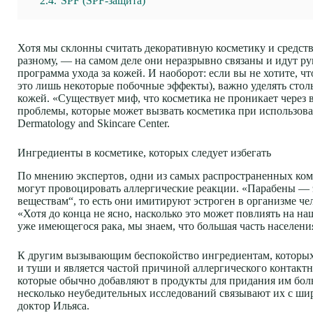
2.4.
SPF (SPF-защита)
Хотя мы склонны считать декоративную косметику и средст
разному, — на самом деле они неразрывно связаны и идут ру
программа ухода за кожей. И наоборот: если вы не хотите,
это лишь некоторые побочные эффекты), важно уделять стол
кожей. «Существует миф, что косметика не проникает через 
проблемы, которые может вызвать косметика при использов
Dermatology and Skincare Center.
Ингредиенты в косметике, которых следует избегать
По мнению экспертов, одни из самых распространенных ком
могут провоцировать аллергические реакции. «Парабены —
веществам“, то есть они имитируют эстроген в организме че
«Хотя до конца не ясно, насколько это может повлиять на н
уже имеющегося рака, мы знаем, что большая часть населен
К другим вызывающим беспокойство ингредиентам, которых ва
и туши и является частой причиной аллергического контакт
которые обычно добавляют в продукты для придания им боль
несколько неубедительных исследований связывают их с ши
доктор Ильяса.