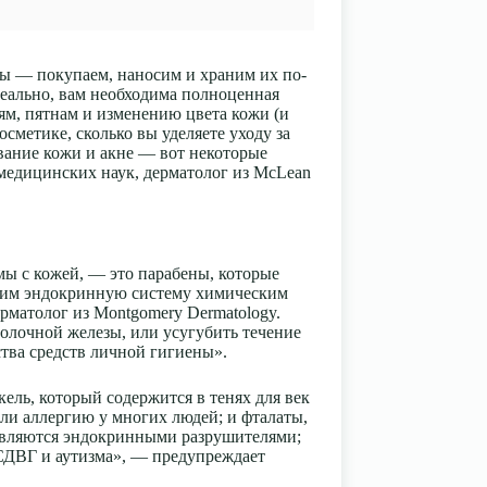
ры — покупаем, наносим и храним их по-
идеально, вам необходима полноценная
ям, пятнам и изменению цвета кожи (и
метике, сколько вы уделяете уходу за
ивание кожи и акне — вот некоторые
медицинских наук, дерматолог из
McLean
ы с кожей, — это парабены, которые
ющим эндокринную систему химическим
ерматолог из
Montgomery Dermatology.
молочной железы, или усугубить течение
ства средств личной гигиены».
ель, который содержится в тенях для век
или аллергию у многих людей; и фталаты,
 являются эндокринными разрушителями;
 СДВГ и аутизма», — предупреждает