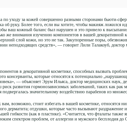
ва по уходу за кожей совершенно разными сторонами бьюти-сфе
ка об руку. Более того, если вы хотите, чтобы макияж ложился 
 чтобы ваш кожный баланс был нарушен и это привело к высыпани
ько же внимания изучению компонентов в вашей декоративной кос
верхний слой кожи, но это не так. Закупоренные поры, обезвож
ании неподходящих средств», — говорит Лили Талакоуб, доктор 
понентов в декоративной косметике, способных вызвать проблем
 это консерванты, которые относятся к потенциально „наруша
ловека», — объясняет Эрум Ильяса, доктор медицинских наук, д
аш риск развития гормонозависимых заболеваний, таких как рак 
ия подвергалась значительному воздействию парабенов из множе
м, возможно, стоит избегать в вашей косметике, относятся ник
ного дерматита; отдушки, которые часто вызывают раздражение 
шей гибкости (как в пластике). «Считается, что фталаты также
роким спектром проблем, от аллергии и мужского бесплодия до