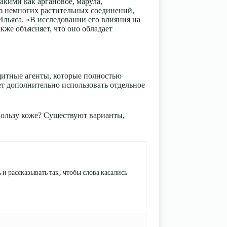
акими как аргановое, марула,
з немногих растительных соединений,
Ильяса. «В исследовании его влияния на
кже объясняет, что оно обладает
щитные агенты, которые полностью
ет дополнительно использовать отдельное
пользу коже? Существуют варианты,
и рассказывать так, чтобы слова касались