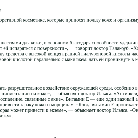
о
оративной косметике, которые приносят пользу коже и организму
ествами для кожи, в основном благодаря способности удержива
ет ей испаряться с поверхности», — говорит доктор Талакоуб. «Х
ку средства с высокой концентрацией гиалуроновой кислоты час
овой кислотой параллельно с макияжем: дать ей проникнуть в к
ать разрушительное воздействие окружающей среды, особенно в
пигментации на коже», — объясняет доктор Ильяса. «Антиокси
воспаление, связанные с акне». Витамин Е — еще один важный 
 привести к раку кожи и морщинам. «Когда витамин Е проникает
орая может привести к экземе», — объясняет доктор Ильяса. «Он
кожу».