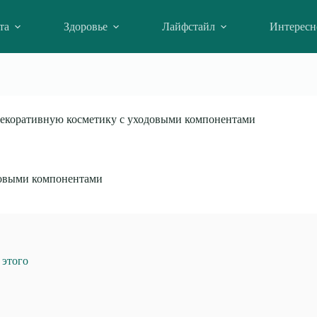
та
Здоровье
Лайфстайл
Интересн
декоративную косметику с уходовыми компонентами
довыми компонентами
 этого