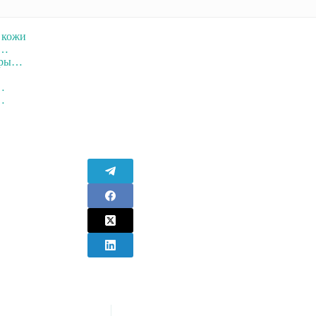
 кожи
и…
неры…
…
…