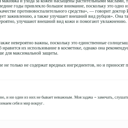
я макияжа и ухода за кожей насыщены растительными маслами, т
едние годы привлекло большое внимание, поскольку это одно и
качестве противовоспалительного средства», — говорит доктор 
вует заживлению, а также улучшает внешний вид рубцов». Она та
ероятно, улучшают внешний вид кожи и помогают увлажнению.
 также невероятно важны, поскольку это единственные солнцеза
 нравится их использование в косметике, однако она рекоменду
ше для максимальной защиты.
 не только не содержат вредных ингредиентов, но и приносят 
ю, и ни один из них не бывает неважным. Моя задача — замечать, слушать 
имаем себя и мир вокруг.