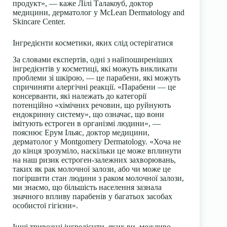
продукт», — каже Лілі Талакоуб, доктор
медицини, дерматолог у McLean Dermatology and
Skincare Center.
Інгредієнти косметики, яких слід остерігатися
За словами експертів, одні з найпоширеніших
інгредієнтів у косметиці, які можуть викликати
проблеми зі шкірою, — це парабени, які можуть
спричиняти алергічні реакції. «Парабени — це
консерванти, які належать до категорії
потенційно «хімічних речовин, що руйнують
ендокринну систему», що означає, що вони
імітують естроген в організмі людини», —
пояснює Ерум Ільяс, доктор медицини,
дерматолог у Montgomery Dermatology. «Хоча не
до кінця зрозуміло, наскільки це може вплинути
на наш ризик естроген-залежних захворювань,
таких як рак молочної залози, або чи може це
погіршити стан людини з раком молочної залози,
ми знаємо, що більшість населення зазнала
значного впливу парабенів у багатьох засобах
особистої гігієни».
Інші тривожні інгредієнти, яких ви, можливо,