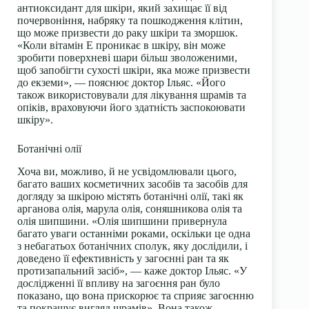
антиоксидант для шкіри, який захищає її від
почервоніння, набряку та пошкодження клітин,
що може призвести до раку шкіри та зморшок.
«Коли вітамін Е проникає в шкіру, він може
зробити поверхневі шари більш зволоженими,
щоб запобігти сухості шкіри, яка може призвести
до екземи», — пояснює доктор Ільяс. «Його
також використовували для лікування шрамів та
опіків, враховуючи його здатність заспокоювати
шкіру».
Ботанічні олії
Хоча ви, можливо, й не усвідомлювали цього,
багато ваших косметичних засобів та засобів для
догляду за шкірою містять ботанічні олії, такі як
арганова олія, марула олія, соняшникова олія та
олія шипшини. «Олія шипшини привернула
багато уваги останніми роками, оскільки це одна
з небагатьох ботанічних сполук, яку дослідили, і
доведено її ефективність у загоєнні ран та як
протизапальний засіб», — каже доктор Ільяс. «У
дослідженні її впливу на загоєння ран було
показано, що вона прискорює та сприяє загоєнню
та покращує вигляд шрамів». Вона також