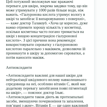
Цей потужний зволожувач має вражаючі
переваги для шкіри, зокрема завдяки тому, що він
може утримувати у 1000 разів більше води, ніж
важить. «Гіалуронова кислота утримує вологу в
шкірі та запобігає її випаровуванню з поверхні»,
— каже доктор Талакоуб. «Хоча це корисно, дуже
важко отримати хорошу кількість у косметиці,
оскільки косметика часто погано тримається на
шкірі з вищою концентрацією гіалуронової
кислоти». З цієї причини вона рекомендує
використовувати сироватку з гіалуроновою
кислотою паралельно з макіяжем, дозволяючи їй
проникнути в шкіру за допомогою сироватки, а
потім наносити макіяж.
Антиоксиданти
«Антиоксиданти важливі для нашої шкіри для
нейтралізації шкідливого впливу навколишнього
середовища на неї, особливо вітамін С, який має
додаткову перевагу запобігання появі пігментації
на шкірі», — пояснює доктор Ільяс.
«Антиоксиданти також діють як протизапальні
засоби, зменшуючи почервоніння та запалення,
пов’язані з акне». Вітамін Е — ще один важливий