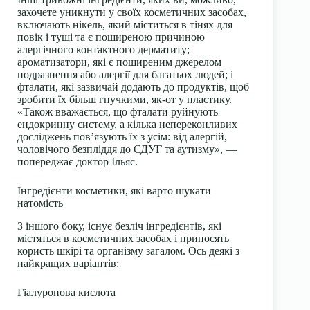
захочете уникнути у своїх косметичних засобах,
включають нікель, який міститься в тінях для
повік і туші та є поширеною причиною
алергічного контактного дерматиту;
ароматизатори, які є поширеним джерелом
подразнення або алергії для багатьох людей; і
фталати, які зазвичай додають до продуктів, щоб
зробити їх більш гнучкими, як-от у пластику.
«Також вважається, що фталати руйнують
ендокринну систему, а кілька непереконливих
досліджень пов’язують їх з усім: від алергій,
чоловічого безпліддя до СДУГ та аутизму», —
попереджає доктор Ільяс.
Інгредієнти косметики, які варто шукати
натомість
З іншого боку, існує безліч інгредієнтів, які
містяться в косметичних засобах і приносять
користь шкірі та організму загалом. Ось деякі з
найкращих варіантів:
Гіалуронова кислота