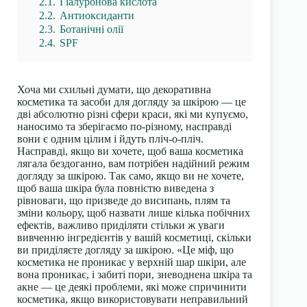
2.1.
Гіалуронова кислота
2.2.
Антиоксиданти
2.3.
Ботанічні олії
2.4.
SPF
Хоча ми схильні думати, що декоративна
косметика та засоби для догляду за шкірою — це
дві абсолютно різні сфери краси, які ми купуємо,
наносимо та зберігаємо по-різному, насправді
вони є одним цілим і йдуть пліч-о-пліч.
Насправді, якщо ви хочете, щоб ваша косметика
лягала бездоганно, вам потрібен надійний режим
догляду за шкірою. Так само, якщо ви не хочете,
щоб ваша шкіра була повністю виведена з
рівноваги, що призведе до висипань, плям та
зміни кольору, щоб назвати лише кілька побічних
ефектів, важливо приділяти стільки ж уваги
вивченню інгредієнтів у вашій косметиці, скільки
ви приділяєте догляду за шкірою. «Це міф, що
косметика не проникає у верхній шар шкіри, але
вона проникає, і забиті пори, зневоднена шкіра та
акне — це деякі проблеми, які може спричинити
косметика, якщо використовувати неправильний