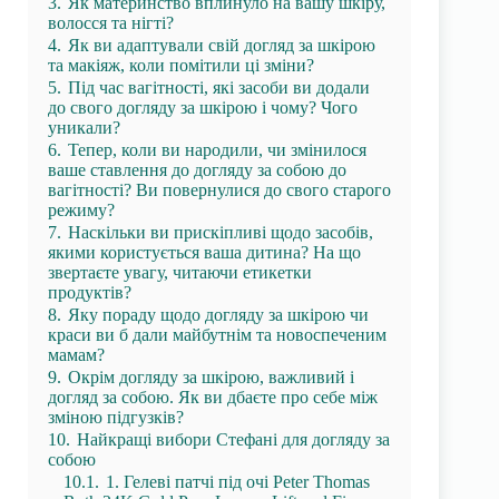
3.
Як материнство вплинуло на вашу шкіру,
волосся та нігті?
4.
Як ви адаптували свій догляд за шкірою
та макіяж, коли помітили ці зміни?
5.
Під час вагітності, які засоби ви додали
до свого догляду за шкірою і чому? Чого
уникали?
6.
Тепер, коли ви народили, чи змінилося
ваше ставлення до догляду за собою до
вагітності? Ви повернулися до свого старого
режиму?
7.
Наскільки ви прискіпливі щодо засобів,
якими користується ваша дитина? На що
звертаєте увагу, читаючи етикетки
продуктів?
8.
Яку пораду щодо догляду за шкірою чи
краси ви б дали майбутнім та новоспеченим
мамам?
9.
Окрім догляду за шкірою, важливий і
догляд за собою. Як ви дбаєте про себе між
зміною підгузків?
10.
Найкращі вибори Стефані для догляду за
собою
10.1.
1. Гелеві патчі під очі Peter Thomas