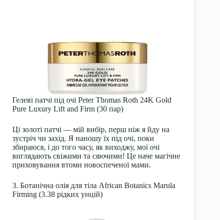
Гелеві патчі під очі Peter Thomas Roth 24K Gold
Pure Luxury Lift and Firm (30 пар)
Ці золоті патчі — мій вибір, перш ніж я йду на
зустріч чи захід. Я наношу їх під очі, поки
збираюся, і до того часу, як виходжу, мої очі
виглядають свіжими та сяючими! Це наче магічне
приховування втоми новоспеченої мами.
3. Ботанічна олія для тіла African Botanics Marula
Firming (3.38 рідких унцій)