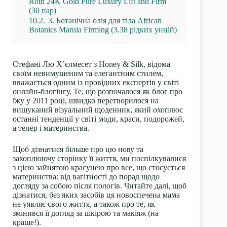
Roth 24K Gold Pure Luxury Lift and Firm
(30 пар)
10.2.
3. Ботанічна олія для тіла African
Botanics Marula Firming (3.38 рідких унцій)
Стефані Лю Х’єлмесет з Honey & Silk, відома
своїм невимушеним та елегантним стилем,
вважається одним із провідних експертів у світі
онлайн-блогінгу. Те, що розпочалося як блог про
їжу у 2011 році, швидко перетворилося на
вишуканий візуальний щоденник, який охоплює
останні тенденції у світі моди, краси, подорожей,
а тепер і материнства.
Щоб дізнатися більше про цю нову та
захоплюючу сторінку її життя, ми поспілкувалися
з цією зайнятою красунею про все, що стосується
материнства: від вагітності до порад щодо
догляду за собою після пологів. Читайте далі, щоб
дізнатися, без яких засобів ця новоспечена мама
не уявляє свого життя, а також про те, як
змінився її догляд за шкірою та макіяж (на
краще!).