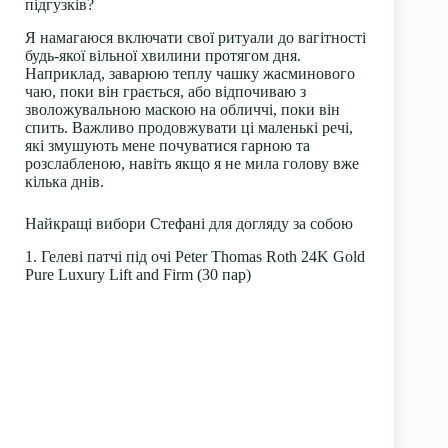
підгузків?
Я намагаюся включати свої ритуали до вагітності
будь-якої вільної хвилини протягом дня.
Наприклад, заварюю теплу чашку жасминового
чаю, поки він грається, або відпочиваю з
зволожувальною маскою на обличчі, поки він
спить. Важливо продовжувати ці маленькі речі,
які змушують мене почуватися гарною та
розслабленою, навіть якщо я не мила голову вже
кілька днів.
Найкращі вибори Стефані для догляду за собою
1. Гелеві патчі під очі Peter Thomas Roth 24K Gold
Pure Luxury Lift and Firm (30 пар)