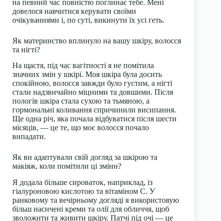
на певний час повністю поглинає тебе. Мені
довелося навчитися керувати своїми
очікуваннями і, по суті, викинути їх усі геть.
Як материнство вплинуло на вашу шкіру, волосся
та нігті?
На щастя, під час вагітності я не помітила
значних змін у шкірі. Моя шкіра була досить
спокійною, волосся завжди було густим, а нігті
стали надзвичайно міцними та довшими. Після
пологів шкіра стала сухою та тьмяною, а
гормональні коливання спричинили висипання.
Ще одна річ, яка почала відбуватися після шести
місяців, — це те, що моє волосся почало
випадати.
Як ви адаптували свій догляд за шкірою та
макіяж, коли помітили ці зміни?
Я додала більше сироваток, наприклад, із
гіалуроновою кислотою та вітаміном С. У
ранковому та вечірньому догляді я використовую
більш насичені креми та олії для обличчя, щоб
зволожити та живити шкіру. Патчі під очі — це