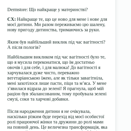
Dermstore: Що найкраще у материнстві?
СХ:
Найкраще те, що це ново для мене і нове для
моєї дитини. Ми разом переживаємо цю шалену,
нову пригоду дитинства, тримаючись за руки.
Яким був найбільший виклик під час вагітності?
А після пологів?
Найбільшим викликом під час вагітності було те,
що я мусила переконатися, що їм достатньо
овочів і для себе, і для малюка! До вагітності я
харчувалася дуже чисто, переважно
вегетаріанською їжею, але як тільки завагітніла,
мені захотілося лише пасти, піци та м’яса. У мене
з’явилася відраза до зелені! Я прагнула, щоб мій
раціон був збалансованим, тому пробувала зелені
смузі, соки та харчові добавки.
Після народження дитини я не очікувала,
наскільки різким буде перехід від моєї особистої
ролі працюючої жінки та дружини до ролі мами
на повний день. Це величезна трансформація, яка