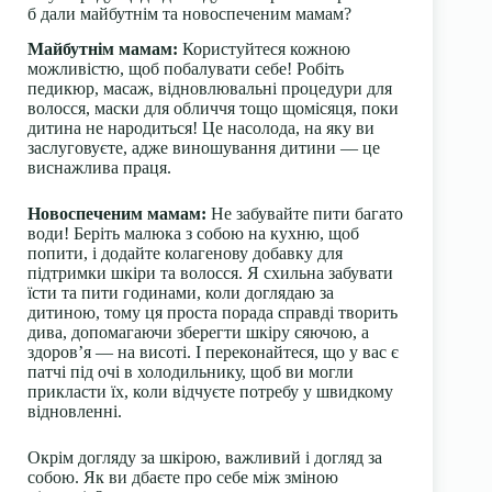
б дали майбутнім та новоспеченим мамам?
Майбутнім мамам:
Користуйтеся кожною
можливістю, щоб побалувати себе! Робіть
педикюр, масаж, відновлювальні процедури для
волосся, маски для обличчя тощо щомісяця, поки
дитина не народиться! Це насолода, на яку ви
заслуговуєте, адже виношування дитини — це
виснажлива праця.
Новоспеченим мамам:
Не забувайте пити багато
води! Беріть малюка з собою на кухню, щоб
попити, і додайте колагенову добавку для
підтримки шкіри та волосся. Я схильна забувати
їсти та пити годинами, коли доглядаю за
дитиною, тому ця проста порада справді творить
дива, допомагаючи зберегти шкіру сяючою, а
здоров’я — на висоті. І переконайтеся, що у вас є
патчі під очі в холодильнику, щоб ви могли
прикласти їх, коли відчуєте потребу у швидкому
відновленні.
Окрім догляду за шкірою, важливий і догляд за
собою. Як ви дбаєте про себе між зміною