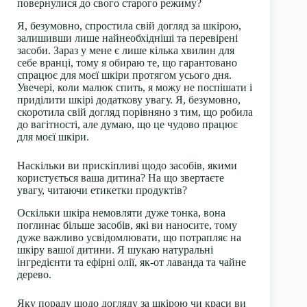
повернулися до свого старого режиму?
Я, безумовно, спростила свій догляд за шкірою,
залишивши лише найнеобхідніші та перевірені
засоби. Зараз у мене є лише кілька хвилин для
себе вранці, тому я обираю те, що гарантовано
спрацює для моєї шкіри протягом усього дня.
Увечері, коли малюк спить, я можу не поспішати і
приділити шкірі додаткову увагу. Я, безумовно,
скоротила свій догляд порівняно з тим, що робила
до вагітності, але думаю, що це чудово працює
для моєї шкіри.
Наскільки ви прискіпливі щодо засобів, якими
користується ваша дитина? На що звертаєте
увагу, читаючи етикетки продуктів?
Оскільки шкіра немовляти дуже тонка, вона
поглинає більше засобів, які ви наносите, тому
дуже важливо усвідомлювати, що потрапляє на
шкіру вашої дитини. Я шукаю натуральні
інгредієнти та ефірні олії, як-от лаванда та чайне
дерево.
Яку пораду щодо догляду за шкірою чи краси ви