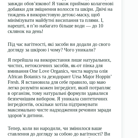
завжди обов’язково! Я також приймаю колагенові
добавки для зміцнення волосся та шкіри. Двічі на
тиждень я використовую детокс-маску, щоб
мінімізувати майбутні висипання та плями. І,
нарешті, я п’ю набагато більше води — до 10
склянок на день!
Під час вагітності, які засоби ви додали до свого
догляду за шкірою і чому? Чого уникали?
Я перейшла на використання лише натуральних,
чистих, нетоксичних засобів, як-от пінка для
вмивання One Love Organics, чиста марула олія
African Botanics та дезодорант Ursa Major Hoppin’
Fresh. Я встановила для себе правило, що маю
легко розуміти кожен інгредієнт, який потрапляє
в організм, тому натуральні формули здавалися
безпечнішим вибором. Я уникала синтетичних
інгредієнтів, оскільки хотіла підтримувати
максимально чисте надходження речовин заради
здоров’я дитини.
Тепер, коли ви народили, чи змінилося ваше
ставлення до догляду за собою до вагітності? Ви