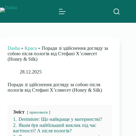
Skip
to
content
Dasha
»
Краса
»
Поради зі здійснення догляду за
собою після пологів від Стефані Х’єлмесет
(Honey & Silk)
28.12.2025
Поради зі здійснення догляду за собою після
пологів від Стефані Х’єлмесет (Honey & Silk)
Зміст
приховати
1.
Dermstore: Що найкраще у материнстві?
2.
Яким був найбільший виклик під час
вагітності? А після пологів?