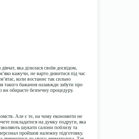
івчат, яка ділилася своїм досвідом,
’яко кажучи, не варто дивитися під час
ам’ятає, коли востаннє так сильно
ля такого бажання назавжди забути про
 ви обираєте безпечну процедуру.
йомств. Але є те, на чому економити не
очете покладатися на думку подруги, яка
дозволяють шукати салони поблизу та
 персонал пройшов належну підготовку.
а звернутися до свого дерматолога. Так,