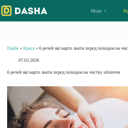
Skip
to
Мода
Кр
content
Dasha
»
Краса
»
6 речей які варто знати перед походом на чи
07.03.2026
6 речей які варто знати перед походом на чистку обличчя