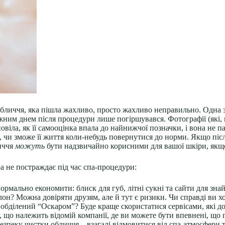
бличчя, яка пішла жахливо, просто жахливо неправильно. Одна з д
ним днем після процедури лише погіршувався. Фотографії (які, м
повіла, як її самооцінка впала до найнижчої позначки, і вона не п
 чи зможе її життя коли-небудь повернутися до норми. Якщо піс
личчя
можуть
бути надзвичайно корисними для вашої шкіри, якщо
а не постраждає під час спа-процедури:
ормально економити: блиск для губ, літні сукні та сайти для зна
лон? Можна довіряти друзям, але й тут є ризики. Чи справді ви х
 обділений “Оскаром”? Буде краще скористатися сервісами, які 
, що належить відомій компанії, де ви можете бути впевнені, що
зпеку чистки обличчя – взагалі відмовитися від спа-атмосфери т