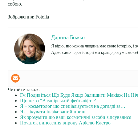
собою.
Зображення: Fotolia
Дарина Божко
Я вірю, що кожна людина має свою історію, і 
Адже саме через історії ми краще розуміємо себ
Читайте також:
Гм Подивіться Що Буде Якщо Залишити Макіяж На Ні
Що це за "Вампірський фейс-ліфт"?
Я – косметолог що спеціалізується на догляді за…
Як лікувати інфікований прищ
Як зрозуміти що ваші косметичні засоби зіпсувалися
Початок винесення вироку Аріелю Кастро