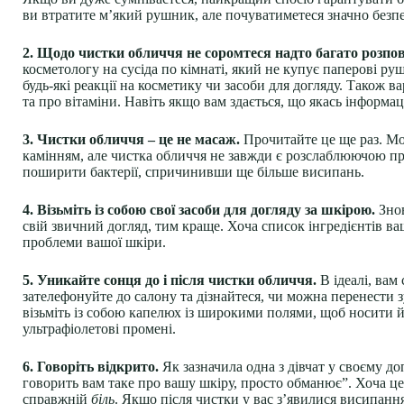
ви втратите м’який рушник, але почуватиметеся значно безпе
2. Щодо чистки обличчя не соромтеся надто багато розпов
косметологу на сусіда по кімнаті, який не купує паперові руш
будь-які реакції на косметику чи засоби для догляду. Також в
та про вітаміни. Навіть якщо вам здається, що якась інформа
3. Чистки обличчя – це не масаж.
Прочитайте це ще раз. Мож
камінням, але чистка обличчя не завжди є розслаблюючою п
поширити бактерії, спричинивши ще більше висипань.
4. Візьміть із собою свої засоби для догляду за шкірою.
Знов
свій звичний догляд, тим краще. Хоча список інгредієнтів в
проблеми вашої шкіри.
5. Уникайте сонця до і після чистки обличчя.
В ідеалі, вам
зателефонуйте до салону та дізнайтеся, чи можна перенести з
візьміть із собою капелюх із широкими полями, щоб носити йо
ультрафіолетові промені.
6. Говоріть відкрито.
Як зазначила одна з дівчат у своєму до
говорить вам таке про вашу шкіру, просто обманює”. Хоча ц
справжній
біль
. Якщо після чистки у вас з’явилися висипанн