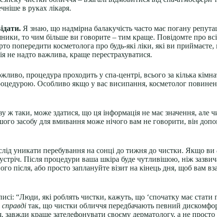
чніше в руках лікаря.
ідати.
Я знаю, що надмірна балакучість часто має погану репута
ники, то чим більше ви говорите – тим краще. Повідомте про всі с
арто попередити косметолога про будь-які ліки, які ви приймаєте,
ція не надто важлива, краще перестрахуватися.
ливо, процедура проходить у спа-центрі, всього за кілька кімн
роцедурою. Особливо якщо у вас висипання, косметолог повине
у ж таки, може здатися, що ця інформація не має значення, але 
ашого засобу для вмивання може нічого вам не говорити, він доп
 слід уникати перебування на сонці до тижня до чистки. Якщо ви
устріч. Після процедури ваша шкіра буде чутливішою, ніж зазвича
го після, або просто заплануйте візит на кінець дня, щоб вам вза
писі: “Люди, які роблять чистки, кажуть, що ‘спочатку має стати 
е
справді
так, що чистки обличчя передбачають певний дискомфорт
я, завжди краще зателефонувати своєму дерматологу, а не просто