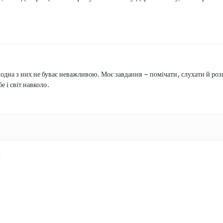
жодна з них не буває неважливою. Моє завдання — помічати, слухати й розп
е і світ навколо.
ч