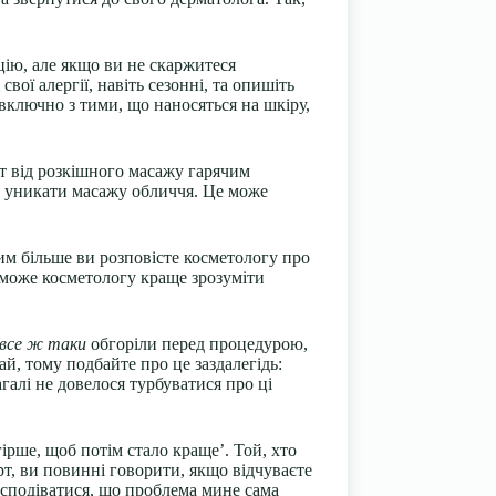
цію, але якщо ви не скаржитеся
вої алергії, навіть сезонні, та опишіть
 включно з тими, що наносяться на шкіру,
ат від розкішного масажу гарячим
н уникати масажу обличчя. Це може
чим більше ви розповісте косметологу про
оможе косметологу краще зрозуміти
все ж таки
обгоріли перед процедурою,
й, тому подбайте про це заздалегідь:
галі не довелося турбуватися про ці
гірше, щоб потім стало краще’. Той, хто
, ви повинні говорити, якщо відчуваєте
 сподіватися, що проблема мине сама