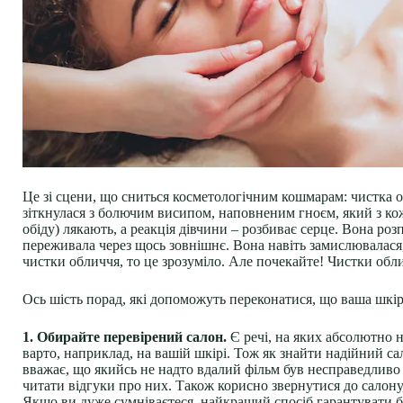
Це зі сцени, що сниться косметологічним кошмарам: чистка о
зіткнулася з болючим висипом, наповненим гноєм, який з кож
обіду) лякають, а реакція дівчини – розбиває серце. Вона роз
переживала через щось зовнішнє. Вона навіть замислювалася,
чистки обличчя, то це зрозуміло. Але почекайте! Чистки об
Ось шість порад, які допоможуть переконатися, що ваша шкір
1. Обирайте перевірений салон.
Є речі, на яких абсолютно н
варто, наприклад, на вашій шкірі. Тож як знайти надійний са
вважає, що якийсь не надто вдалий фільм був несправедливо
читати відгуки про них. Також корисно звернутися до салону
Якщо ви дуже сумніваєтеся, найкращий спосіб гарантувати бе