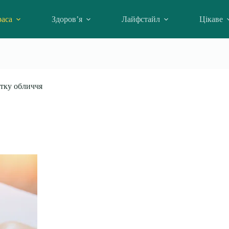
аса
Здоров’я
Лайфстайл
Цікаве
стку обличчя