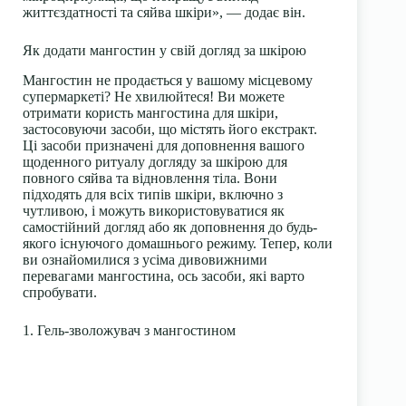
життєздатності та сяйва шкіри», — додає він.
Як додати мангостин у свій догляд за шкірою
Мангостин не продається у вашому місцевому
супермаркеті? Не хвилюйтеся! Ви можете
отримати користь мангостина для шкіри,
застосовуючи засоби, що містять його екстракт.
Ці засоби призначені для доповнення вашого
щоденного ритуалу догляду за шкірою для
повного сяйва та відновлення тіла. Вони
підходять для всіх типів шкіри, включно з
чутливою, і можуть використовуватися як
самостійний догляд або як доповнення до будь-
якого існуючого домашнього режиму. Тепер, коли
ви ознайомилися з усіма дивовижними
перевагами мангостина, ось засоби, які варто
спробувати.
1. Гель-зволожувач з мангостином