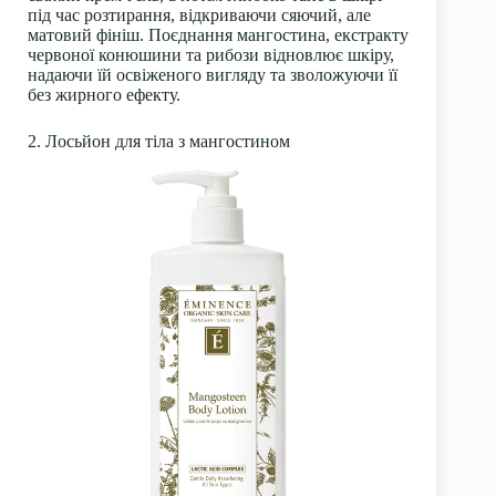
під час розтирання, відкриваючи сяючий, але
матовий фініш. Поєднання мангостина, екстракту
червоної конюшини та рибози відновлює шкіру,
надаючи їй освіженого вигляду та зволожуючи її
без жирного ефекту.
2. Лосьйон для тіла з мангостином