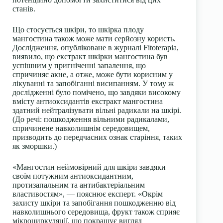
станів.
Що стосується шкіри, то шкірка плоду
мангостина також може мати серйозну користь.
Дослідження, опубліковане в журналі
Fitoterapia
,
виявило, що екстракт шкірки мангостина був
успішним у пригніченні запалення, що
спричиняє акне, а отже, може бути корисним у
лікуванні та запобіганні висипанням. У тому ж
дослідженні було помічено, що завдяки високому
вмісту антиоксидантів екстракт мангостина
здатний нейтралізувати вільні радикали на шкірі.
(До речі: пошкодження вільними радикалами,
спричинене навколишнім середовищем,
призводить до передчасних ознак старіння, таких
як зморшки.)
«Мангостин неймовірний для шкіри завдяки
своїм потужним антиоксидантним,
протизапальним та антибактеріальним
властивостям», — пояснює експерт. «Окрім
захисту шкіри та запобігання пошкодженню від
навколишнього середовища, фрукт також сприяє
мікроциркуляції, що покращує вигляд