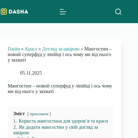
Skip
to
content
Dasha
»
Краса
»
Догляд за шкірою
»
Мангостин –
новий суперфуд у лінійці і ось чому ми від нього
у захваті
05.11.2025
Мангостин – новий суперфуд у лінійці і ось чому
ми від нього у захваті
Зміст
приховати
1.
Користь мангостина для здоров’я та краси
2.
Як додати мангостин у свій догляд за
шкірою