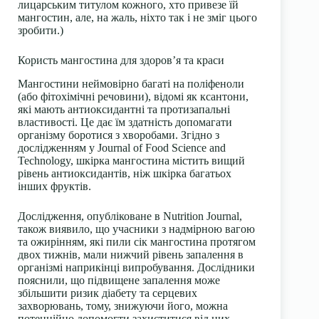
лицарським титулом кожного, хто привезе їй
мангостин, але, на жаль, ніхто так і не зміг цього
зробити.)
Користь мангостина для здоров’я та краси
Мангостини неймовірно багаті на поліфеноли
(або фітохімічні речовини), відомі як ксантони,
які мають антиоксидантні та протизапальні
властивості. Це дає їм здатність допомагати
організму боротися з хворобами. Згідно з
дослідженням у
Journal of Food Science and
Technology
, шкірка мангостина містить вищий
рівень антиоксидантів, ніж шкірка багатьох
інших фруктів.
Дослідження, опубліковане в
Nutrition Journal
,
також виявило, що учасники з надмірною вагою
та ожирінням, які пили сік мангостина протягом
двох тижнів, мали нижчий рівень запалення в
організмі наприкінці випробування. Дослідники
пояснили, що підвищене запалення може
збільшити ризик діабету та серцевих
захворювань, тому, знижуючи його, можна
потенційно допомогти захиститися від цих