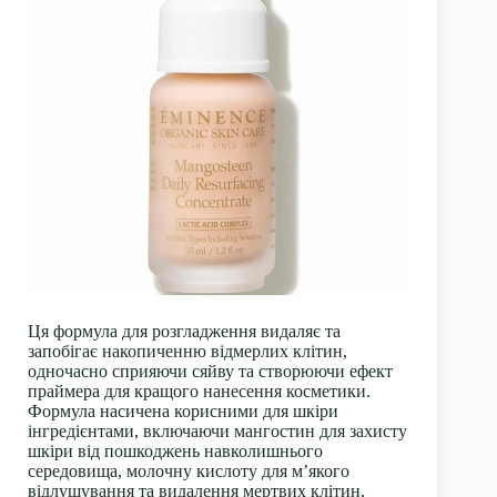
Ця формула для розгладження видаляє та
запобігає накопиченню відмерлих клітин,
одночасно сприяючи сяйву та створюючи ефект
праймера для кращого нанесення косметики.
Формула насичена корисними для шкіри
інгредієнтами, включаючи мангостин для захисту
шкіри від пошкоджень навколишнього
середовища, молочну кислоту для м’якого
відлущування та видалення мертвих клітин,