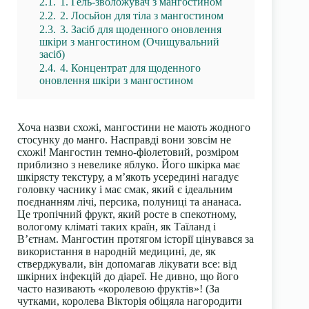
2.1.
1. Гель-зволожувач з мангостином
2.2.
2. Лосьйон для тіла з мангостином
2.3.
3. Засіб для щоденного оновлення
шкіри з мангостином (Очищувальний
засіб)
2.4.
4. Концентрат для щоденного
оновлення шкіри з мангостином
Хоча назви схожі, мангостини не мають жодного
стосунку до манго. Насправді вони зовсім не
схожі! Мангостин темно-фіолетовий, розміром
приблизно з невелике яблуко. Його шкірка має
шкірясту текстуру, а м’якоть усередині нагадує
головку часнику і має смак, який є ідеальним
поєднанням лічі, персика, полуниці та ананаса.
Це тропічний фрукт, який росте в спекотному,
вологому кліматі таких країн, як Таїланд і
В’єтнам. Мангостин протягом історії цінувався за
використання в народній медицині, де, як
стверджували, він допомагав лікувати все: від
шкірних інфекцій до діареї. Не дивно, що його
часто називають «
королевою фруктів
»! (
За
чутками, королева Вікторія обіцяла нагородити