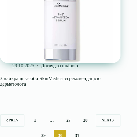
29.10.2025
Догляд за шкірою
3 найкращі засоби SkinMedica за рекомендацією
дерматолога
1
…
27
28
PREV
NEXT
29
30
31