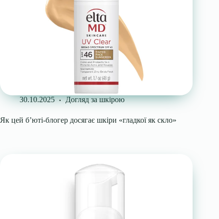
30.10.2025
Догляд за шкірою
Як цей б’юті-блогер досягає шкіри «гладкої як скло»