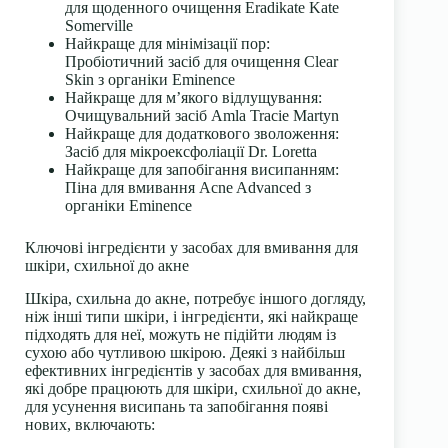
для щоденного очищення Eradikate Kate
Somerville
Найкраще для мінімізації пор:
Пробіотичний засіб для очищення Clear
Skin з органіки Eminence
Найкраще для м’якого відлущування:
Очищувальний засіб Amla Tracie Martyn
Найкраще для додаткового зволоження:
Засіб для мікроексфоліації Dr. Loretta
Найкраще для запобігання висипанням:
Піна для вмивання Acne Advanced з
органіки Eminence
Ключові інгредієнти у засобах для вмивання для
шкіри, схильної до акне
Шкіра, схильна до акне, потребує іншого догляду,
ніж інші типи шкіри, і інгредієнти, які найкраще
підходять для неї, можуть не підійти людям із
сухою або чутливою шкірою. Деякі з найбільш
ефективних інгредієнтів у засобах для вмивання,
які добре працюють для шкіри, схильної до акне,
для усунення висипань та запобігання появі
нових, включають: