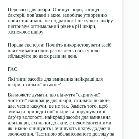
Переваги для шкіри: Очищує пори, знищує
бактерії, пов’язані з акне, запобігає утворенню
нових висипань, не подразнює і не сушить шкіру,
підтримує оптимальний рівень pH шкіри,
заспокоює шкіру
Порада експерта: Почніть використовувати засіб
для вмивання один раз на день і поступово
збільшуйте до двох разів на день
FAQ
Які типи засобів для вмивання найкращі для
шкіри, схильної до акне?
Ви можете думати, що відчуття “скрипучої
чистоти” найкраще для шкіри, схильної до акне,
але, чесно кажучи, це не так. Замість того, щоб
змивати природні олії шкіри та порушувати її
бар’єр вологості, найкращі засоби для вмивання
для шкіри, схильної до акне, є некомедогенними,
які ніжно очищують і очищують шкіру, додаючи
зволоження. Частиною збалансованого догляду за