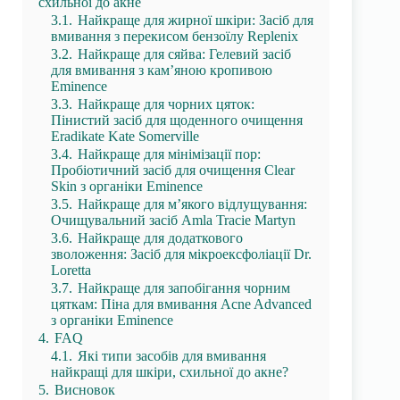
схильної до акне
3.1.
Найкраще для жирної шкіри: Засіб для
вмивання з перекисом бензоїлу Replenix
3.2.
Найкраще для сяйва: Гелевий засіб
для вмивання з кам’яною кропивою
Eminence
3.3.
Найкраще для чорних цяток:
Пінистий засіб для щоденного очищення
Eradikate Kate Somerville
3.4.
Найкраще для мінімізації пор:
Пробіотичний засіб для очищення Clear
Skin з органіки Eminence
3.5.
Найкраще для м’якого відлущування:
Очищувальний засіб Amla Tracie Martyn
3.6.
Найкраще для додаткового
зволоження: Засіб для мікроексфоліації Dr.
Loretta
3.7.
Найкраще для запобігання чорним
цяткам: Піна для вмивання Acne Advanced
з органіки Eminence
4.
FAQ
4.1.
Які типи засобів для вмивання
найкращі для шкіри, схильної до акне?
5.
Висновок