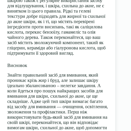
шкірою також є регулярне використання засобу
для відлущування, і шкіра, схильна до акне, не є
винятком із цього правила. Рідкі та гелеві
текстури добре підходять для жирної та схильної
до акне шкіри, як і ті, що містять перевірені
інгредієнти проти висипань, такі як саліцилова
кислота, перекис бензоїлу, гамамеліс та олія
чайного дерева. Також переконайтеся, що ваш
засіб містить зволожуючий компонент, такий як
гліцерин, кераміди або гіалуронова кислота, щоб
підтримувати її здоровий вигляд.
Висновок
Знайти правильний засіб для вмивання, який
проникає крізь жир і бруд, але залишає шкіру
ідеально збалансованою – нелегке завдання. А
коли йдеться про пошук найкращих засобів для
вмивання для шкіри, схильної до акне, це ще
складніше. Адже цей тип шкіри вимагає багато
від засобу для вмивання — очищення, освітлення,
зволоження та профілактики. Перш ніж
використовувати будь-який засіб для вмивання на
своїй шкірі, переконайтеся, що він відповідає
вимогам шкіри, схильної до акне, щоб допомогти