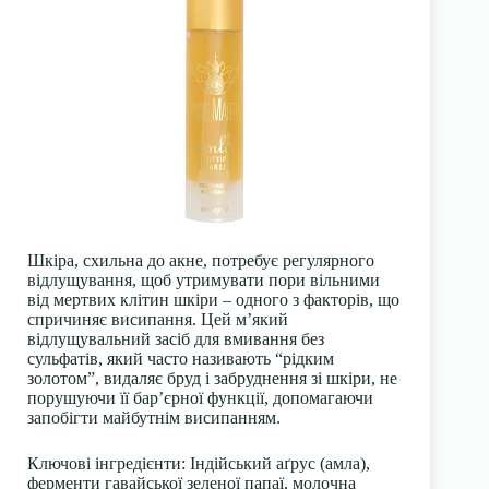
Шкіра, схильна до акне, потребує регулярного
відлущування, щоб утримувати пори вільними
від мертвих клітин шкіри – одного з факторів, що
спричиняє висипання. Цей м’який
відлущувальний засіб для вмивання без
сульфатів, який часто називають “рідким
золотом”, видаляє бруд і забруднення зі шкіри, не
порушуючи її бар’єрної функції, допомагаючи
запобігти майбутнім висипанням.
Ключові інгредієнти: Індійський аґрус (амла),
ферменти гавайської зеленої папаї, молочна