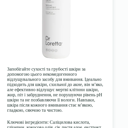
Запобігайте сухості та грубості шкіри за
допомогою цього некомедогенного
відлущувального засобу для вмивання. Ідеально
підходить для шкіри, схильної до акне, він м’яко,
але ефективно відлущує мертві клітини шкіри,
жир, піт і забруднення, не порушуючи рівень pH
шкіри та не позбавляючи її вологи. Навпаки,
шкіра після кожного вмивання стає м’якою,
гладкою, сяючою та чистою.
Ключові інгредієнти: Саліцилова кислота,
гліцерин, кокосова олія, сік листя алое, екстракт