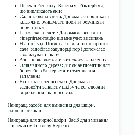
Перекис бензоїлу: Бореться з бактеріями,
що викликають акне
Саліцилова кислота: Допомагає проникати
крізь жир, очищувати пори та розчиняти
чорні цятки
Гліколева кислота: Допомагає освітлити
гіперпігментацію від минулих висипань
Ніацинамід: Поглинає надлишок шкірного
сала, запобігає закупорці пор і допомагає
зволожувати шкіру
Азелаїнова кислота: Заспокоює запалення
Олія чайного дерева: Діє як антисептик для
боротьби з бактеріями та зменшення
запалення
Екстракт зеленого чаю: Допомагає
заспокоїти запалену шкіру та регулювати
вироблення шкірного сала
Найкращі засоби для вмивання для шкіри,
схильної до акне
Найкраще для жирної шкіри: Засіб для вмивання
з перекисом бензоїлу Replenix