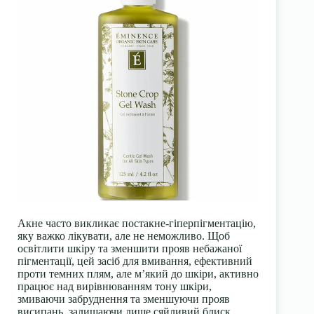
Акне часто викликає постакне-гіперпігментацію,
яку важко лікувати, але не неможливо. Щоб
освітлити шкіру та зменшити прояв небажаної
пігментації, цей засіб для вмивання, ефективний
проти темних плям, але м’який до шкіри, активно
працює над вирівнюванням тону шкіри,
змиваючи забруднення та зменшуючи прояв
висипань, залишаючи лише сяйливий блиск.