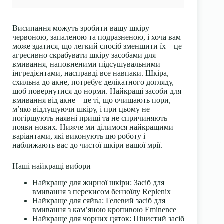
Висипання можуть зробити вашу шкіру
червоною, запаленою та подразненою, і хоча вам
може здатися, що легкий спосіб зменшити їх – це
агресивно скрабувати шкіру засобами для
вмивання, наповненими підсушувальними
інгредієнтами, насправді все навпаки. Шкіра,
схильна до акне, потребує делікатного догляду,
щоб повернутися до норми. Найкращі засоби для
вмивання від акне – це ті, що очищають пори,
м’яко відлущуючи шкіру, і при цьому не
погіршують наявні прищі та не спричиняють
появи нових. Нижче ми ділимося найкращими
варіантами, які виконують цю роботу і
наближають вас до чистої шкіри вашої мрії.
Наші найкращі вибори
Найкраще для жирної шкіри: Засіб для
вмивання з перекисом бензоїлу Replenix
Найкраще для сяйва: Гелевий засіб для
вмивання з кам’яною кропивою Eminence
Найкраще для чорних цяток: Пінистий засіб