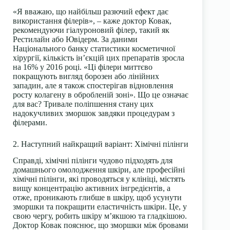
«Я вважаю, що найбільш разючий ефект дає
використання філерів», – каже доктор Ковак,
рекомендуючи гіалуроновий філер, такий як
Рестилайн або Ювідерм. За даними
Національного банку статистики косметичної
хірургії, кількість ін’єкцій цих препаратів зросла
на 16% у 2016 році. «Ці філери миттєво
покращують вигляд борозен або лінійних
западин, але я також спостерігав відновлення
росту колагену в обробленій зоні». Що це означає
для вас? Тривале поліпшення стану цих
надокучливих зморшок завдяки процедурам з
філерами.
2. Наступний найкращий варіант: Хімічні пілінги
Справді, хімічні пілінги чудово підходять для
домашнього омолодження шкіри, але професійні
хімічні пілінги, які проводяться у клініці, містять
вищу концентрацію активних інгредієнтів, а
отже, проникають глибше в шкіру, щоб усунути
зморшки та покращити еластичність шкіри. Це, у
свою чергу, робить шкіру м’якшою та гладкішою.
Доктор Ковак пояснює, що зморшки між бровами