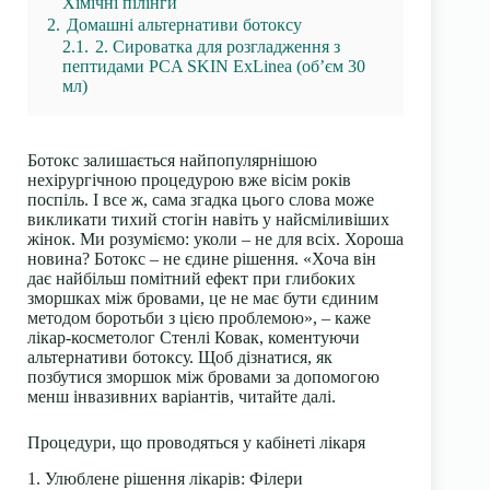
Хімічні пілінги
2.
Домашні альтернативи ботоксу
2.1.
2. Сироватка для розгладження з
пептидами PCA SKIN ExLinea (об’єм 30
мл)
Ботокс залишається найпопулярнішою
нехірургічною процедурою вже вісім років
поспіль. І все ж, сама згадка цього слова може
викликати тихий стогін навіть у найсміливіших
жінок. Ми розуміємо: уколи – не для всіх. Хороша
новина? Ботокс – не єдине рішення. «Хоча він
дає найбільш помітний ефект при глибоких
зморшках між бровами, це не має бути єдиним
методом боротьби з цією проблемою», – каже
лікар-косметолог Стенлі Ковак, коментуючи
альтернативи ботоксу. Щоб дізнатися, як
позбутися зморшок між бровами за допомогою
менш інвазивних варіантів, читайте далі.
Процедури, що проводяться у кабінеті лікаря
1. Улюблене рішення лікарів: Філери