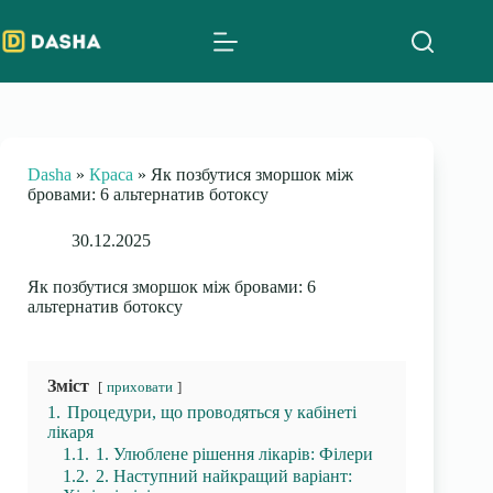
Skip
to
content
Dasha
»
Краса
»
Як позбутися зморшок між
бровами: 6 альтернатив ботоксу
30.12.2025
Як позбутися зморшок між бровами: 6
альтернатив ботоксу
Зміст
приховати
1.
Процедури, що проводяться у кабінеті
лікаря
1.1.
1. Улюблене рішення лікарів: Філери
1.2.
2. Наступний найкращий варіант: