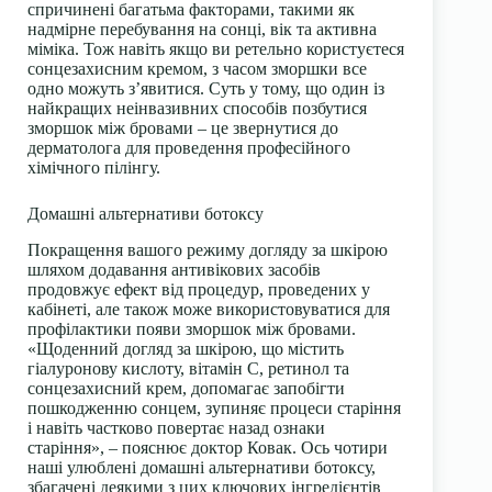
спричинені багатьма факторами, такими як
надмірне перебування на сонці, вік та активна
міміка. Тож навіть якщо ви ретельно користуєтеся
сонцезахисним кремом, з часом зморшки все
одно можуть з’явитися. Суть у тому, що один із
найкращих неінвазивних способів позбутися
зморшок між бровами – це звернутися до
дерматолога для проведення професійного
хімічного пілінгу.
Домашні альтернативи ботоксу
Покращення вашого режиму догляду за шкірою
шляхом додавання антивікових засобів
продовжує ефект від процедур, проведених у
кабінеті, але також може використовуватися для
профілактики появи зморшок між бровами.
«Щоденний догляд за шкірою, що містить
гіалуронову кислоту, вітамін С, ретинол та
сонцезахисний крем, допомагає запобігти
пошкодженню сонцем, зупиняє процеси старіння
і навіть частково повертає назад ознаки
старіння», – пояснює доктор Ковак. Ось чотири
наші улюблені домашні альтернативи ботоксу,
збагачені деякими з цих ключових інгредієнтів