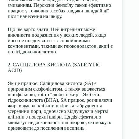
змиванням. Пероксид бензоїлу також ефективно
працює у точкових засобах завдяки швидкій дії
після нанесення на шкіру.
Що ще варто знати:
Цей інгредієнт може
викликати подразнення у деяких людей, якщо
його не поєднувати із заспокійливими
компонентами, такими як глюконолактон, який є
полігідроксикислотою.
2. САЛІЦИЛОВА КИСЛОТА (SALICYLIC
ACID)
Як це працює:
Саліцилова кислота (SA) є
природним ексфоліантом, а також вважається
ліпофільною, тобто “любить жир”. Як бета-
гідроксикислота (BHA), SA працює, розчиняючи
жир, відмерлі клітини шкіри та забруднення
зсередини пори, одночасно відлущуючи мертві
клітини з поверхні шкіри. Ця дія ефективно
мінімізує недосконалості під шкірою, які можуть
призводити до посилення висипань.