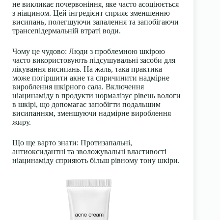
не викликає почервоніння, яке часто асоціюється
з ніацином. Цей інгредієнт сприяє зменшенню
висипань, полегшуючи запалення та запобігаючи
трансепідермальній втраті води.
Чому це чудово:
Люди з проблемною шкірою
часто використовують підсушувальні засоби для
лікування висипань. На жаль, така практика
може погіршити акне та спричинити надмірне
вироблення шкірного сала. Включення
ніацинаміду в продукти нормалізує рівень вологи
в шкірі, що допомагає запобігти подальшим
висипанням, зменшуючи надмірне вироблення
жиру.
Що ще варто знати:
Протизапальні,
антиоксидантні та зволожувальні властивості
ніацинаміду сприяють більш рівному тону шкіри.