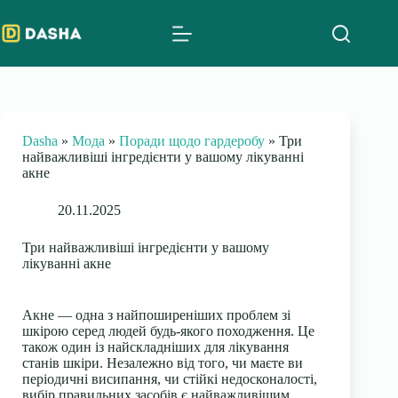
Skip
to
content
Dasha
»
Мода
»
Поради щодо гардеробу
»
Три
найважливіші інгредієнти у вашому лікуванні
акне
20.11.2025
Три найважливіші інгредієнти у вашому
лікуванні акне
Акне — одна з найпоширеніших проблем зі
шкірою серед людей будь-якого походження. Це
також один із найскладніших для лікування
станів шкіри. Незалежно від того, чи маєте ви
періодичні висипання, чи стійкі недосконалості,
вибір правильних засобів є найважливішим