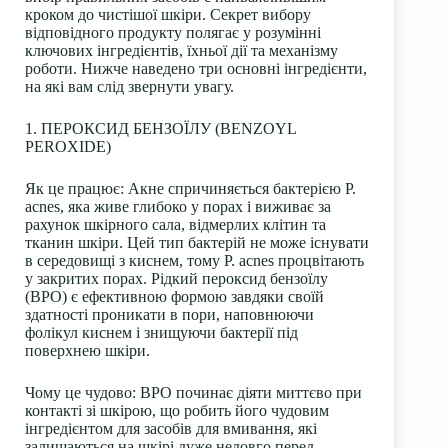
кроком до чистішої шкіри. Секрет вибору
відповідного продукту полягає у розумінні
ключових інгредієнтів, їхньої дії та механізму
роботи. Нижче наведено три основні інгредієнти,
на які вам слід звернути увагу.
1. ПЕРОКСИД БЕНЗОЇЛУ (BENZOYL
PEROXIDE)
Як це працює:
Акне спричиняється бактерією P.
acnes, яка живе глибоко у порах і виживає за
рахунок шкірного сала, відмерлих клітин та
тканин шкіри. Цей тип бактерій не може існувати
в середовищі з киснем, тому P. acnes процвітають
у закритих порах. Рідкий пероксид бензоїлу
(BPO) є ефективною формою завдяки своїй
здатності проникати в пори, наповнюючи
фолікул киснем і знищуючи бактерії під
поверхнею шкіри.
Чому це чудово:
BPO починає діяти миттєво при
контакті зі шкірою, що робить його чудовим
інгредієнтом для засобів для вмивання, які
залишаються на шкірі дуже недовго перед