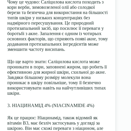
Чому це чудово:
Саліцилова кислота походить з
кори верби, зимовозеленої олії або солодкої
берези та безпечна для використання на більшості
типів шкіри у низьких концентраціях без
надмірного пересушування. Це природний
протизапальний засіб, що посилює її переваги у
боротьбі з акне. Запалення є одним із чотирьох
основних факторів, що сприяють появі акне, тому
додавання протизапальних інгредієнтів може
зменшити частоту висипань.
Що ще варто знати:
Саліцилова кислота може
проникати в пори, заповнені жиром, що робить її
ефективною для жирної шкіри, схильної до акне.
Завдяки більшому розміру молекули вона
проникає в шкіру повільніше, тому її безпечно
використовувати навіть на найчутливіших типах
шкіри.
3. НІАЦИНАМІД 4% (NIACINAMIDE 4%)
Як це працює:
Ніацинамід, також відомий як
вітамін B3, має безліч застосувань у догляді за
шкірою. Він має схожі переваги з ніацином, але