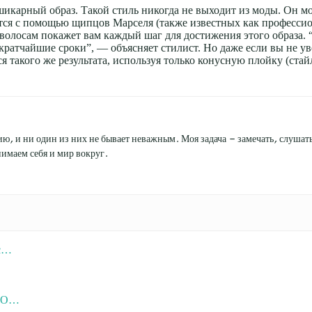
шикарный образ. Такой стиль никогда не выходит из моды. Он м
ется с помощью щипцов Марселя (также известных как профессио
волосам покажет вам каждый шаг для достижения этого образа. 
 кратчайшие сроки”, — объясняет стилист. Но даже если вы не у
ся такого же результата, используя только конусную плойку (ста
ю, и ни один из них не бывает неважным. Моя задача — замечать, слушать 
имаем себя и мир вокруг.
 с…
у О…