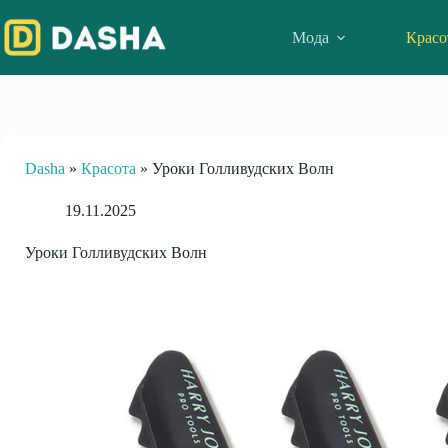
Skip
to
Мода
Красо
content
Dasha
»
Красота
»
Уроки Голливудских Волн
19.11.2025
Уроки Голливудских Волн