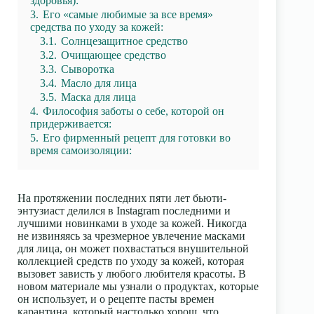
здоровья):
3.
Его «самые любимые за все время»
средства по уходу за кожей:
3.1.
Солнцезащитное средство
3.2.
Очищающее средство
3.3.
Сыворотка
3.4.
Масло для лица
3.5.
Маска для лица
4.
Философия заботы о себе, которой он
придерживается:
5.
Его фирменный рецепт для готовки во
время самоизоляции:
На протяжении последних пяти лет бьюти-
энтузиаст делился в Instagram последними и
лучшими новинками в уходе за кожей. Никогда
не извиняясь за чрезмерное увлечение масками
для лица, он может похвастаться внушительной
коллекцией средств по уходу за кожей, которая
вызовет зависть у любого любителя красоты. В
новом материале мы узнали о продуктах, которые
он использует, и о рецепте пасты времен
карантина, который настолько хорош, что