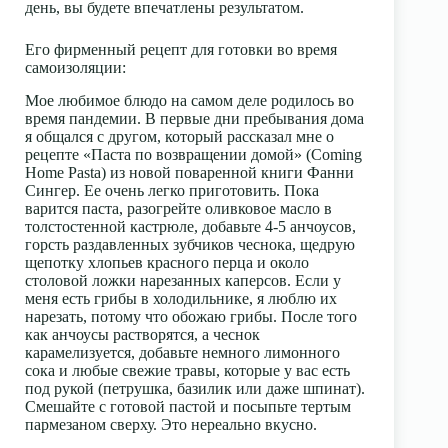
день, вы будете впечатлены результатом.
Его фирменный рецепт для готовки во время
самоизоляции:
Мое любимое блюдо на самом деле родилось во
время пандемии. В первые дни пребывания дома
я общался с другом, который рассказал мне о
рецепте «Паста по возвращении домой» (Coming
Home Pasta) из новой поваренной книги Фанни
Сингер. Ее очень легко приготовить. Пока
варится паста, разогрейте оливковое масло в
толстостенной кастрюле, добавьте 4-5 анчоусов,
горсть раздавленных зубчиков чеснока, щедрую
щепотку хлопьев красного перца и около
столовой ложки нарезанных каперсов. Если у
меня есть грибы в холодильнике, я люблю их
нарезать, потому что обожаю грибы. После того
как анчоусы растворятся, а чеснок
карамелизуется, добавьте немного лимонного
сока и любые свежие травы, которые у вас есть
под рукой (петрушка, базилик или даже шпинат).
Смешайте с готовой пастой и посыпьте тертым
пармезаном сверху. Это нереально вкусно.