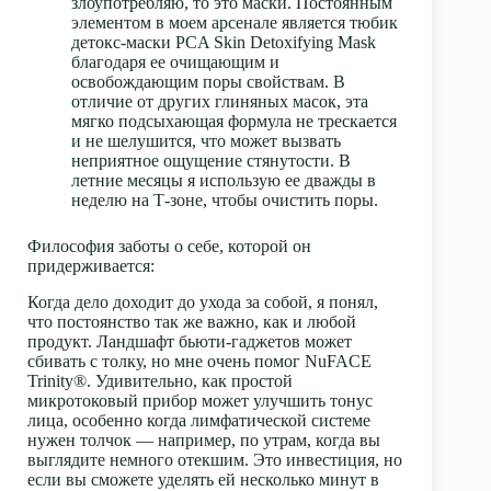
злоупотребляю, то это маски. Постоянным
элементом в моем арсенале является тюбик
детокс-маски PCA Skin Detoxifying Mask
благодаря ее очищающим и
освобождающим поры свойствам. В
отличие от других глиняных масок, эта
мягко подсыхающая формула не трескается
и не шелушится, что может вызвать
неприятное ощущение стянутости. В
летние месяцы я использую ее дважды в
неделю на Т-зоне, чтобы очистить поры.
Философия заботы о себе, которой он
придерживается:
Когда дело доходит до ухода за собой, я понял,
что постоянство так же важно, как и любой
продукт. Ландшафт бьюти-гаджетов может
сбивать с толку, но мне очень помог NuFACE
Trinity®. Удивительно, как простой
микротоковый прибор может улучшить тонус
лица, особенно когда лимфатической системе
нужен толчок — например, по утрам, когда вы
выглядите немного отекшим. Это инвестиция, но
если вы сможете уделять ей несколько минут в