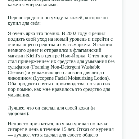
кажется «нереальным».
Первое средство по уходу за кожей, которое он
купил для себя:
Я очень ярко это помню. В 2002 году я решил
поднять свой уход на новый уровень и перейти с
очищающего средства из масс-маркета. Я скопил
немного денег и отправился в флагманский
магазин Kiehl’s в центре Нью-Йорка. С тех пор я
стал приверженцем их средства для умывания без
сульфатов (Foaming Non-Detergent Washable
Cleanser) и увлажняющего лосьона для лица с
ликопином (Lycopene Facial Moisturizing Lotion).
Оба продукта сняты с производства, но я до сих
пор помню, как мне нравилось это средство для
умывания.
Лучшее, что он сделал для своей кожи (и
здоровья):
Непросто признаться, но я выкуривал по пачке
сигарет в день в течение 15 лет. Отказ от курения
— лучшее, что я сделал для своего общего