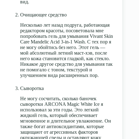
вид.
Очищающее средство
Несколько лет назад подруга, работающая
редактором красоты, посоветовала мне
попробовать гель для умывания Vivant Skin
Care Mandelic Acid 3-in-1 Wash. С тех пор я
не могу обойтись без него. Этот гель —
мой абсолютный летний маст-хэв, после
него кожа становится гладкой, как стекло.
Никакое другое средство для умывания так
не помогало с тоном, текстурой и
улучшением вида расширенных пор.
Сыворотка
Не могу сосчитать, сколько баночек
сыворотки ARCONA Magic White Ice я
использовал за эти годы. Это легкий
жидкий гель, который обеспечивает
мгновенное и длительное увлажнение. Он
также богат антиоксидантами, которые
защищают от агрессивных факторов
окружающей среды и оставляют кожу