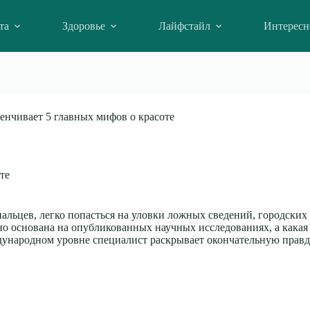
та
Здоровье
Лайфстайл
Интересн
венчивает 5 главных мифов о красоте
те
пальцев, легко попасться на уловки ложных сведений, городских
льно основана на опубликованных научных исследованиях, а кака
ждународном уровне специалист раскрывает окончательную прав