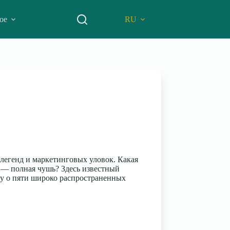
ое
RU
 легенд и маркетинговых уловок. Какая
я — полная чушь? Здесь известный
ду о пяти широко распространенных