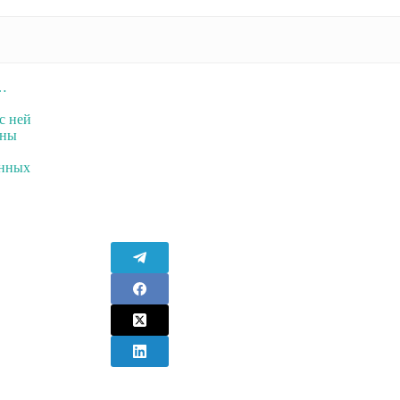
т…
с ней
аны
анных