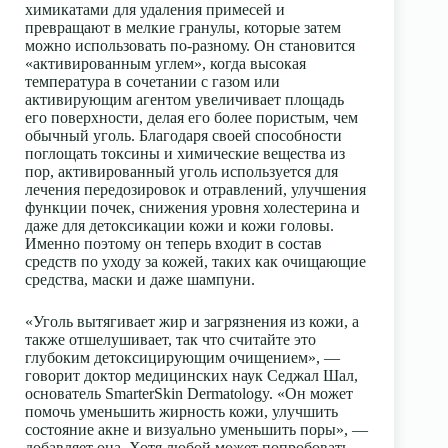
химикатами для удаления примесей и
превращают в мелкие гранулы, которые затем
можно использовать по-разному. Он становится
«активированным углем», когда высокая
температура в сочетании с газом или
активирующим агентом увеличивает площадь
его поверхности, делая его более пористым, чем
обычный уголь. Благодаря своей способности
поглощать токсины и химические вещества из
пор, активированный уголь используется для
лечения передозировок и отравлений, улучшения
функции почек, снижения уровня холестерина и
даже для детоксикации кожи и кожи головы.
Именно поэтому он теперь входит в состав
средств по уходу за кожей, таких как очищающие
средства, маски и даже шампуни.
«Уголь вытягивает жир и загрязнения из кожи, а
также отшелушивает, так что считайте это
глубоким детоксицирующим очищением», —
говорит доктор медицинских наук Седжал Шал,
основатель SmarterSkin Dermatology. «Он может
помочь уменьшить жирность кожи, улучшить
состояние акне и визуально уменьшить поры», —
добавляет она. Хотя любой может попробовать