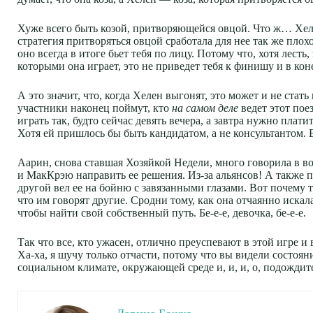
Хуже всего быть козой, притворяющейся овцой. Что ж… Хелен
стратегия притворяться овцой сработала для нее так же плохо
оно всегда в итоге бьет тебя по лицу. Потому что, хотя лест
которыми она играет, это не приведет тебя к финишу и в коне
А это значит, что, когда Хелен выгонят, это может и не стат
участники наконец поймут, кто
на самом деле
ведет этот поез
играть так, будто сейчас девять вечера, а завтра нужно плат
Хотя ей пришлось бы быть кандидатом, а не консультантом. 
Аарин, снова ставшая Хозяйкой Недели, много говорила в вос
и МакКрэю направить ее решения. Из-за альянсов! А также п
другой вел ее на бойню с завязанными глазами. Вот почему т
что им говорят другие. Сродни тому, как она отчаянно иска
чтобы найти свой собственный путь. Бе-е-е, девочка, бе-е-е.
Так что все, кто ужасен, отлично преуспевают в этой игре и 
Ха-ха, я шучу только отчасти, потому что вы видели состо
социальном климате, окружающей среде и, и, и, о, подождите