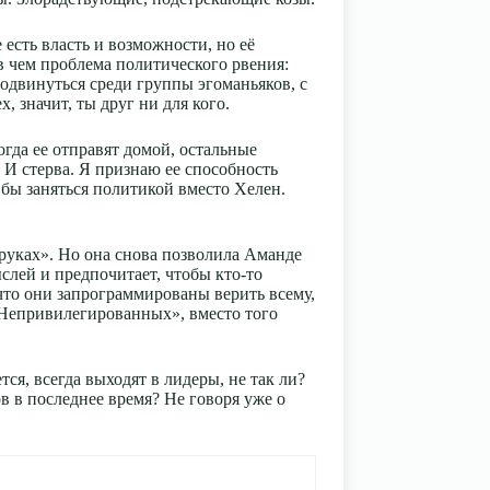
есть власть и возможности, но её
 в чем проблема политического рвения:
продвинуться среди группы эгоманьяков, с
, значит, ты друг ни для кого.
когда ее отправят домой, остальные
. И стерва. Я признаю ее способность
о бы заняться политикой вместо Хелен.
а руках». Но она снова позволила Аманде
слей и предпочитает, чтобы кто-то
 что они запрограммированы верить всему,
 «Непривилегированных», вместо того
тся, всегда выходят в лидеры, не так ли?
в в последнее время? Не говоря уже о