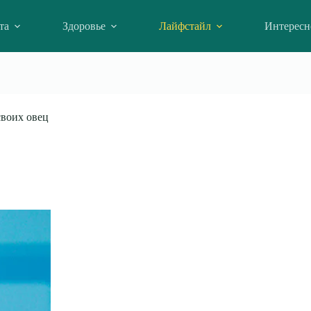
та
Здоровье
Лайфстайл
Интересн
своих овец