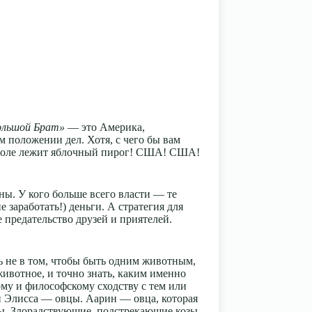
ольшой Брат»
— это Америка,
м положении дел. Хотя, с чего бы вам
м столе лежит яблочный пирог! США! США!
ны. У кого больше всего власти — те
 заработать!) деньги. А стратегия для
 предательство друзей и приятелей.
ль не в том, чтобы быть одним животным,
животное, и точно знать, каким именно
му и философскому сходству с тем или
и Элисса — овцы. Аарин — овца, которая
озы. Злорадствующие, подстрекающие козы.