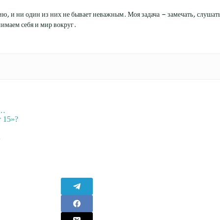
ю, и ни один из них не бывает неважным. Моя задача — замечать, слушать 
имаем себя и мир вокруг.
и…
 15»?
…