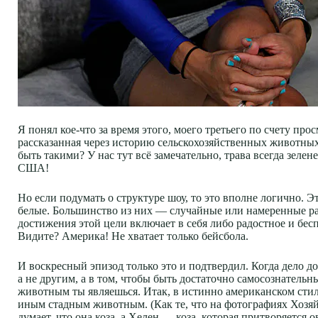
Я понял кое-что за время этого, моего третьего по счету пр
рассказанная через историю сельскохозяйственных животных.
быть такими? У нас тут всё замечательно, трава всегда зел
США!
Но если подумать о структуре шоу, то это вполне логично. 
белые. Большинство из них — случайные или намеренные расис
достижения этой цели включает в себя либо радостное и бес
Видите? Америка! Не хватает только бейсбола.
И воскресный эпизод только это и подтвердил. Когда дело д
а не другим, а в том, чтобы быть достаточно самосознатель
животным ты являешься. Итак, в истинно американском стил
иным стадным животным. (Как те, что на фотографиях Хозяй
думает, что она коза, а Хелен — коза, которая притворяется