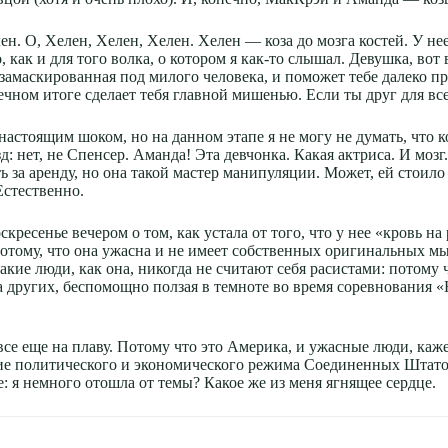
. О, Хелен, Хелен, Хелен. Хелен — коза до мозга костей. У нее 
, как и для того волка, о котором я как-то слышал. Девушка, вот
ь, замаскированная под милого человека, и поможет тебе далеко 
чном итоге сделает тебя главной мишенью. Если ты друг для всех
ь настоящим шоком, но на данном этапе я не могу не думать, что 
д: нет, не Спенсер. Аманда! Эта девчонка. Какая актриса. И мозг
ить за аренду, но она такой мастер манипуляции. Может, ей стоил
Естественно.
кресенье вечером о том, как устала от того, что у нее «кровь н
отому, что она ужасна и не имеет собственных оригинальных мы
акие люди, как она, никогда не считают себя расистами: потому
ла других, беспомощно ползая в темноте во время соревнования
все еще на плаву. Потому что это Америка, и ужасные люди, каже
яние политического и экономического режима Соединенных Штато
: я немного отошла от темы? Какое же из меня ягнящее сердце.