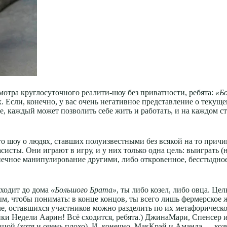
осмотра круглосуточного реалити-шоу без приватности, ребята:
«Б
 Если, конечно, у вас очень негативное представление о текуще
енее, каждый может позволить себе жить и работать, и на каждо
Это шоу о людях, ставших полуизвестными без всякой на то причи
ты. Они играют в игру, и у них только одна цель: выиграть (не
печное манипулирование другими, либо откровенное, бесстыдное
оходит до дома
«Большого Брата»
, ты либо козел, либо овца. Це
ным, чтобы понимать: в конце концов, ты всего лишь фермерское 
е, оставшихся участников можно разделить по их метафорическо
ки Недели Аарин! Всё сходится, ребята.) ДжинаМари, Спенсер 
 овцой (хотя и очень плохо). И, конечно, МакКрэй и Аманда — к