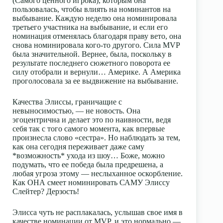
(Самого ценного игрока), которым она
пользовалась, чтобы влиять на номинантов на
выбывание. Каждую неделю она номинировала
третьего участника на выбывание, и если его
номинация отменялась благодаря праву вето, она
снова номинировала кого-то другого. Сила MVP
была значительной. Вернее, была, поскольку в
результате последнего сюжетного поворота ее
силу отобрали и вернули… Америке. А Америка
проголосовала за ее выдвижение на выбывание.
Качества Элиссы, граничащие с
невыносимостью, — не новость. Она
эгоцентрична и делает это по наивности, ведя
себя так с того самого момента, как впервые
произнесла слово «сестра». Но наблюдать за тем,
как она сегодня переживает даже саму
*возможность* ухода из шоу… Боже, можно
подумать, что ее победа была предрешена, а
любая угроза этому — неслыханное оскорбление.
Как ОНА смеет номинировать САМУ Элиссу
Слейтер? Дерзость!
Элисса чуть не расплакалась, услышав свое имя в
качестве номинации от MVP, и это нормально —