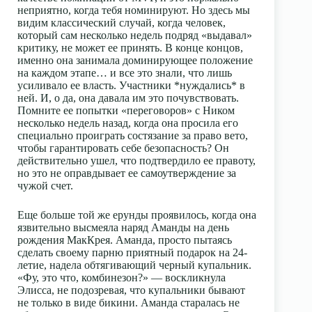
неприятно, когда тебя номинируют. Но здесь мы
видим классический случай, когда человек,
который сам несколько недель подряд «выдавал»
критику, не может ее принять. В конце концов,
именно она занимала доминирующее положение
на каждом этапе… и все это знали, что лишь
усиливало ее власть. Участники *нуждались* в
ней. И, о да, она давала им это почувствовать.
Помните ее попытки «переговоров» с Ником
несколько недель назад, когда она просила его
специально проиграть состязание за право вето,
чтобы гарантировать себе безопасность? Он
действительно ушел, что подтвердило ее правоту,
но это не оправдывает ее самоутверждение за
чужой счет.
Еще больше той же ерунды проявилось, когда она
язвительно высмеяла наряд Аманды на день
рождения МакКрея. Аманда, просто пытаясь
сделать своему парню приятный подарок на 24-
летие, надела обтягивающий черный купальник.
«Фу, это что, комбинезон?» — воскликнула
Элисса, не подозревая, что купальники бывают
не только в виде бикини. Аманда старалась не