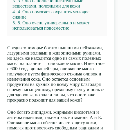
3.
3. Оно наполнено питательными
веществами, полезными для кожи
4.
4. Оно помогает сохранить молодое
сияние
5.
5. Оно очень универсально и может
использоваться повсеместно
Средиземноморье богато пышными пейзажами,
лазурными волнами и живописными руинами,
но здесь же находится одно из самых полезных
масел на планете — оливковое масло. Известное
с 6000 года до нашей эры, оливковое масло
получают путем физического отжима оливок и
извлечения сока. Оно остается основным
продуктом на кухнях по всему миру благодаря
своему насыщенному, ореховому вкусу и пользе
для здоровья, но знали ли вы, что оно также
прекрасно подходит для вашей кожи?
Оно богато липидами, жирными кислотами и
антиоксидантами, такими как витамины А и Е.
Оливковое масло обеспечивает защиту кожи,
помогая противостоять свободным радикалам и