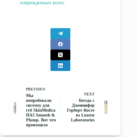
поврежденных волос
PREVIOUS
NEXT
Мы
попробовали
Беседа с
систему для
Дженнифер
губ SkinMedica
Герберт-Косте
HA5 Smooth &
из Luzern
Plump. Вот что
Laboratories
произошло