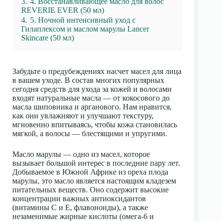
3.
4. Восстанавливающее масло для волос
REVERIE EVER (50 мл)
4.
5. Ночной интенсивный уход с
Гилаплексом и маслом марулы Lancer
Skincare (50 мл)
Забудьте о предубеждениях насчет масел для лица
в вашем уходе. В состав многих популярных
сегодня средств для ухода за кожей и волосами
входят натуральные масла — от кокосового до
масла шиповника и арганового. Нам нравится,
как они увлажняют и улучшают текстуру,
мгновенно впитываясь, чтобы кожа становилась
мягкой, а волосы — блестящими и упругими.
Масло марулы — одно из масел, которое
вызывает большой интерес в последние пару лет.
Добываемое в Южной Африке из ореха плода
марулы, это масло является настоящим кладезем
питательных веществ. Оно содержит высокие
концентрации важных антиоксидантов
(витамины С и Е, флавоноиды), а также
незаменимые жирные кислоты (омега-6 и