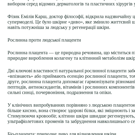
вибором серед відомих дерматологів та пластичних хірургів у
Фізик Емілія Карш, доктор філософії, відкрила надзвичайну ц
супермоделі. Це було шкірне «диво», яке змінило життєвий 
навіть потужніша за людську у регенерації шкіри.
Рослинна проти людської плаценти
Рослинна плацента — це природна речовина, що міститься під
природне вироблення колагену та клітинний метаболізм шкі
Дві ключові властивості натуральної рослинної плаценти за
«впізнають» або приймають есенцію рослинної плаценти, том
друге, рослинна плацента допомагає гармонізувати різноман
пептидів, антиоксидантів, вітамінів і рослинних компонент
сильні синці, почервоніння, подразнення та опіки.
У клінічних випробуваннях порівняно з людською плаценто
більше кисню, вона створює здорові білки, які зміцнюють і 
Стимулюючи кровообіг, клітини шкіри швидше регенерують, 
ультрафіолетових променів та забруднення навколишнього с
Біо-плацента: природне диво для відновлення шкіри