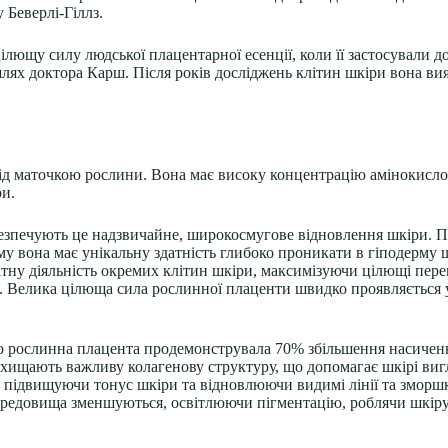
 Беверлі-Гіллз.
ілющу силу людської плацентарної есенції, коли її застосували д
шлях доктора Карш. Після років досліджень клітин шкіри вона в
 маточкою рослини. Вона має високу концентрацію амінокислот, 
ри.
безпечують це надзвичайне, широкосмугове відновлення шкіри. 
у вона має унікальну здатність глибоко проникати в гіподерму
ітну діяльність окремих клітин шкіри, максимізуючи цілющі пере
ів. Велика цілюща сила рослинної плаценти швидко проявляється
ю рослинна плацента продемонструвала 70% збільшення насичен
захищають важливу колагенову структуру, що допомагає шкірі ви
підвищуючи тонус шкіри та відновлюючи видимі лінії та зморш
ередовища зменшуються, освітлюючи пігментацію, роблячи шкіру