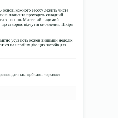
В основі кожного засобу лежить чиста
нтична плацента проходить складний
тати загоєння. Миттєвий видимий
, що створює відчуття оновлення. Шкіра
омітно усувають кожен видимий недолік
ться на негайну дію цих засобів для
розповідати так, щоб слова торкалися