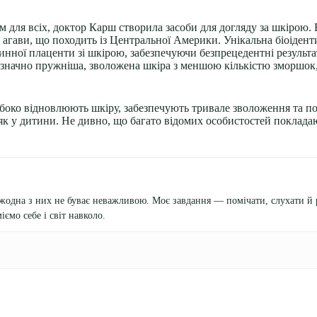
для всіх, доктор Карш створила засоби для догляду за шкірою. 
а агави, що походить із Центральної Америки. Унікальна біоіде
слинної плаценти зі шкірою, забезпечуючи безпрецедентні резуль
 значно пружніша, зволожена шкіра з меншою кількістю зморшок
боко відновлюють шкіру, забезпечують тривале зволоження та п
к у дитини. Не дивно, що багато відомих особистостей покладаю
 жодна з них не буває неважливою. Моє завдання — помічати, слухати й 
іємо себе і світ навколо.