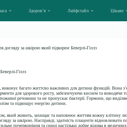
аса
Здоров’я
Лайфстайл
Цікаве
ля догляду за шкірою який підкорює Беверлі-Гіллз
Беверлі-Гіллз
і, виконує багато життєво важливих для дитини функцій. Вона з’
ерменти для здорового росту, забезпечуючи киснем та виводячи 
 поживні речовини та не пропускає бактерії. Гормони, що виді
лізм та підвищує енергію дитини.
м, який живить, захищає та наповнює життям кожну клітину люд
огляду за шкірою. Насправді, здатність плаценти відновлювати п
 сильне почервоніння та синці настільки добре відома в медичних