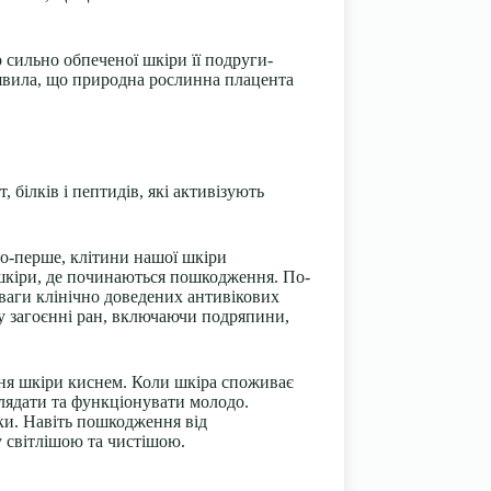
о сильно обпеченої шкіри її подруги-
иявила, що природна рослинна плацента
білків і пептидів, які активізують
По-перше, клітини нашої шкіри
 шкіри, де починаються пошкодження. По-
ваги клінічно доведених антивікових
 у загоєнні ран, включаючи подряпини,
ня шкіри киснем. Коли шкіра споживає
глядати та функціонувати молодо.
ки. Навіть пошкодження від
 світлішою та чистішою.