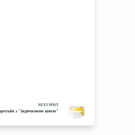
NEXT
POST
боротьби з "індичковою шиєю"