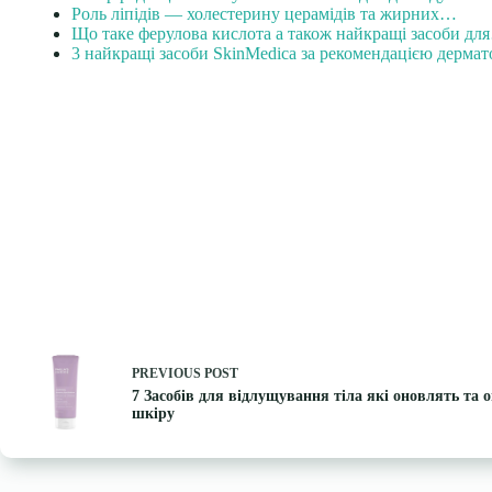
Роль ліпідів — холестерину церамідів та жирних…
Що таке ферулова кислота а також найкращі засоби дл
3 найкращі засоби SkinMedica за рекомендацією дермат
PREVIOUS
POST
7 Засобів для відлущування тіла які оновлять та
шкіру