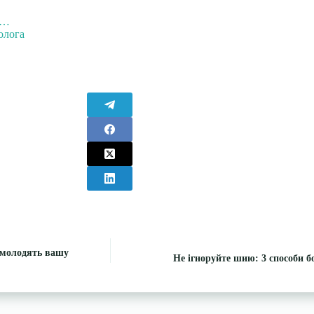
я…
олога
 омолодять вашу
Не ігноруйте шию: 3 способи 