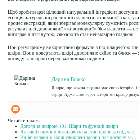
Щоб зробити цей цілющий натуральний інгредієнт доступним 
есенція натуральної рослинної плаценти, отриманої з кактус
процес екстракції, який зберігає молекулярну сумісність ро
результат цієї дивовижної «животворної» біо-плаценти — це
виглядає підтягнутою, сяючою та стає неймовірно гладкою.
При регулярному використанні формули з біо-плацентою гли
шкіри. Вони повертають шкірі дивовижне сяйво та блиск — я
догляду за шкірою перед важливими подіями.
Дарина Божко
Я вірю, що кожна людина має свою історію, і
серця. Адже саме через історії ми краще розум
Читайте також:
Догляд за шкірою 101: Шари та функції шкіри
Як ваші гормони впливають на стан шкіри до під час…
Вибір редакції: Наші улюблені засоби для догляду за…