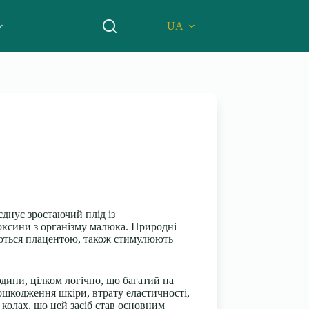
UA
єднує зростаючий плід із
токсини з організму малюка. Природні
ляються плацентою, також стимулюють
ини, цілком логічно, що багатий на
ошкодження шкіри, втрату еластичності,
 колах, що цей засіб став основним