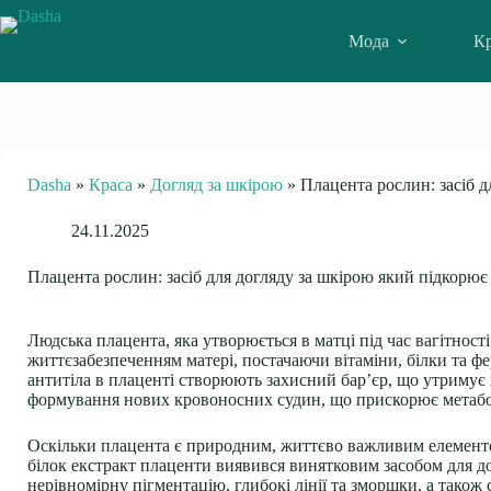
Skip
to
Мода
Кр
content
Dasha
»
Краса
»
Догляд за шкірою
»
Плацента рослин: засіб д
24.11.2025
Плацента рослин: засіб для догляду за шкірою який підкорює 
Людська плацента, яка утворюється в матці під час вагітност
життєзабезпеченням матері, постачаючи вітаміни, білки та ф
антитіла в плаценті створюють захисний бар’єр, що утримує
формування нових кровоносних судин, що прискорює метабо
Оскільки плацента є природним, життєво важливим елементо
білок екстракт плаценти виявився винятковим засобом для д
нерівномірну пігментацію, глибокі лінії та зморшки, а також