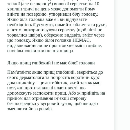
теплої (але не окропу!) вологої серветки на 10
хвилин тричі на день може допомогти йому
вийти на поверхню, утворивши білу головку.
Якщо біла головка вже є і ви відчуваєте
необхідність її усунути, помийте обличчя та руки,
а потім, використовуючи серветку (щоб нігті не
торкалися шкіри), обережно видавіть вміст через
цю головку. Якщо білої головки НЕМАЄ,
видавлювання лише проштовхне вміст глибше,
сповільнюючи зникнення прища.
Якщо прищ глибокий і не має білої головки
Пам’ятайте: якщо прищ глибокий, зверніться до
свого дерматолога та попросіть короткий курс
доксицикліну – це антибіотик, який також має
потужні протизапальні властивості, що
допоможуть заспокоїти прищ. Або ж прийдіть на
прийом для отримання ін’єкції стероїду
безпосередньо у вугровий вузол, щоб швидко
зменшити його розмір.