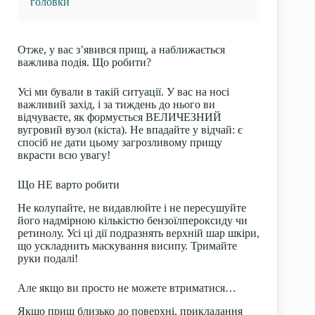
головки
Отже, у вас з’явився прищ, а наближається
важлива подія. Що робити?
Усі ми бували в такій ситуації. У вас на носі
важливий захід, і за тиждень до нього ви
відчуваєте, як формується ВЕЛИЧЕЗНИЙ
вугровий вузол (кіста). Не впадайте у відчай: є
спосіб не дати цьому загрозливому прищу
вкрасти всю увагу!
Що НЕ варто робити
Не колупайте, не видавлюйте і не пересушуйте
його надмірною кількістю бензоїлпероксиду чи
ретинолу. Усі ці дії подразнять верхній шар шкіри,
що ускладнить маскування висипу. Тримайте
руки подалі!
Але якщо ви просто не можете втриматися…
Якщо прищ близько до поверхні, прикладання