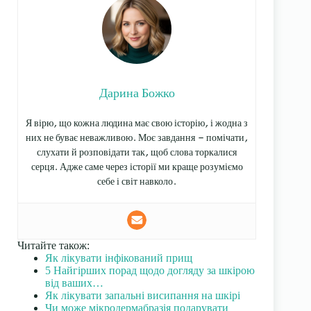
Дарина Божко
Я вірю, що кожна людина має свою історію, і жодна з
них не буває неважливою. Моє завдання — помічати,
слухати й розповідати так, щоб слова торкалися
серця. Адже саме через історії ми краще розуміємо
себе і світ навколо.
Читайте також:
Як лікувати інфікований прищ
5 Найгірших порад щодо догляду за шкірою
від ваших…
Як лікувати запальні висипання на шкірі
Чи може мікродермабразія подарувати