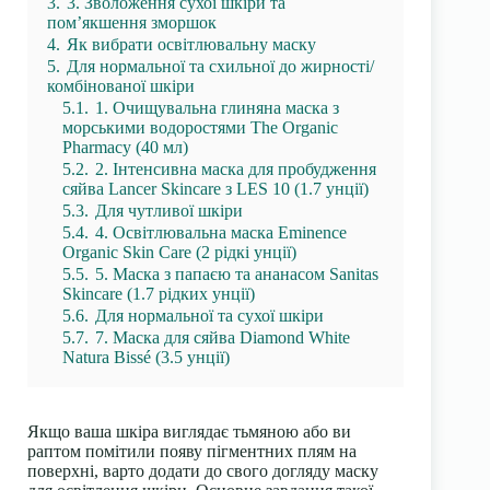
3.
3. Зволоження сухої шкіри та
пом’якшення зморшок
4.
Як вибрати освітлювальну маску
5.
Для нормальної та схильної до жирності/
комбінованої шкіри
5.1.
1. Очищувальна глиняна маска з
морськими водоростями The Organic
Pharmacy (40 мл)
5.2.
2. Інтенсивна маска для пробудження
сяйва Lancer Skincare з LES 10 (1.7 унції)
5.3.
Для чутливої шкіри
5.4.
4. Освітлювальна маска Eminence
Organic Skin Care (2 рідкі унції)
5.5.
5. Маска з папаєю та ананасом Sanitas
Skincare (1.7 рідких унції)
5.6.
Для нормальної та сухої шкіри
5.7.
7. Маска для сяйва Diamond White
Natura Bissé (3.5 унції)
Якщо ваша шкіра виглядає тьмяною або ви
раптом помітили появу пігментних плям на
поверхні, варто додати до свого догляду маску