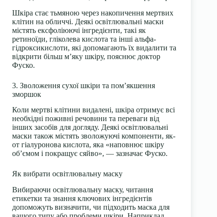
Шкіра стає тьмяною через накопичення мертвих
клітин на обличчі. Деякі освітлювальні маски
містять ексфоліюючі інгредієнти, такі як
ретиноїди, гліколева кислота та інші альфа-
гідроксикислоти, які допомагають їх видалити та
відкрити більш м’яку шкіру, пояснює доктор
Фуско.
3. Зволоження сухої шкіри та пом’якшення
зморшок
Коли мертві клітини видалені, шкіра отримує всі
необхідні поживні речовини та переваги від
інших засобів для догляду. Деякі освітлювальні
маски також містять зволожуючі компоненти, як-
от гіалуронова кислота, яка «наповнює шкіру
об’ємом і покращує сяйво», — зазначає Фуско.
Як вибрати освітлювальну маску
Вибираючи освітлювальну маску, читання
етикетки та знання ключових інгредієнтів
допоможуть визначити, чи підходить маска для
вашого типу або проблеми шкіри. Наприклад,