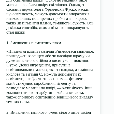
для освітлення шкіри. Основне завдання такої
маски — зробити шкіру світлішою. Однак, за
словами дерматолога Франчески Фуско, маски,
що освітлюють, можуть допомогти впоратися з
низкою інших поширених проблем зі шкірою,
таких як пігментні плями, тьмяність і сухість. Ось
декілька способів, якими ці маски покращують
стан шкіри:
1.
Зменшення пігментних плям
«Пігментні плями зазвичай з’являються внаслідок
пошкодження сонцем або як наслідок шраму чи
дуже запаленого стійкого висипу», — пояснює
Фуско. Деякі інгредієнти, присутні в
освітлювальних масках, як-от солодка, азелаїнова
кислота та вітамін С, можуть допомогти їх
освітлити, інгібуючи тирозиназу — фермент,
який стимулює вироблення пігменту та
розподіляє меланін по шкірі, — каже Фуско. Інші
компоненти, як-от арбутин і койєва кислота,
також сприяють освітленню зовнішнього вигляду
темних плям.
2. Видалення тьмяного, омертвілого шару шкіри