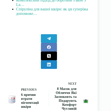
Комплексний підхід до боротьби з акне з
La…
Спіруліна для вашої шкіри: як ця суперїжа
допоможе…
NEXT
8 Масок для
PREVIOUS
Обличчя Які
6 причин
Заспокоять та
втрати
Подарують
пігментації
Комфорт
шкіри
Чутливій