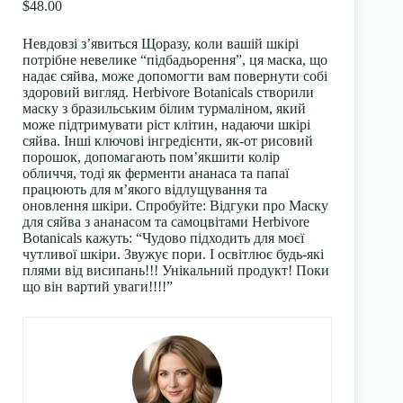
$48.00
Невдовзі з’явиться Щоразу, коли вашій шкірі
потрібне невелике “підбадьорення”, ця маска, що
надає сяйва, може допомогти вам повернути собі
здоровий вигляд. Herbivore Botanicals створили
маску з бразильським білим турмаліном, який
може підтримувати ріст клітин, надаючи шкірі
сяйва. Інші ключові інгредієнти, як-от рисовий
порошок, допомагають пом’якшити колір
обличчя, тоді як ферменти ананаса та папаї
працюють для м’якого відлущування та
оновлення шкіри. Спробуйте: Відгуки про Маску
для сяйва з ананасом та самоцвітами Herbivore
Botanicals кажуть: “Чудово підходить для моєї
чутливої шкіри. Звужує пори. І освітлює будь-які
плями від висипань!!! Унікальний продукт! Поки
що він вартий уваги!!!!”