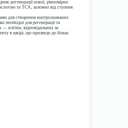
рияє регенерації нової, рівномірно
кислотою та ТСА, залежно від ступеня
ками для створення контрольованих
і необхідні для регенерації та
 — клітин, відповідальних за
нту в шкірі, що призведе до більш