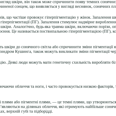
вигляд шкіри, він також може спричинити появу темних сонячни
чиненої сонцем, що виявляється у вигляді веснянок, сонячних пл
ів, що частіше провокує гіперпігментацію у жінок. Запалення ш
 гіперпігментації (ПГ). Запалення стимулює надмірне виробленн
шкіри. Аналогічно, будь-яка травма шкіри, включаючи порізи, опі
гоєння. Це називається поствипальною гіперпігментацією (ПГ), к
ь шкіри до сонячного світла або спричинити зміни пігментації 
о синдром Кушинга, також можуть викликати зміни пігментації че
цію. Деякі люди можуть мати генетичну схильність виробляти б
лючаючи обличчя та ноги, і часто провокується низкою факторів,
ні плями або пігментні плями, — це темні плями, що утворюютьс
’являються на ділянках обличчя, які отримують найбільше сонячн
х, верхній губі та підборідді.