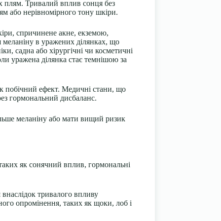
х плям. Тривалий вплив сонця без
ям або нерівномірного тону шкіри.
кіри, спричинене акне, екземою,
я меланіну в уражених ділянках, що
ки, садна або хірургічні чи косметичні
оли уражена ділянка стає темнішою за
як побічний ефект. Медичні стани, що
рез гормональний дисбаланс.
ільше меланіну або мати вищий ризик
 таких як сонячний вплив, гормональні
я внаслідок тривалого впливу
ого опромінення, таких як щоки, лоб і