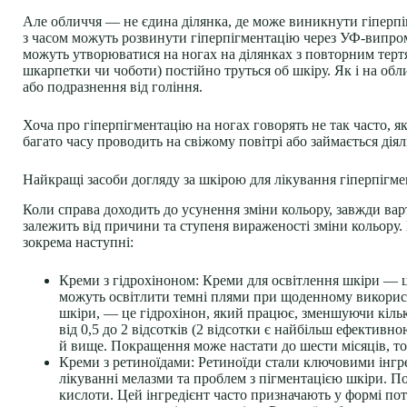
Але обличчя — не єдина ділянка, де може виникнути гіперпіг
з часом можуть розвинути гіперпігментацію через УФ-випром
можуть утворюватися на ногах на ділянках з повторним тертям
шкарпетки чи чоботи) постійно труться об шкіру. Як і на обли
або подразнення від гоління.
Хоча про гіперпігментацію на ногах говорять не так часто, я
багато часу проводить на свіжому повітрі або займається дія
Найкращі засоби догляду за шкірою для лікування гіперпігме
Коли справа доходить до усунення зміни кольору, завжди вар
залежить від причини та ступеня вираженості зміни кольору. 
зокрема наступні:
Креми з гідрохіноном:
Креми для освітлення шкіри — ц
можуть освітлити темні плями при щоденному використан
шкіри, — це гідрохінон, який працює, зменшуючи кількі
від 0,5 до 2 відсотків (2 відсотки є найбільш ефективн
й вище. Покращення може настати до шести місяців, то
Креми з ретиноїдами:
Ретиноїди стали ключовими інгред
лікуванні мелазми та проблем з пігментацією шкіри. По
кислоти. Цей інгредієнт часто призначають у формі потр