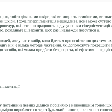
єю, тобто ділянками шкіри, які виглядають темнішими, ви знаєте
ки шкіри. І хоча гіперпігментація нешкідлива, вона може суттєв
а процедур, які активно працюють над усуненням гіперпігментації
, розгляньте ці варіанти, щоб раз і назавжди позбутися її.
дей, але у вас є вибір, коли йдеться про освітлення цих темних 
одну ніч, є кілька методів лікування, які допоможуть покращити
до засобів, які можна придбати без рецепта, ці ефективні інгред
пігментації
у потемнінні певних ділянок порівняно з навколишнім тоном шкір
 надмірно виробляється через будь-який чинник, включно із сон