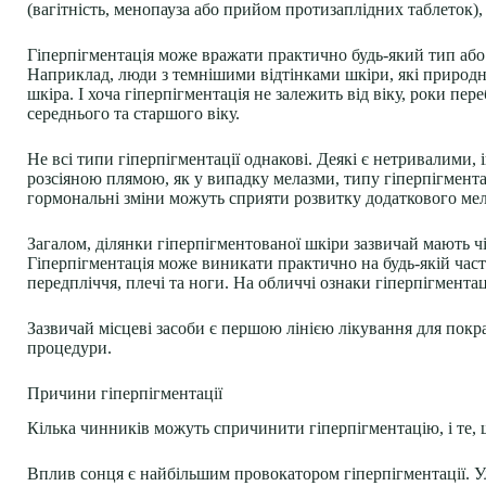
(вагітність, менопауза або прийом протизаплідних таблеток)
Гіперпігментація може вражати практично будь-який тип або
Наприклад, люди з темнішими відтінками шкіри, які природно
шкіра. І хоча гіперпігментація не залежить від віку, роки 
середнього та старшого віку.
Не всі типи гіперпігментації однакові. Деякі є нетривалими, 
розсіяною плямою, як у випадку мелазми, типу гіперпігментаці
гормональні зміни можуть сприяти розвитку додаткового мела
Загалом, ділянки гіперпігментованої шкіри зазвичай мають чі
Гіперпігментація може виникати практично на будь-якій частин
передпліччя, плечі та ноги. На обличчі ознаки гіперпігментаці
Зазвичай місцеві засоби є першою лінією лікування для покр
процедури.
Причини гіперпігментації
Кілька чинників можуть спричинити гіперпігментацію, і те, щ
Вплив сонця є найбільшим провокатором гіперпігментації. У