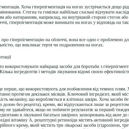
ментація. Хоча гіперпігментація на ногах зустрічається дещо рі
інювання. Стегна та гомілки найбільш схильні відчувати наслідк
 або натиранням, наприклад, на внутрішній стороні стегон або в 
ччі, гіперпігментація може виникати на ногах у відповідь на такі
к про гіперпігментацію на обличчі, вона все одно є проблемою дл
льністю, що викликає тертя чи подразнення на ногах.
нтації
то використовувати найкращі засоби для боротьби з гіперпігмент
Кілька інгредієнтів і методів лікування відомі своєю ефективніст
е перше, що використовують для позбавлення від темних плям. 
ні протягом декількох місяців. Ключовий інгредієнт, який місти
сть меланіну, що виробляється в клітинах шкіри. Хоча засоби бе
ою дозою без рецепта), креми, які відпускаються лише за рецептом
му не здавайтеся, якщо не побачите результатів за перший тижде
ієнтами в лікуванні багатьох шкірних захворювань від акне до п
хідні вітаміну А, рецептурні ретиноїди містять активний інгред
ійного крему, який містить три лікарські засоби (гідрохінон, тр