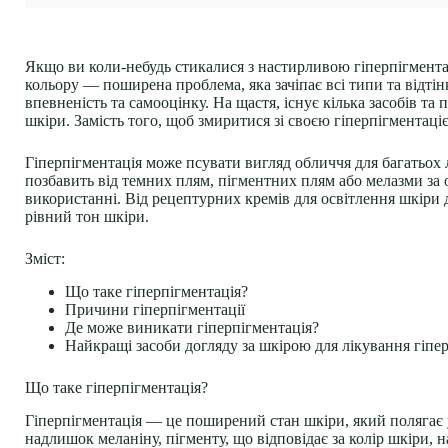
Якщо ви коли-небудь стикалися з настирливою гіперпігментаці
кольору — поширена проблема, яка зачіпає всі типи та відтін
впевненість та самооцінку. На щастя, існує кілька засобів т
шкіри. Замість того, щоб змиритися зі своєю гіперпігментацією
Гіперпігментація
може псувати вигляд обличчя для багатьох лю
позбавить від темних плям, пігментних плям або мелазми за 
використанні. Від рецептурних кремів для освітлення шкіри 
рівний тон шкіри.
Зміст:
Що таке гіперпігментація?
Причини гіперпігментації
Де може виникати гіперпігментація?
Найкращі засоби догляду за шкірою для лікування гіпер
Що таке гіперпігментація?
Гіперпігментація — це поширений стан шкіри, який полягає 
надлишок меланіну, пігменту, що відповідає за колір шкіри,