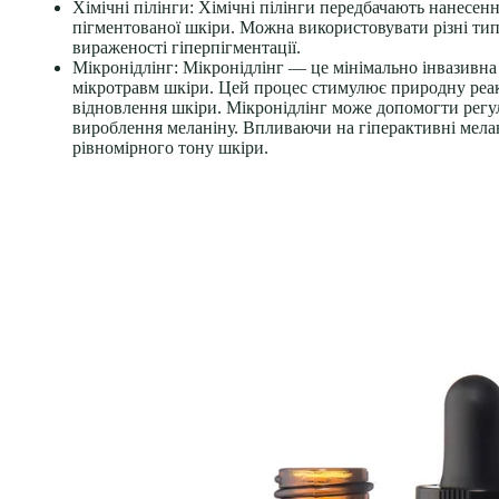
Хімічні пілінги:
Хімічні пілінги передбачають нанесення
пігментованої шкіри. Можна використовувати різні типи
вираженості гіперпігментації.
Мікронідлінг:
Мікронідлінг — це мінімально інвазивна
мікротравм шкіри. Цей процес стимулює природну реакці
відновлення шкіри. Мікронідлінг може допомогти регу
вироблення меланіну. Впливаючи на гіперактивні мела
рівномірного тону шкіри.