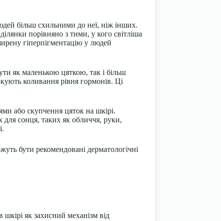
юдей більш схильними до неї, ніж інших.
ілянки порівняно з тими, у кого світліша
оширену гіперпігментацію у людей
бути як маленькою цяткою, так і більш
вокують коливання рівня гормонів. Ці
ями або скупчення цяток на шкірі.
х для сонця, таких як обличчя, руки,
і.
ожуть бути рекомендовані дерматологічні
 шкірі як захисний механізм від