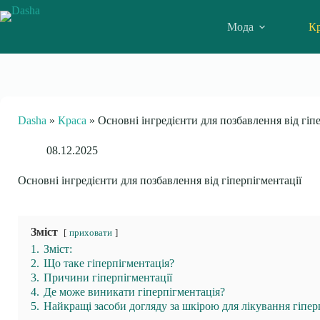
Skip
to
Мода
Кр
content
Dasha
»
Краса
»
Основні інгредієнти для позбавлення від гіп
08.12.2025
Основні інгредієнти для позбавлення від гіперпігментації
Зміст
приховати
1.
Зміст:
2.
Що таке гіперпігментація?
3.
Причини гіперпігментації
4.
Де може виникати гіперпігментація?
5.
Найкращі засоби догляду за шкірою для лікування гіпер