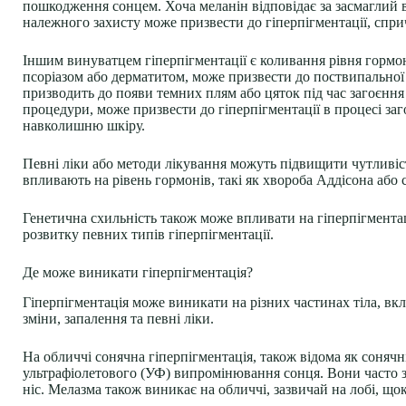
пошкодження сонцем. Хоча меланін відповідає за засмаглий 
належного захисту може призвести до гіперпігментації, спри
Іншим винуватцем гіперпігментації є коливання рівня гормон
псоріазом або дерматитом, може призвести до поствипальної
призводить до появи темних плям або цяток під час загоєння 
процедури, може призвести до гіперпігментації в процесі за
навколишню шкіру.
Певні ліки або методи лікування можуть підвищити чутливіст
впливають на рівень гормонів, такі як хвороба Аддісона аб
Генетична схильність також може впливати на гіперпігмента
розвитку певних типів гіперпігментації.
Де може виникати гіперпігментація?
Гіперпігментація може виникати на різних частинах тіла, вк
зміни, запалення та певні ліки.
На обличчі сонячна гіперпігментація, також відома як соняч
ультрафіолетового (УФ) випромінювання сонця. Вони часто з
ніс. Мелазма також виникає на обличчі, зазвичай на лобі, щока