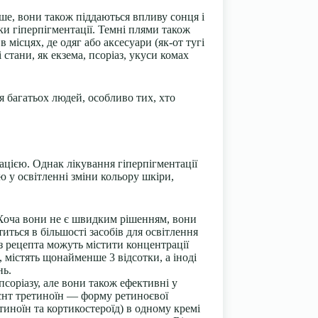
дше, вони також піддаються впливу сонця і
и гіперпігментації. Темні плями також
місцях, де одяг або аксесуари (як-от тугі
 стани, як екзема, псоріаз, укуси комах
я багатьох людей, особливо тих, хто
ацією. Однак лікування гіперпігментації
ю у освітленні зміни кольору шкіри,
Хоча вони не є швидким рішенням, вони
ться в більшості засобів для освітлення
з рецепта можуть містити концентрації
, містять щонайменше 3 відсотки, а іноді
нь.
соріазу, але вони також ефективні у
ієнт третиноїн — форму ретиноєвої
етиноїн та кортикостероїд) в одному кремі