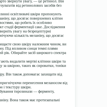
арто звернути увагу, — це ретинол. Він
льтатів від ретинолових засобів без
слинні освітлювачі шкіри пропонують
ланіну, що досягає поверхневих клітин
ивостями, що робить їх особливо
 стадії ферментації саке. Дослідження
верніть увагу на безрецептурні
нічуючи кількість меланіну, що досягає
ахищаєте свою шкіру належним чином, ви
ціну. Під впливом сонця темні плями
й рік. Обирайте засіб широкого спектра
гають видалити мертві клітини шкіри та
у за шкірою, таких як сироватки, тоніки
у. Він також допомагає захищати від
 пригнічуючи перенесення меланосом від
н і текстуру шкіри.
ібування тирозинази — ферменту,
аніну. Вона також має протизапальні