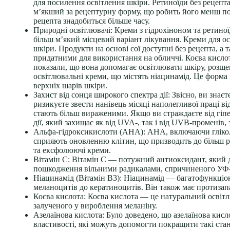
для посилення освітлення шкіри. Ретиноїди без рецепта
м’якший за рецептурну форму, що робить його менш под
рецепта знадобиться більше часу.
Природні освітлювачі:
Креми з гідрохіноном та ретиної
більш м’який місцевий варіант лікування. Креми для о
шкіри. Продукти на основі сої доступні без рецепта, а
придатними для використання на обличчі. Коєва кислот
показали, що вона допомагає освітлювати шкіру, розще
освітлювальні креми, що містять ніацинамід. Це форма в
верхніх шарів шкіри.
Захист від сонця широкого спектра дії:
Звісно, ви знає
ризикуєте звести нанівець місяці наполегливої праці ві
стають більш вираженими. Якщо ви страждаєте від гіпе
дії, який захищає як від UVA-, так і від UVB-променів,
Альфа-гідроксикислоти (АНА):
АНА, включаючи гліколе
сприяють оновленню клітин, що призводить до більш рів
та ексфолюючі креми.
Вітамін С:
Вітамін С — потужний антиоксидант, який д
пошкодження вільними радикалами, спричиненого УФ
Ніацинамід (Вітамін B3):
Ніацинамід — багатофункціона
меланоцитів до кератиноцитів. Він також має протизап
Коєва кислота:
Коєва кислота — це натуральний освітлю
залученого у вироблення меланіну.
Азелаїнова кислота:
Було доведено, що азелаїнова кисл
властивості, які можуть допомогти покращити такі стани