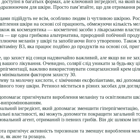
 доступні в багатьох формах, але ключовий інгредієнт, на який в
разнюючим для шкіри. Просто пам’ятайте, що для отримання резу
дами підійдуть не всім, особливо людям із чутливою шкірою. Ро
світлення шкіри на основі сої працюють, обмежуючи кількість ме
 також як космецевтика — косметичні засоби з лікарськими власт
а — ще одна грибкова альтернатива, природний побічний продукт
плюючи меланін у шкірі та запобігаючи його утворенню. Також з
ітаміну B3, яка працює подібно до продуктів на основі сої, приг
те, що захист від сонця надзвичайно важливий, але якщо ви не з
д вашого лікування. Очевидно, солярії слід уникати за будь-яку 
рпігментації, важливо використовувати сонцезахисний крем ціли
 з мінімальним фактором захисту 30.
ву та молочну кислоти, є хімічними ексфоліантами, які допома
ного тону шкіри. Ретинол міститься в різних засобах для догляд
опомагає пригнічувати вироблення меланіну та освітлювати шкір
-випромінюванням.
льний інгредієнт, який допомагає зменшити гіперпігментацію,
альні властивості, які можуть допомогти покращити загальний то
вальний агент, отриманий із певних грибів. Він діє шляхом інг
ота пригнічує активність тирозинази та зменшує вироблення мел
, як акне та розацеа.