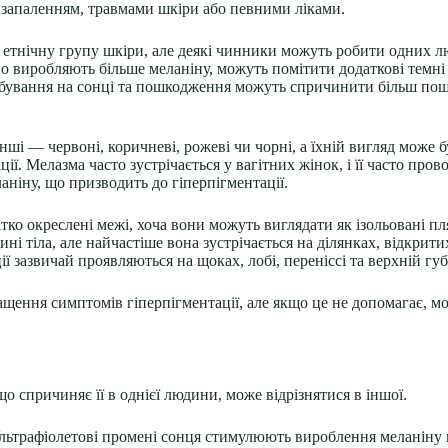
, запаленням, травмами шкіри або певними ліками.
 етнічну групу шкіри, але деякі чинники можуть робити одних л
 виробляють більше меланіну, можуть помітити додаткові темні д
перебування на сонці та пошкодження можуть спричинити більш п
інші — червоні, коричневі, рожеві чи чорні, а їхній вигляд може 
ї. Мелазма часто зустрічається у вагітних жінок, і її часто про
ніну, що призводить до гіперпігментації.
тко окреслені межі, хоча вони можуть виглядати як ізольовані пл
і тіла, але найчастіше вона зустрічається на ділянках, відкрити
ї зазвичай проявляються на щоках, лобі, переніссі та верхній губ
ащення симптомів гіперпігментації, але якщо це не допомагає, м
о спричиняє її в однієї людини, може відрізнятися в іншої.
льтрафіолетові промені сонця стимулюють вироблення меланіну в