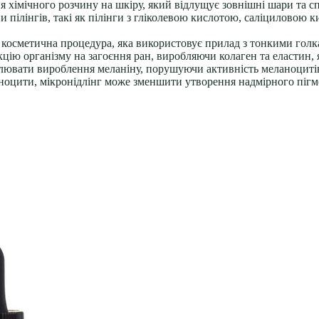
 хімічного розчину на шкіру, який відлущує зовнішні шари та сп
 пілінгів, такі як пілінги з гліколевою кислотою, саліциловою 
 косметична процедура, яка використовує прилад з тонкими гол
ю організму на загоєння ран, виробляючи колаген та еластин, як
лювати вироблення меланіну, порушуючи активність меланоцитів
ноцити, мікронідлінг може зменшити утворення надмірного пігме