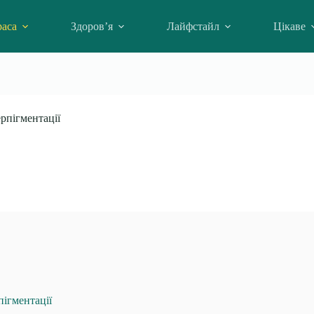
аса
Здоров’я
Лайфстайл
Цікаве
ерпігментації
пігментації