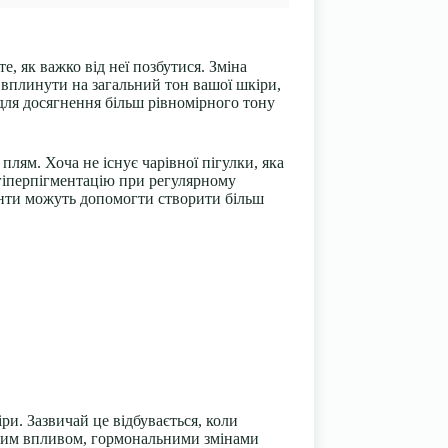
, як важко від неї позбутися. Зміна
о вплинути на загальний тон вашої шкіри,
 для досягнення більш рівномірного тону
плям. Хоча не існує чарівної пігулки, яка
 гіперпігментацію при регулярному
ієнти можуть допомогти створити більш
и. Зазвичай це відбувається, коли
ячним впливом, гормональними змінами