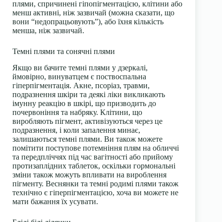
плями, спричинені гіпопігментацією, клітини або
менш активні, ніж зазвичай (можна сказати, що
вони “недопрацьовують”), або їхня кількість
менша, ніж зазвичай.
Темні плями та сонячні плями
Якщо ви бачите темні плями у дзеркалі,
ймовірно, винуватцем є поствоспальна
гіперпігментація. Акне, псоріаз, травми,
подразнення шкіри та деякі ліки викликають
імунну реакцію в шкірі, що призводить до
почервоніння та набряку. Клітини, що
виробляють пігмент, активізуються через це
подразнення, і коли запалення минає,
залишаються темні плями. Ви також можете
помітити поступове потемніння плям на обличчі
та передпліччях під час вагітності або прийому
протизаплідних таблеток, оскільки гормональні
зміни також можуть впливати на вироблення
пігменту. Веснянки та темні родимі плями також
технічно є гіперпігментацією, хоча ви можете не
мати бажання їх усувати.