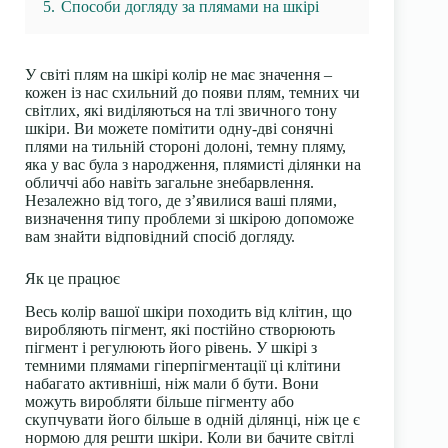
5.
Способи догляду за плямами на шкірі
У світі плям на шкірі колір не має значення –
кожен із нас схильний до появи плям, темних чи
світлих, які виділяються на тлі звичного тону
шкіри. Ви можете помітити одну-дві сонячні
плями на тильній стороні долоні, темну пляму,
яка у вас була з народження, плямисті ділянки на
обличчі або навіть загальне знебарвлення.
Незалежно від того, де з’явилися ваші плями,
визначення типу проблеми зі шкірою допоможе
вам знайти відповідний спосіб догляду.
Як це працює
Весь колір вашої шкіри походить від клітин, що
виробляють пігмент, які постійно створюють
пігмент і регулюють його рівень. У шкірі з
темними плямами гіперпігментації ці клітини
набагато активніші, ніж мали б бути. Вони
можуть виробляти більше пігменту або
скупчувати його більше в одній ділянці, ніж це є
нормою для решти шкіри. Коли ви бачите світлі