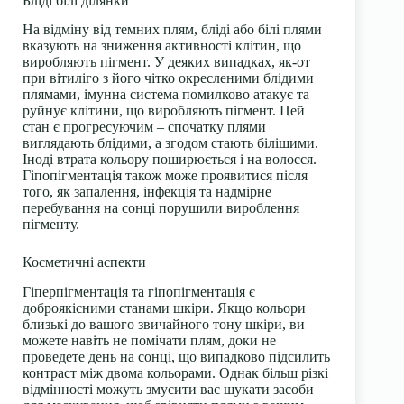
Бліді білі ділянки
На відміну від темних плям, бліді або білі плями
вказують на зниження активності клітин, що
виробляють пігмент. У деяких випадках, як-от
при вітиліго з його чітко окресленими блідими
плямами, імунна система помилково атакує та
руйнує клітини, що виробляють пігмент. Цей
стан є прогресуючим – спочатку плями
виглядають блідими, а згодом стають білішими.
Іноді втрата кольору поширюється і на волосся.
Гіпопігментація також може проявитися після
того, як запалення, інфекція та надмірне
перебування на сонці порушили вироблення
пігменту.
Косметичні аспекти
Гіперпігментація та гіпопігментація є
доброякісними станами шкіри. Якщо кольори
близькі до вашого звичайного тону шкіри, ви
можете навіть не помічати плям, доки не
проведете день на сонці, що випадково підсилить
контраст між двома кольорами. Однак більш різкі
відмінності можуть змусити вас шукати засоби