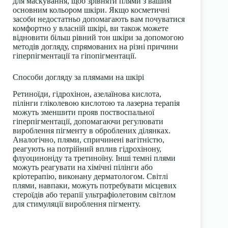
для маскування, щоб зрівняти плями з вашим
основним кольором шкіри. Якщо косметичні
засоби недостатньо допомагають вам почуватися
комфортно у власній шкірі, ви також можете
відновити більш рівний тон шкіри за допомогою
методів догляду, спрямованих на різні причини
гіперпігментації та гіпопігментації.
Способи догляду за плямами на шкірі
Ретиноїди, гідрохінон, азелаїнова кислота,
пілінги гліколевою кислотою та лазерна терапія
можуть зменшити прояв поствоспальної
гіперпігментації, допомагаючи регулювати
вироблення пігменту в оброблених ділянках.
Аналогічно, плями, спричинені вагітністю,
реагують на потрійний вплив гідрохінону,
флуоциноніду та третиноїну. Інші темні плями
можуть реагувати на хімічні пілінги або
кріотерапію, виконану дерматологом. Світлі
плями, навпаки, можуть потребувати місцевих
стероїдів або терапії ультрафіолетовим світлом
для стимуляції вироблення пігменту.