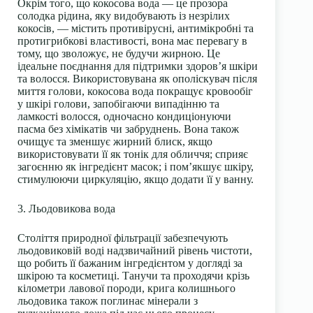
Окрім того, що кокосова вода — це прозора
солодка рідина, яку видобувають із незрілих
кокосів, — містить противірусні, антимікробні та
протигрибкові властивості, вона має перевагу в
тому, що зволожує, не будучи жирною. Це
ідеальне поєднання для підтримки здоров’я шкіри
та волосся. Використовувана як ополіскувач після
миття голови, кокосова вода покращує кровообіг
у шкірі голови, запобігаючи випадінню та
ламкості волосся, одночасно кондиціонуючи
пасма без хімікатів чи забруднень. Вона також
очищує та зменшує жирний блиск, якщо
використовувати її як тонік для обличчя; сприяє
загоєнню як інгредієнт масок; і пом’якшує шкіру,
стимулюючи циркуляцію, якщо додати її у ванну.
3. Льодовикова вода
Століття природної фільтрації забезпечують
льодовиковій воді надзвичайний рівень чистоти,
що робить її бажаним інгредієнтом у догляді за
шкірою та косметиці. Танучи та проходячи крізь
кілометри лавової породи, крига колишнього
льодовика також поглинає мінерали з