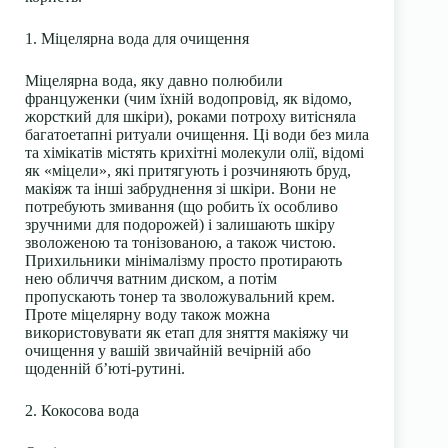
1. Міцелярна вода для очищення
Міцелярна вода, яку давно полюбили
француженки (чим їхній водопровід, як відомо,
жорсткий для шкіри), роками потроху витісняла
багатоетапні ритуали очищення. Ці води без мила
та хімікатів містять крихітні молекули олії, відомі
як «міцели», які притягують і розчиняють бруд,
макіяж та інші забруднення зі шкіри. Вони не
потребують змивання (що робить їх особливо
зручними для подорожей) і залишають шкіру
зволоженою та тонізованою, а також чистою.
Прихильники мінімалізму просто протирають
нею обличчя ватним диском, а потім
пропускають тонер та зволожувальний крем.
Проте міцелярну воду також можна
використовувати як етап для зняття макіяжу чи
очищення у вашій звичайній вечірній або
щоденній б’юті-рутині.
2. Кокосова вода