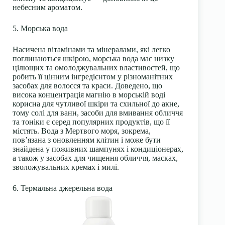
небесним ароматом.
5. Морська вода
Насичена вітамінами та мінералами, які легко
поглинаються шкірою, морська вода має низку
цілющих та омолоджувальних властивостей, що
робить її цінним інгредієнтом у різноманітних
засобах для волосся та краси. Доведено, що
висока концентрація магнію в морській воді
корисна для чутливої шкіри та схильної до акне,
тому солі для ванн, засоби для вмивання обличчя
та тоніки є серед популярних продуктів, що її
містять. Вода з Мертвого моря, зокрема,
пов’язана з оновленням клітин і може бути
знайдена у поживних шампунях і кондиціонерах,
а також у засобах для чищення обличчя, масках,
зволожувальних кремах і милі.
6. Термальна джерельна вода