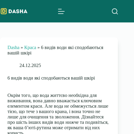
Skip
to
content
Dasha
»
Краса
»
6 видів води які сподобаються
вашій шкірі
24.12.2025
6 видів води які сподобаються вашій шкірі
Окрім того, що вода життєво необхідна для
виживання, вона давно вважається ключовим
елементом краси. Але вода не обмежується лише
тією, що тече з вашого крана, і вона точно не
лише для очищення та зволоження. Дізнайтеся
про шість інших видів води нижче та подивіться,
як ваша б’юті-рутина може отримати від них
користь.