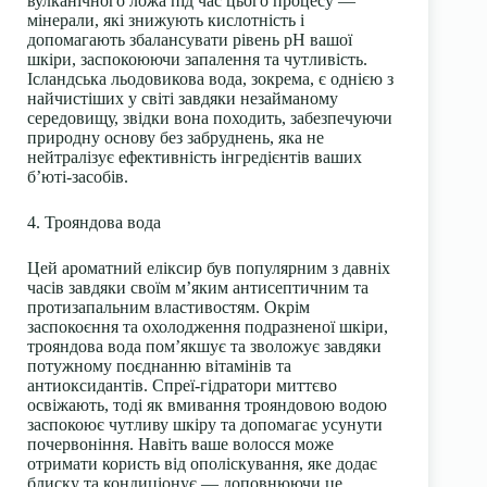
вулканічного ложа під час цього процесу —
мінерали, які знижують кислотність і
допомагають збалансувати рівень pH вашої
шкіри, заспокоюючи запалення та чутливість.
Ісландська льодовикова вода, зокрема, є однією з
найчистіших у світі завдяки незайманому
середовищу, звідки вона походить, забезпечуючи
природну основу без забруднень, яка не
нейтралізує ефективність інгредієнтів ваших
б’юті-засобів.
4. Трояндова вода
Цей ароматний еліксир був популярним з давніх
часів завдяки своїм м’яким антисептичним та
протизапальним властивостям. Окрім
заспокоєння та охолодження подразненої шкіри,
трояндова вода пом’якшує та зволожує завдяки
потужному поєднанню вітамінів та
антиоксидантів. Спреї-гідратори миттєво
освіжають, тоді як вмивання трояндовою водою
заспокоює чутливу шкіру та допомагає усунути
почервоніння. Навіть ваше волосся може
отримати користь від ополіскування, яке додає
блиску та кондиціонує — доповнюючи це