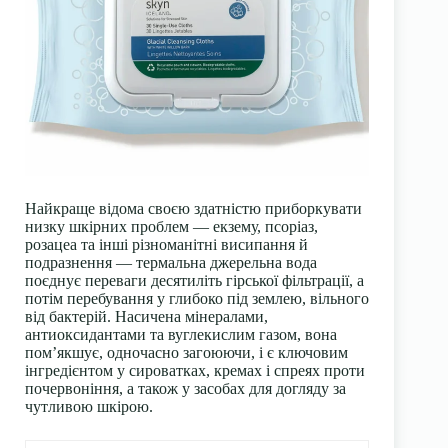
Найкраще відома своєю здатністю приборкувати
низку шкірних проблем — екзему, псоріаз,
розацеа та інші різноманітні висипання й
подразнення — термальна джерельна вода
поєднує переваги десятиліть гірської фільтрації, а
потім перебування у глибоко під землею, вільного
від бактерій. Насичена мінералами,
антиоксидантами та вуглекислим газом, вона
пом’якшує, одночасно загоюючи, і є ключовим
інгредієнтом у сироватках, кремах і спреях проти
почервоніння, а також у засобах для догляду за
чутливою шкірою.