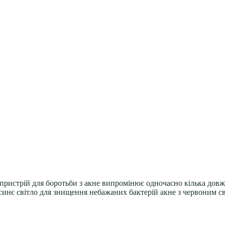
 пристрій для боротьби з акне випромінює одночасно кілька довж
синє світло для знищення небажаних бактерій акне з червоним св