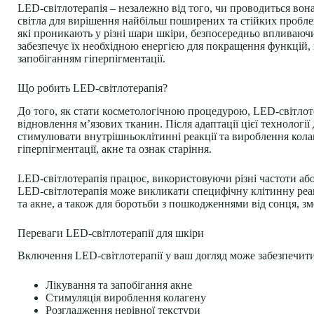
LED-світлотерапія – незалежно від того, чи проводиться вон
світла для вирішення найбільш поширених та стійких пробл
які проникають у різні шари шкіри, безпосередньо впливаюч
забезпечує їх необхідною енергією для покращення функцій,
запобіганням гіперпігментації.
Що робить LED-світлотерапія?
До того, як стати косметологічною процедурою, LED-світло
відновлення м’язових тканин. Після адаптації цієї технологі
стимулювати внутрішньоклітинні реакції та вироблення кола
гіперпігментації, акне та ознак старіння.
LED-світлотерапія працює, використовуючи різні частоти або
LED-світлотерапія може викликати специфічну клітинну реак
та акне, а також для боротьби з пошкодженнями від сонця, з
Переваги LED-світлотерапії для шкіри
Включення LED-світлотерапії у ваш догляд може забезпечити
Лікування та запобігання акне
Стимуляція вироблення колагену
Розгладження нерівної текстури