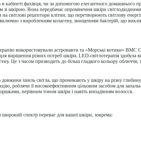
а в кабінеті фахівця, чи за допомогою елегантного домашнього п
ем зі шкірою. Вона передбачає опромінення шкіри світлодіодни
и на світлові рецептори клітин, що перетворюють світлову енерг
 включно з виробленням колагену, знищенням бактерій, що викли
терапію використовували астронавти та «Морські котики» ВМС 
ї для вирішення різних потреб шкіри, LED-світлотерапія здобула в
гену. Це з часом призводить до більш гладкого кольору обличчя,
 довжини хвиль світла, що проникають у шкіру на різну глибину.
цію, роблячи її високоефективним цільовим засобом для запальн
моршками, нерівним тоном шкіри і навіть
випадінням волосся
.
 широкий спектр переваг для вашої шкіри, зокрема: