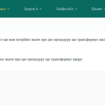
аса
Здоров’я
Лайфстайл
Цікаве
Усе що вам потрібно знати про цю процедуру що трансформує шк
ібно знати про цю процедуру що трансформує шкіру