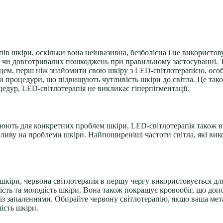
пів шкіри, оскільки вона неінвазивна, безболісна і не використо
ків чи довготривалих пошкоджень при правильному застосуванні
цем, перш ніж знайомити свою шкіру з LED-світлотерапією, особ
 процедури, що підвищують чутливість шкіри до світла. Це тако
цедур, LED-світлотерапія не викликає гіперпігментації.
цюють для конкретних проблем шкіри, LED-світлотерапія також в
ливу на проблеми шкіри. Найпоширеніші частоти світла, які викор
 шкіри,
червона світлотерапія
в першу чергу використовується дл
ість та молодість шкіри. Вона також покращує кровообіг, що до
з запаленнями. Обирайте червону світлотерапію, якщо ваша мета 
лість шкіри.