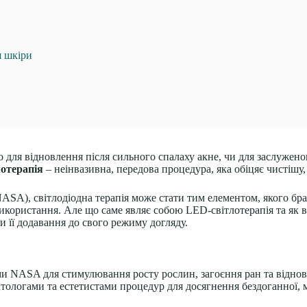
я шкіри
то для відновлення після сильного спалаху акне, чи для заслуже
лотерапія
– неінвазивна, передова процедура, яка обіцяє чистішу,
ASA), світлодіодна терапія може стати тим елементом, якого бр
икористання. Але що саме являє собою LED-світлотерапія та як
и її додавання до свого режиму догляду.
ми NASA для стимулювання росту рослин, загоєння ран та віднов
матологами та естетистами процедур для досягнення бездоганної, 