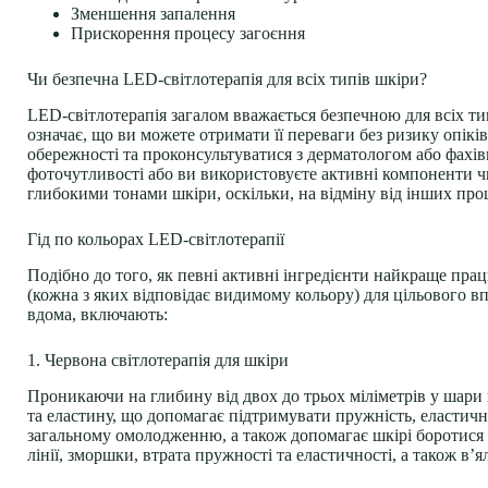
Зменшення запалення
Прискорення процесу загоєння
Чи безпечна LED-світлотерапія для всіх типів шкіри?
LED-світлотерапія загалом вважається безпечною для всіх ти
означає, що ви можете отримати її переваги без ризику опі
обережності та проконсультуватися з дерматологом або фахів
фоточутливості або ви використовуєте активні компоненти чи
глибокими тонами шкіри, оскільки, на відміну від інших про
Гід по кольорах LED-світлотерапії
Подібно до того, як певні активні інгредієнти найкраще пра
(кожна з яких відповідає видимому кольору) для цільового вп
вдома, включають:
1. Червона світлотерапія для шкіри
Проникаючи на глибину від двох до трьох міліметрів у шари
та еластину, що допомагає підтримувати пружність, еластичн
загальному омолодженню, а також допомагає шкірі боротися і
лінії, зморшки, втрата пружності та еластичності, а також в’я