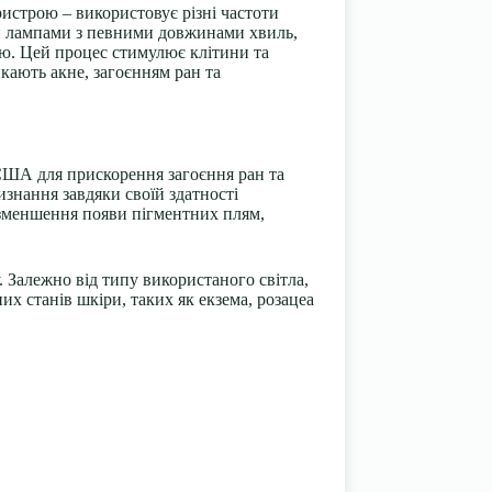
ристрою – використовує різні частоти
ми лампами з певними довжинами хвиль,
ію. Цей процес стимулює клітини та
кають акне, загоєнням ран та
США для прискорення загоєння ран та
изнання завдяки своїй здатності
 зменшення появи пігментних плям,
 Залежно від типу використаного світла,
их станів шкіри, таких як
екзема
,
розацеа