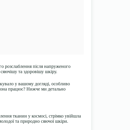
ного розслаблення після напруженого
 сяючішу та здоровішу шкіру.
акувало у вашому догляді, особливо
 вона працює? Нижче ми детально
лення тканин у космосі, стрімко увійшла
молодої та природно сяючої шкіри.