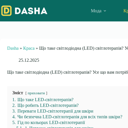
Skip
to
Мода
Кр
content
Dasha
»
Краса
»
Що таке світлодіодна (LED) світлотерапія? 
25.12.2025
Що таке світлодіодна (LED) світлотерапія? Усе що вам потр
Зміст
приховати
1.
Що таке LED-світлотерапія?
2.
Що робить LED-світлотерапія?
3.
Переваги LED-світлотерапії для шкіри
4.
Чи безпечна LED-світлотерапія для всіх типів шкіри?
5.
Гід по кольорах LED-світлотерапії