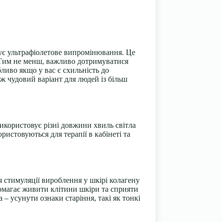
вує ультрафіолетове випромінювання. Це
. Тим не менш, важливо дотримуватися
ливо якщо у вас є схильність до
ж чудовий варіант для людей із більш
икористовує різні довжини хвиль світла
истовуються для терапії в кабінеті та
я стимуляції вироблення у шкірі
колагену
помагає живити клітини шкіри та сприяти
– усунути ознаки старіння, такі як тонкі