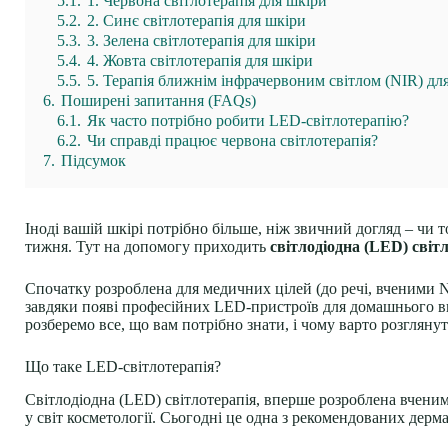
5.1.
1. Червона світлотерапія для шкіри
5.2.
2. Синє світлотерапія для шкіри
5.3.
3. Зелена світлотерапія для шкіри
5.4.
4. Жовта світлотерапія для шкіри
5.5.
5. Терапія ближнім інфрачервоним світлом (NIR) дл
6.
Поширені запитання (FAQs)
6.1.
Як часто потрібно робити LED-світлотерапію?
6.2.
Чи справді працює червона світлотерапія?
7.
Підсумок
Іноді вашій шкірі потрібно більше, ніж звичний догляд – чи 
тижня. Тут на допомогу приходить
світлодіодна (LED) світ
Спочатку розроблена для медичних цілей (до речі, вченими N
завдяки появі професійних LED-пристроїв для домашнього в
розберемо все, що вам потрібно знати, і чому варто розглянут
Що таке LED-світлотерапія?
Світлодіодна (LED) світлотерапія, вперше розроблена вчени
у світ косметології. Сьогодні це одна з рекомендованих дер