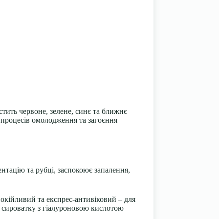
стить червоне, зелене, синє та ближнє
 процесів омолодження та загоєння
нтацію та рубці, заспокоює запалення,
окійливий та експрес-антивіковий – для
и сироватку з гіалуроновою кислотою