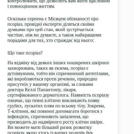
контролювати, що дозволить вам жити щасливим
і повноцінним життям.
Оскільки серпень є Місяцем обізнаності про
псоріаз, провідні експерти діляться своїми
думками про цей стан, який зустрічається
частіше, ніж ви думаєте, а також найкращими
порадами для тих, хто страждає від нього:
Що таке псоріаз?
На відміну від деяких інших поширених шкірних
захворювань, таких як екзема, псоріаз є
аутоімунним, тобто він спричинений антитілами,
які виробляються проти речовин, природно
присутніх у вашому організмі, за словами
доктора Келлі Папантоніу, лікаря,
сертифікованого дерматолога. Наявність псоріазу
означає, що певні клітини викликають появу
грубих, лускатих плям по всьому тілу. Зокрема,
Т-клітини, які повинні допомагати боротися з
інфекцією, спричиняють запалення, що
призводить до надмірного росту клітин шкіри.
Ви можете мати більший ризик розвитку
псоріазу, якщо хтось із ваших родичів був