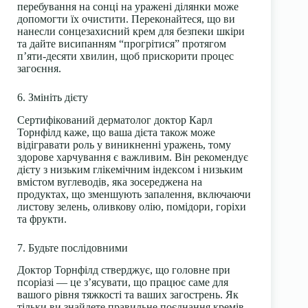
перебування на сонці на уражені ділянки може
допомогти їх очистити. Переконайтеся, що ви
нанесли сонцезахисний крем для безпеки шкіри
та дайте висипанням “прогрітися” протягом
п’яти-десяти хвилин, щоб прискорити процес
загоєння.
6. Змініть дієту
Сертифікований дерматолог доктор Карл
Торнфілд каже, що ваша дієта також може
відігравати роль у виникненні уражень, тому
здорове харчування є важливим. Він рекомендує
дієту з низьким глікемічним індексом і низьким
вмістом вуглеводів, яка зосереджена на
продуктах, що зменшують запалення, включаючи
листову зелень, оливкову олію, помідори, горіхи
та фрукти.
7. Будьте послідовними
Доктор Торнфілд стверджує, що головне при
псоріазі — це з’ясувати, що працює саме для
вашого рівня тяжкості та ваших загострень. Як
тільки ви знайдете правильне поєднання кремів,