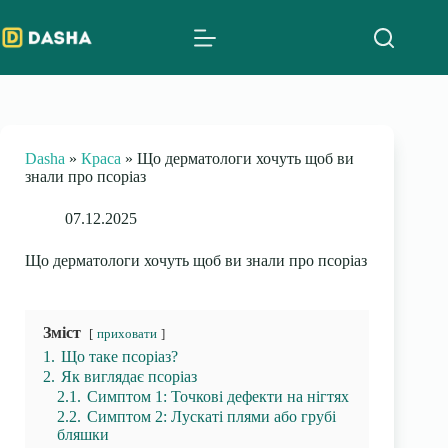
Skip
to
content
Dasha
»
Краса
»
Що дерматологи хочуть щоб ви
знали про псоріаз
07.12.2025
Що дерматологи хочуть щоб ви знали про псоріаз
Зміст
приховати
1.
Що таке псоріаз?
2.
Як виглядає псоріаз
2.1.
Симптом 1: Точкові дефекти на нігтях
2.2.
Симптом 2: Лускаті плями або грубі
бляшки