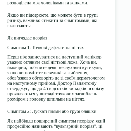
розподілена між чоловіками та жінками.
Якщо ви підозрюєте, що можете бути в групі
ризику, важливо стежити за симптомами, які
включають:
Як виглядає псоріаз
Симптом 1: Точкові дефекти на нігтях
Перш ніж записуватися на наступний манікюр,
уважно огляньте свої нігтьові ложа. Хоча ви,
ймовірно, побачите деякі неслухняні кутикули,
якщо ви помітите невеликі заглиблення,
обов’язково обговоріть це зі своїм дерматологом
на наступному прийомі. Доктор Папантоніу
стверджує, що до 45 відсотків випадків псоріазу
проявляються у вигляді точкових заглиблень
розміром з головку шпильки на нігтях.
Симптом 2: Лускаті плями або грубі бляшки
Як найбільш поширений симптом псоріазу, який
професійно називають “вульгарний псоріаз”, ці