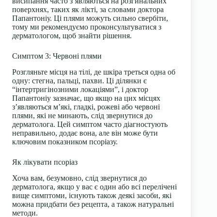
висипання часто з’являються на розгинальних
поверхнях, таких як лікті, за словами доктора
Папантоніу. Ці плями можуть сильно свербіти,
тому ми рекомендуємо проконсультуватися з
дерматологом, щоб знайти рішення.
Симптом 3: Червоні плями
Розгляньте місця на тілі, де шкіра треться одна об
одну: стегна, пальці, пахви. Ці ділянки є
“інтертригінозними локаціями”, і доктор
Папантоніу зазначає, що якщо на цих місцях
з’являються м’які, гладкі, рожеві або червоні
плями, які не минають, слід звернутися до
дерматолога. Цей симптом часто діагностують
неправильно, додає вона, але він може бути
ключовим показником псоріазу.
Як лікувати псоріаз
Хоча вам, безумовно, слід звернутися до
дерматолога, якщо у вас є один або всі перелічені
вище симптоми, існують також деякі засоби, які
можна придбати без рецепта, а також натуральні
методи.