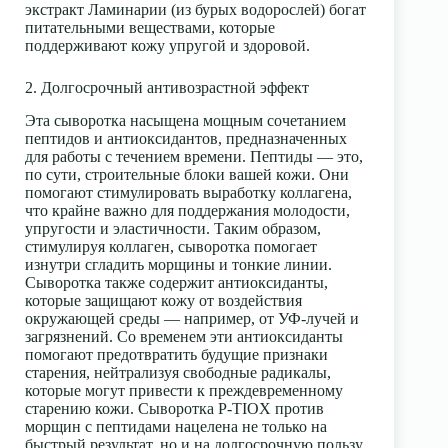
экстракт Ламинарии (из бурых водорослей) богат
питательными веществами, которые
поддерживают кожу упругой и здоровой.
2. Долгосрочный антивозрастной эффект
Эта сыворотка насыщена мощным сочетанием
пептидов и антиоксидантов, предназначенных
для работы с течением времени. Пептиды — это,
по сути, строительные блоки вашей кожи. Они
помогают стимулировать выработку коллагена,
что крайне важно для поддержания молодости,
упругости и эластичности. Таким образом,
стимулируя коллаген, сыворотка помогает
изнутри сгладить морщины и тонкие линии.
Сыворотка также содержит антиоксиданты,
которые защищают кожу от воздействия
окружающей среды — например, от УФ-лучей и
загрязнений. Со временем эти антиоксиданты
помогают предотвратить будущие признаки
старения, нейтрализуя свободные радикалы,
которые могут привести к преждевременному
старению кожи. Сыворотка P-TIOX против
морщин с пептидами нацелена не только на
быстрый результат, но и на долгосрочную пользу