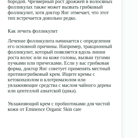
бородой. Чрезмерный рост дрожжей в волосяных
фолликулах также может вызвать грибковый
фолликулит, хотя доктор Янг отмечает, что этот
тип встречается довольно редко.
Как лечить фолликулит
Лечение фолликулита начинается с определения
его основной причины. Например, тракционный
фолликулит, который появляется вдоль линии
роста волос или на коже головы, вызван тугими
пучками или прическами. Если у вас грибковая
форма, доктор Янг советует применять местный
противогрибковый крем. Ищите кремы с
кетоконазолом и клотримазолом или
увлажняющие средства с маслом чайного дерева
или центеллой азиатской (цика).
Увлажняющий крем с пробиотиками для чистой
кожи от Eminence Organic Skin care