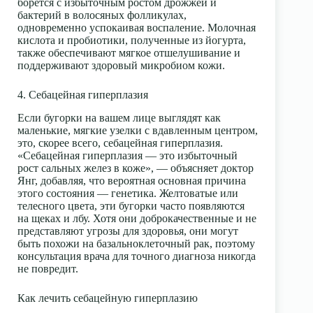
борется с избыточным ростом дрожжей и
бактерий в волосяных фолликулах,
одновременно успокаивая воспаление.
Молочная
кислота
и пробиотики, полученные из йогурта,
также обеспечивают мягкое отшелушивание и
поддерживают здоровый микробиом кожи.
4. Себацейная гиперплазия
Если бугорки на вашем лице выглядят как
маленькие, мягкие узелки с вдавленным центром,
это, скорее всего, себацейная гиперплазия.
«Себацейная гиперплазия — это избыточный
рост сальных желез в коже», — объясняет доктор
Янг, добавляя, что вероятная основная причина
этого состояния — генетика. Желтоватые или
телесного цвета, эти бугорки часто появляются
на щеках и лбу. Хотя они доброкачественные и не
представляют угрозы для здоровья, они могут
быть похожи на базальноклеточный рак, поэтому
консультация врача для точного диагноза никогда
не повредит.
Как лечить себацейную гиперплазию