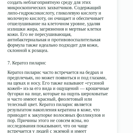
создать неблагоприятную среду для этих
микроскопических захватчиков. Содержащий
липо-гидроксикислоту, гликолевую кислоту и
молочную кислоту, он очищает и обеспечивает
отшелушивание на клеточном уровне, удаляя
излишки жира, загрязнения и мертвые клетки
кожи. Его не пересушивающая,
антибактериальная и противовоспалительная
формула также идеально подходит для кожи,
склонной к розацеа.
7. Кератоз пиларис
Кератоз пиларис часто встречается на бедрах и
предплечьях, но может появиться и под глазами,
на щеках и носу. Его также называют «гусиной
кожей» из-за его вида и ощущений — крошечные
бугорки на лице, которые на ощупь шероховатые
и часто имеют красный, фиолетовый или
телесный цвет. Кератоз пиларис является
результатом накопления кератина в коже, что
приводит к закупорке волосяных фолликулов и
пор. Причины этого не совсем ясны, но
исследования показывают, что он чаще
встречается у людей с экземой и имеет