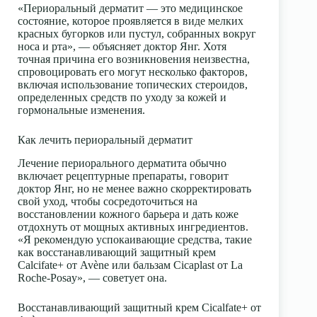
«Периоральный дерматит — это медицинское
состояние, которое проявляется в виде мелких
красных бугорков или пустул, собранных вокруг
носа и рта», — объясняет доктор Янг. Хотя
точная причина его возникновения неизвестна,
спровоцировать его могут несколько факторов,
включая использование топических стероидов,
определенных средств по уходу за кожей и
гормональные изменения.
Как лечить периоральный дерматит
Лечение периорального дерматита обычно
включает рецептурные препараты, говорит
доктор Янг, но не менее важно скорректировать
свой уход, чтобы сосредоточиться на
восстановлении кожного барьера и дать коже
отдохнуть от мощных активных ингредиентов.
«Я рекомендую успокаивающие средства, такие
как
восстанавливающий защитный крем
Calcifate+ от Avène
или
бальзам Cicaplast от La
Roche-Posay», — советует она.
Восстанавливающий защитный крем Cica
lfate+ от