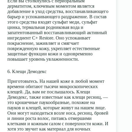
Если вы столкнулись с периоральным
дерматитом, ключевым моментом является
добавление в уход средства, восстанавливающего
барьер и успокаивающего раздражение. В состав
этого средства входят сульфат меди, сульфат
цинка, термальная родниковая вода и
запатентованный восстанавливающий активный
ингредиент C+ Restore. Оно успокаивает
покраснение
, заживляет и смягчает
поврежденную кожу, укрепляет естественные
защитные функции кожи и одновременно
повышает уровень увлажненности.
6. Клещи Демодекс
Приготовьтесь. На нашей коже в любой момент
времени обитают тысячи микроскопических
клещей. Да, вам не послышалось. Клещи
Демодекс, также известные как клещи ресниц, —
это крошечные паукообразные, похожие на
пауков и клещей, которые живут на нашем лице.
Они могут находиться возле носа, ресниц, бровей
и линии роста волос, питаясь отмершими
клетками и кожным салом с поверхности кожи. И
хотя это звучит как материал для ночных