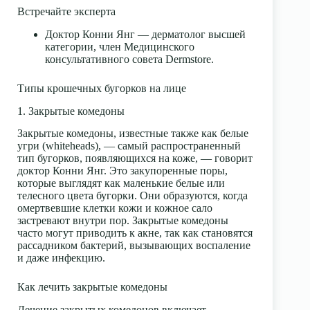
Встречайте эксперта
Доктор Конни Янг — дерматолог высшей
категории, член Медицинского
консультативного совета Dermstore.
Типы крошечных бугорков на лице
1. Закрытые комедоны
Закрытые комедоны, известные также как
белые
угри (whiteheads)
, — самый распространенный
тип бугорков, появляющихся на коже, — говорит
доктор Конни Янг. Это
закупоренные поры
,
которые выглядят как маленькие белые или
телесного цвета бугорки. Они образуются, когда
омертвевшие клетки кожи и кожное сало
застревают внутри пор. Закрытые комедоны
часто могут приводить к акне, так как становятся
рассадником бактерий, вызывающих воспаление
и даже инфекцию.
Как лечить закрытые комедоны
Лечение закрытых комедонов включает