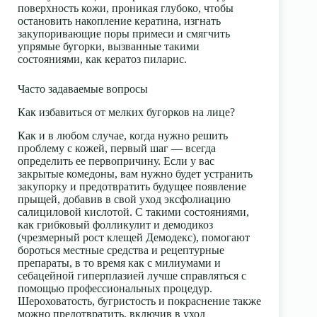
поверхность кожи, проникая глубоко, чтобы
остановить накопление кератина, изгнать
закупоривающие поры примеси и смягчить
упрямые бугорки, вызванные такими
состояниями, как кератоз пиларис.
Часто задаваемые вопросы
Как избавиться от мелких бугорков на лице?
Как и в любом случае, когда нужно решить
проблему с кожей, первый шаг — всегда
определить ее первопричину. Если у вас
закрытые комедоны, вам нужно будет устранить
закупорку и предотвратить будущее появление
прыщей, добавив в свой уход эксфолиацию
салициловой кислотой. С такими состояниями,
как грибковый фолликулит и демодикоз
(чрезмерный рост клещей Демодекс), помогают
бороться местные средства и рецептурные
препараты, в то время как с милиумами и
себацейной гиперплазией лучше справляться с
помощью профессиональных процедур.
Шероховатость, бугристость и покраснение также
можно предотвратить, включив в уход