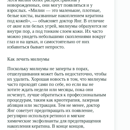
новорожденных, они могут появляться и у
взрослых. «Милии — это маленькие, плотные,
белые кисты, вызванные накоплением кератина
под кожей», — объясняет доктор Янг. В отличие
от акне или белых угрей, милиумы образуются не
внутри пор, а под тонким слоем кожи. Их часто
можно увидеть небольшими скоплениями вокруг
глаз и на щеках, и самостоятельно от них
избавиться бывает непросто.
Как лечить милиумы
Поскольку милиумы не заперты в порах,
отшелушивания
может быть недостаточно, чтобы
их удалить. Хорошая новость в том, что милиумы
часто проходят сами по себе, но если вы не
хотите ждать недели или месяцы, пока они
исчезнут, лучше обратиться к профессиональным
процедурам, таким как криотерапия, лазерная
абляция или экстракция. Тем не менее, доктор
Янг советует предотвращать их появление,
регулярно используя ретинол и мягкие
химические эксфолианты для предотвращения
накопления кератина. В конце концов,