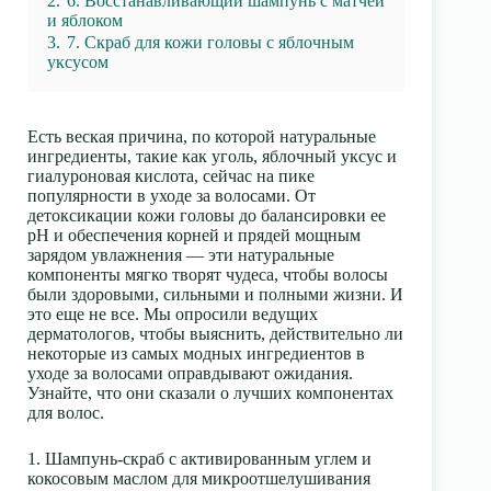
2.
6. Восстанавливающий шампунь с матчей
и яблоком
3.
7. Скраб для кожи головы с яблочным
уксусом
Есть веская причина, по которой натуральные
ингредиенты, такие как уголь, яблочный уксус и
гиалуроновая кислота, сейчас на пике
популярности в уходе за волосами. От
детоксикации кожи головы до балансировки ее
pH и обеспечения корней и прядей мощным
зарядом увлажнения — эти натуральные
компоненты мягко творят чудеса, чтобы волосы
были здоровыми, сильными и полными жизни. И
это еще не все. Мы опросили ведущих
дерматологов, чтобы выяснить, действительно ли
некоторые из самых модных ингредиентов в
уходе за волосами оправдывают ожидания.
Узнайте, что они сказали о лучших компонентах
для волос.
1. Шампунь-скраб с активированным углем и
кокосовым маслом для микроотшелушивания