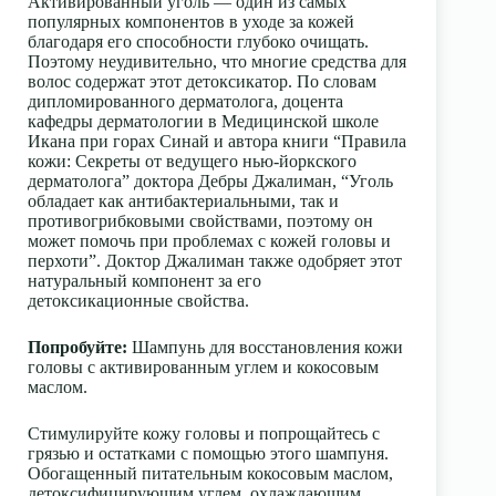
Активированный уголь — один из самых
популярных компонентов в уходе за кожей
благодаря его способности глубоко очищать.
Поэтому неудивительно, что многие средства для
волос содержат этот детоксикатор. По словам
дипломированного дерматолога, доцента
кафедры дерматологии в Медицинской школе
Икана при горах Синай и автора книги “Правила
кожи: Секреты от ведущего нью-йоркского
дерматолога” доктора Дебры Джалиман, “Уголь
обладает как антибактериальными, так и
противогрибковыми свойствами, поэтому он
может помочь при проблемах с кожей головы и
перхоти”. Доктор Джалиман также одобряет этот
натуральный компонент за его
детоксикационные свойства.
Попробуйте:
Шампунь для восстановления кожи
головы с активированным углем и кокосовым
маслом.
Стимулируйте кожу головы и попрощайтесь с
грязью и остатками с помощью этого шампуня.
Обогащенный питательным кокосовым маслом,
детоксифицирующим углем, охлаждающим