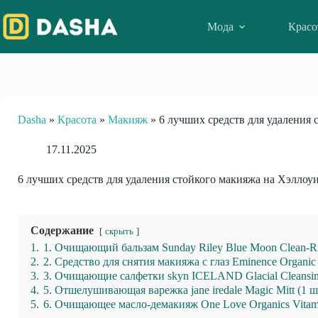
Skip
to
Мода
Красо
content
Dasha
»
Красота
»
Макияж
»
6 лучших средств для удаления
17.11.2025
6 лучших средств для удаления стойкого макияжа на Хэллоу
Содержание
скрыть
1.
1. Очищающий бальзам Sunday Riley Blue Moon Clean-Rin
2.
2. Средство для снятия макияжа с глаз Eminence Organic
3.
3. Очищающие салфетки skyn ICELAND Glacial Cleansing
4.
5. Отшелушивающая варежка jane iredale Magic Mitt (1 ш
5.
6. Очищающее масло-демакияж One Love Organics Vitami