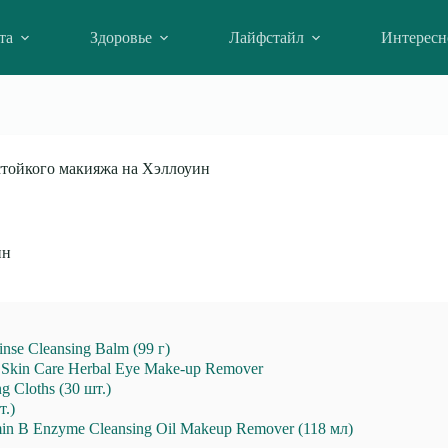
та
Здоровье
Лайфстайл
Интересн
 стойкого макияжа на Хэллоуин
ин
se Cleansing Balm (99 г)
 Skin Care Herbal Eye Make-up Remover
 Cloths (30 шт.)
т.)
n B Enzyme Cleansing Oil Makeup Remover (118 мл)