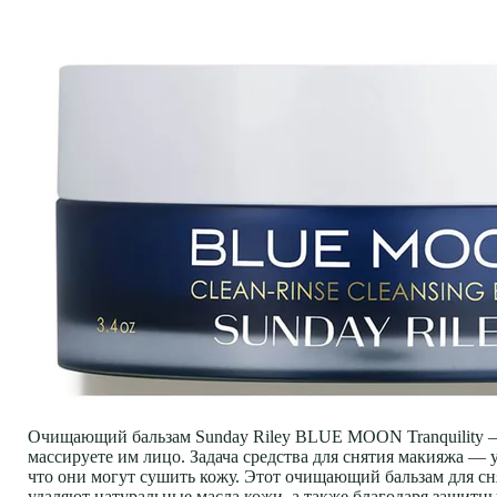
Очищающий бальзам Sunday Riley BLUE MOON Tranquility — э
массируете им лицо. Задача средства для снятия макияжа — у
что они могут сушить кожу. Этот очищающий бальзам для сн
удаляют натуральные масла кожи, а также благодаря защит