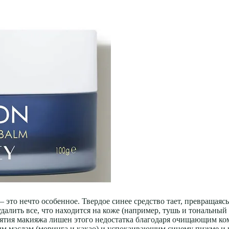
то нечто особенное. Твердое синее средство тает, превращаясь
далить все, что находится на коже (например, тушь и тональный к
ятия макияжа лишен этого недостатка благодаря очищающим ком
ным маслам (моринга и какао) и успокаивающим синему пижме и