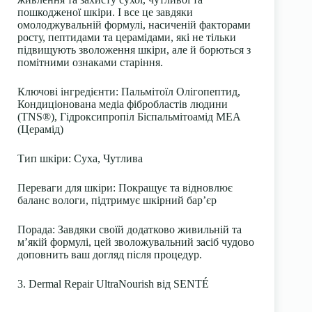
пошкодженої шкіри. І все це завдяки
омолоджувальній формулі, насиченій факторами
росту, пептидами та церамідами, які не тільки
підвищують зволоження шкіри, але й борються з
помітними ознаками старіння.
Ключові інгредієнти:
Пальмітоїл Олігопептид,
Кондиціонована медіа фібробластів людини
(TNS®), Гідроксипропіл Біспальмітоамід МЕА
(Церамід)
Тип шкіри:
Суха, Чутлива
Переваги для шкіри:
Покращує та відновлює
баланс вологи, підтримує шкірний бар’єр
Порада:
Завдяки своїй додатково живильній та
м’якій формулі, цей зволожувальний засіб чудово
доповнить ваш догляд після процедур.
3. Dermal Repair UltraNourish від SENTÉ