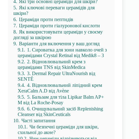
4.
Які три основні цераміди для шкіри?
5.
Які ключові переваги церамідів для
шкіри?
6.
Цераміди проти пептидів
7.
Цераміди проти гіалуронової кислоти
8.
Як використовувати цераміди у своєму
догляді за шкірою
9.
Варіанти для включення у ваш догляд
9.1.
1. Сироватка для зони навколо очей з
церамідами Crystal Retinal від Medik8 – 3
9.2.
2. Відновлювальний крем з
церамідами TNS від SkinMedica
9.3.
3. Dermal Repair UltraNourish від
SENTÉ
9.4.
4. Відновлювальний ліпідний крем
XeraCalm A.D від Avène
9.5.
5. Бальзам для тіла Lipikar Balm AP+
M від La Roche-Posay
9.6.
6. Очищувальний засіб Replenishing
Cleanser від SkinCeuticals
10.
Часті запитання
10.1.
Чи безпечні цераміди для шкіри,
схильної до акне?
10.2.
Чим цераміди відрізняються від