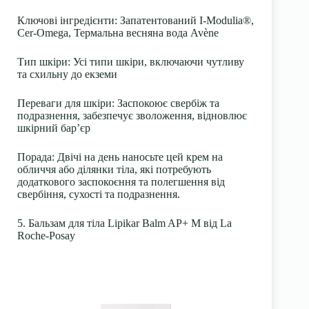
Ключові інгредієнти:
Запатентований I-Modulia®,
Cer-Omega, Термальна весняна вода Avène
Тип шкіри:
Усі типи шкіри, включаючи чутливу
та схильну до екземи
Переваги для шкіри:
Заспокоює свербіж та
подразнення, забезпечує зволоження, відновлює
шкірний бар’єр
Порада:
Двічі на день наносьте цей крем на
обличчя або ділянки тіла, які потребують
додаткового заспокоєння та полегшення від
свербіння, сухості та подразнення.
5. Бальзам для тіла Lipikar Balm AP+ M від La
Roche-Posay