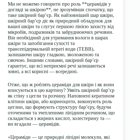
Ми не можемо говорити про роль **церамідів у
догляді за шкірою**, не зрозумівши спочатку, що
таке шкірний бар’єр. Як найзовніший шар шкіри,
шкірний бар’єр діє як природний обладунок для
вашої шкіри та слугує першою лінією захисту від
мікробів, подразників та забруднюючих речовин.
Він необхідний для утримання вологи в шарах
шкіри та запобігання сухості та
трансепідермальній втраті води (ТЕВВ),
залишаючи шкіру гладкою, зволоженою та
сяючою. Іншими словами, шкірний бар’єр
гарантує, що всі неприємні речі залишаються
зовні, а всі корисні — всередині.
Отже, що ж роблять цераміди для шкіри і як вони
вписуються в цю картину? Уявіть шкірний бар’єр
як стіну з цегли та розчину. Наповнені кератином
клітини шкіри, або корнеоцити, виконують роль
цеглин, що формують структуру бар’єру, будучи
оточеними та зчепленими ліпідним розчином, що
складається з жирних кислот, холестерину та —
ви вгадали — церамідів.
«Цераміди — це природні ліпідні молекули, які