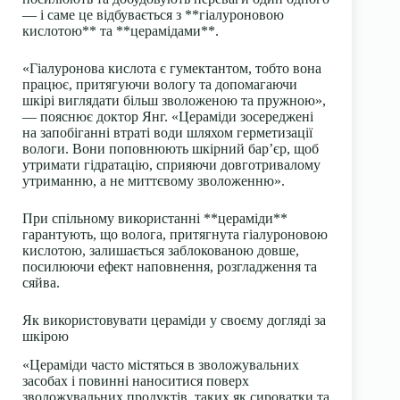
— і саме це відбувається з **гіалуроновою
кислотою** та **церамідами**.
«Гіалуронова кислота є гумектантом, тобто вона
працює, притягуючи вологу та допомагаючи
шкірі виглядати більш зволоженою та пружною»,
— пояснює доктор Янг. «Цераміди зосереджені
на запобіганні втраті води шляхом герметизації
вологи. Вони поповнюють шкірний бар’єр, щоб
утримати гідратацію, сприяючи довготривалому
утриманню, а не миттєвому зволоженню».
При спільному використанні **цераміди**
гарантують, що волога, притягнута гіалуроновою
кислотою, залишається заблокованою довше,
посилюючи ефект наповнення, розгладження та
сяйва.
Як використовувати цераміди у своєму догляді за
шкірою
«Цераміди часто містяться в зволожувальних
засобах і повинні наноситися поверх
зволожувальних продуктів, таких як сироватки та