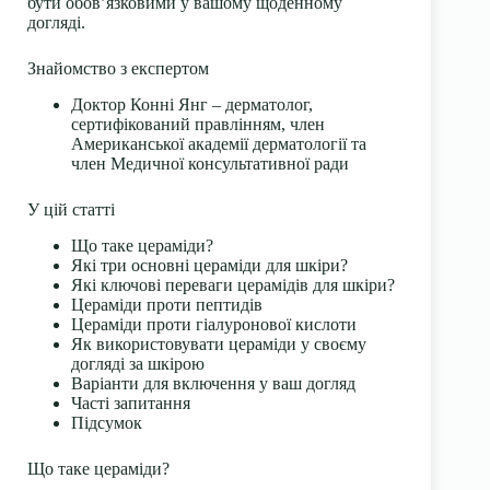
бути обов’язковими у вашому щоденному
догляді.
Знайомство з експертом
Доктор Конні Янг – дерматолог,
сертифікований правлінням, член
Американської академії дерматології та
член Медичної консультативної ради
У цій статті
Що таке цераміди?
Які три основні цераміди для шкіри?
Які ключові переваги церамідів для шкіри?
Цераміди проти пептидів
Цераміди проти гіалуронової кислоти
Як використовувати цераміди у своєму
догляді за шкірою
Варіанти для включення у ваш догляд
Часті запитання
Підсумок
Що таке цераміди?