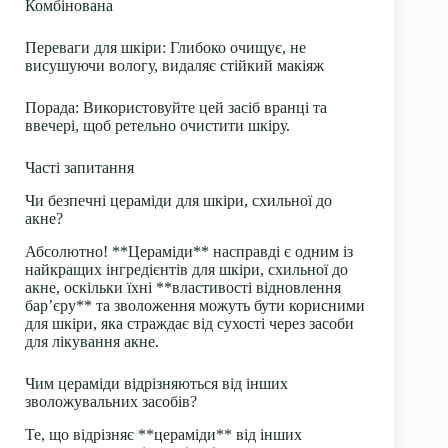
Комбінована
Переваги для шкіри:
Глибоко очищує, не
висушуючи вологу, видаляє стійкий макіяж
Порада:
Використовуйте цей засіб вранці та
ввечері, щоб ретельно очистити шкіру.
Часті запитання
Чи безпечні цераміди для шкіри, схильної до
акне?
Абсолютно! **Цераміди** насправді є одним із
найкращих інгредієнтів для шкіри, схильної до
акне, оскільки їхні **властивості відновлення
бар’єру** та зволоження можуть бути корисними
для шкіри, яка страждає від сухості через засоби
для лікування акне.
Чим цераміди відрізняються від інших
зволожувальних засобів?
Те, що відрізняє **цераміди** від інших