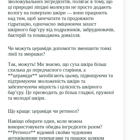
зволожувальних інгредієнтів, полягає в тому, що
ці природні ліпідні молекули не просто додають
вологу на поверхню шкіри — вони працюють
над тим, щоб запечатати та продовжити
гідратацію, одночасно зміцнюючи захист
шкірного бар’єру від подразників, забруднювачів,
бактерій та пошкоджень довкілля.
Чи можуть цераміди допомогти зменшити тонкі
лінії та зморшки?
Так, можуть! Ми знаємо, що суха шкіра більш
схильна до передчасного старіння, а
**цераміди** запобігають цьому, підвищуючи та
підтримуючи зволоженість шкіри та
забезпечуючи міцність і цілісність шкірного
бар’єру. Це призводить до більш гладкої, пружної
та молодої шкіри.
Що краще: цераміди чи ретинол?
Навіщо обирати один, коли можна
використовувати обидва інгредієнти разом?
**Ретинол** відомий своїми чудовими
антивіковими перевагами та працює шляхом