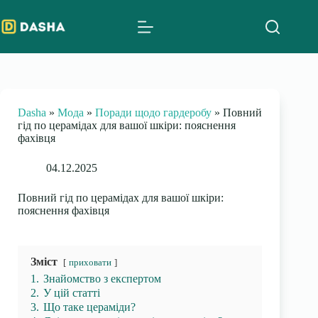
Skip
to
content
Dasha
»
Мода
»
Поради щодо гардеробу
»
Повний
гід по церамідах для вашої шкіри: пояснення
фахівця
04.12.2025
Повний гід по церамідах для вашої шкіри:
пояснення фахівця
Зміст
приховати
1.
Знайомство з експертом
2.
У цій статті
3.
Що таке цераміди?