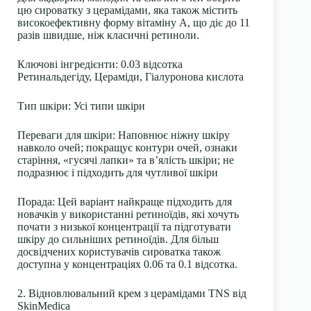
цю сироватку з церамідами, яка також містить
високоефективну форму вітаміну А, що діє до 11
разів швидше, ніж класичні ретиноли.
Ключові інгредієнти:
0.03 відсотка
Ретинальдегіду, Цераміди, Гіалуронова кислота
Тип шкіри:
Усі типи шкіри
Переваги для шкіри:
Наповнює ніжну шкіру
навколо очей; покращує контури очей, ознаки
старіння, «гусячі лапки» та в’ялість шкіри; не
подразнює і підходить для чутливої шкіри
Порада:
Цей варіант найкраще підходить для
новачків у використанні ретиноїдів, які хочуть
почати з низької концентрації та підготувати
шкіру до сильніших ретиноїдів. Для більш
досвідчених користувачів сироватка також
доступна у концентраціях 0.06 та 0.1 відсотка.
2. Відновлювальний крем з церамідами TNS від
SkinMedica