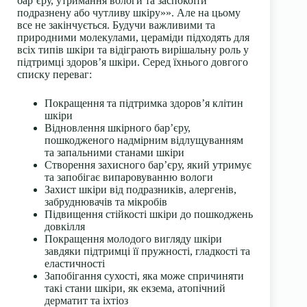
бар’єру, утримання вологи та заспокоїти
подразнену або чутливу шкіру»». Але на цьому
все не закінчується. Будучи важливими та
природними молекулами, цераміди підходять для
всіх типів шкіри та відіграють вирішальну роль у
підтримці здоров’я шкіри. Серед їхнього довгого
списку переваг:
Покращення та підтримка здоров’я клітин
шкіри
Відновлення шкірного бар’єру,
пошкодженого надмірним відлущуванням
та запальними станами шкіри
Створення захисного бар’єру, який утримує
та запобігає випаровуванню вологи
Захист шкіри від подразників, алергенів,
забруднювачів та мікробів
Підвищення стійкості шкіри до пошкоджень
довкілля
Покращення молодого вигляду шкіри
завдяки підтримці її пружності, гладкості та
еластичності
Запобігання сухості, яка може спричиняти
такі стани шкіри, як екзема, атопічний
дерматит та іхтіоз