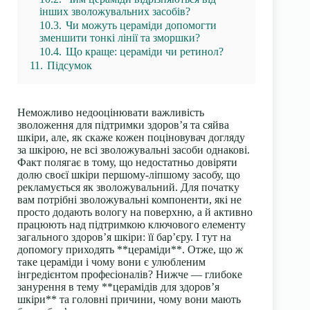
інших зволожувальних засобів?
10.3.
Чи можуть цераміди допомогти
зменшити тонкі лінії та зморшки?
10.4.
Що краще: цераміди чи ретинол?
11.
Підсумок
Неможливо недооцінювати важливість
зволоження для підтримки здоров’я та сяйва
шкіри, але, як скаже кожен поціновувач догляду
за шкірою, не всі зволожувальні засоби однакові.
Факт полягає в тому, що недостатньо довіряти
долю своєї шкіри першому-ліпшому засобу, що
рекламується як зволожувальний. Для початку
вам потрібні зволожувальні компоненти, які не
просто додають вологу на поверхню, а й активно
працюють над підтримкою ключового елементу
загального здоров’я шкіри: її бар’єру. І тут на
допомогу приходять **цераміди**. Отже, що ж
таке цераміди і чому вони є улюбленим
інгредієнтом професіоналів? Нижче — глибоке
занурення в тему **церамідів для здоров’я
шкіри** та головні причини, чому вони мають