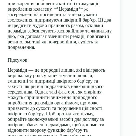
прискорення оновлення клітин і стимуляції
вироблення колагену. **Цераміди** ж
зосереджені на посиленні та запечатуванні
зволоження, підтримуючи шкірний бар’єр. Ці два
інгредієнти чудово працюють разом, оскільки
цераміди забезпечують заспокійливу та живильну
дію, яка допомагає зменшити реакції, пов’язані з
ретинолом, такі як почервоніння, сухість та
подразнення.
Підсумок
Цераміди — це природні ліпіди, які відіграють
вирішальну роль у запечатуванні вологи,
зміцненні та підтримці шкірного бар’єру та
захисті шкіри від подразників навколишнього
середовища. Однак такі фактори, як старіння,
можуть спричинити зниження природного
вироблення церамідів організмом, що може
призвести до сухості та порушення цілісності
шкірного бар’єру. Щоб протидіяти цьому,
обирайте зволожувальні засоби для догляду за
шкірою, збагачені церамідами, щоб допомогти
відновити здорову функцію бар’єру та
покращити зволоження. Для найкращих