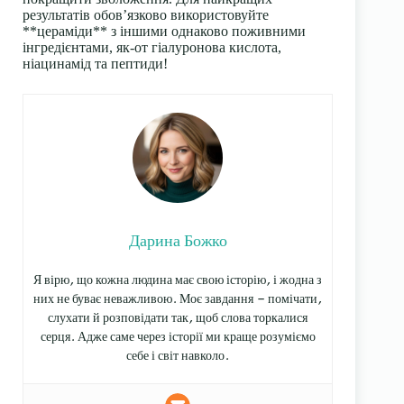
результатів обов’язково використовуйте
**цераміди** з іншими однаково поживними
інгредієнтами, як-от гіалуронова кислота,
ніацинамід та пептиди!
Дарина Божко
Я вірю, що кожна людина має свою історію, і жодна з
них не буває неважливою. Моє завдання — помічати,
слухати й розповідати так, щоб слова торкалися
серця. Адже саме через історії ми краще розуміємо
себе і світ навколо.