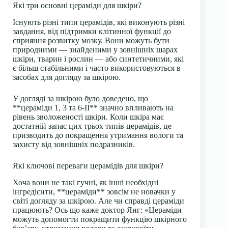
Які три основні цераміди для шкіри?
Існують різні типи церамідів, які виконують різні
завдання, від підтримки клітинної функції до
сприяння розвитку мозку. Вони можуть бути
природними — знайденими у зовнішніх шарах
шкіри, тварин і рослин — або синтетичними, які
є більш стабільними і часто використовуються в
засобах для догляду за шкірою.
У догляді за шкірою було доведено, що
**цераміди 1, 3 та 6-II** значно впливають на
рівень зволоженості шкіри. Коли шкіра має
достатній запас цих трьох типів церамідів, це
призводить до покращення утримання вологи та
захисту від зовнішніх подразників.
Які ключові переваги церамідів для шкіри?
Хоча вони не такі гучні, як інші необхідні
інгредієнти, **цераміди** зовсім не новачки у
світі догляду за шкірою. Але чи справді цераміди
працюють? Ось що каже доктор Янг: «Цераміди
можуть допомогти покращити функцію шкірного