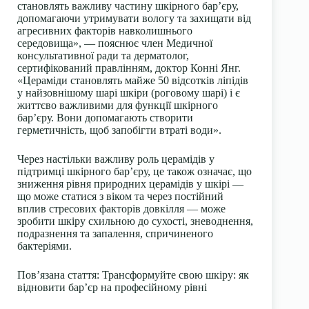
становлять важливу частину шкірного бар’єру,
допомагаючи утримувати вологу та захищати від
агресивних факторів навколишнього
середовища», — пояснює член Медичної
консультативної ради та дерматолог,
сертифікований правлінням, доктор Конні Янг.
«Цераміди становлять майже 50 відсотків ліпідів
у найзовнішому шарі шкіри (роговому шарі) і є
життєво важливими для функції шкірного
бар’єру. Вони допомагають створити
герметичність, щоб запобігти втраті води».
Через настільки важливу роль церамідів у
підтримці шкірного бар’єру, це також означає, що
зниження рівня природних церамідів у шкірі —
що може статися з віком та через постійний
вплив стресових факторів довкілля — може
зробити шкіру схильною до сухості, зневоднення,
подразнення та запалення, спричиненого
бактеріями.
Пов’язана стаття:
Трансформуйте свою шкіру: як
відновити бар’єр на професійному рівні