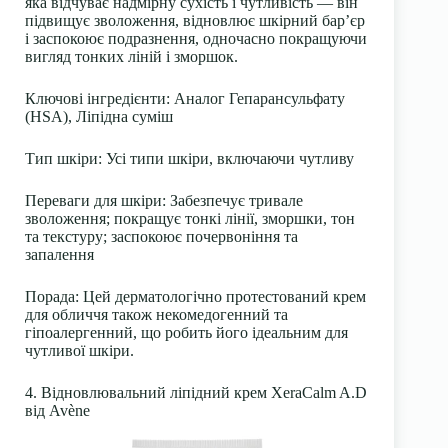
яка відчуває надмірну сухість і чутливість — він
підвищує зволоження, відновлює шкірний бар’єр
і заспокоює подразнення, одночасно покращуючи
вигляд тонких ліній і зморшок.
Ключові інгредієнти:
Аналог Гепарансульфату
(HSA), Ліпідна суміш
Тип шкіри:
Усі типи шкіри, включаючи чутливу
Переваги для шкіри:
Забезпечує тривале
зволоження; покращує тонкі лінії, зморшки, тон
та текстуру; заспокоює почервоніння та
запалення
Порада:
Цей дерматологічно протестований крем
для обличчя також некомедогенний та
гіпоалергенний, що робить його ідеальним для
чутливої шкіри.
4. Відновлювальний ліпідний крем XeraCalm A.D
від Avène