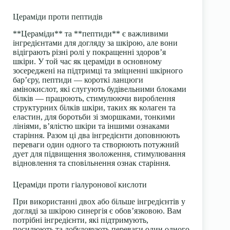
Цераміди проти пептидів
**Цераміди** та **пептиди** є важливими
інгредієнтами для догляду за шкірою, але вони
відіграють різні ролі у покращенні здоров’я
шкіри. У той час як цераміди в основному
зосереджені на підтримці та зміцненні шкірного
бар’єру, пептиди — короткі ланцюги
амінокислот, які слугують будівельними блоками
білків — працюють, стимулюючи вироблення
структурних білків шкіри, таких як колаген та
еластин, для боротьби зі зморшками, тонкими
лініями, в’ялістю шкіри та іншими ознаками
старіння. Разом ці два інгредієнти доповнюють
переваги один одного та створюють потужний
дует для підвищення зволоження, стимулювання
відновлення та сповільнення ознак старіння.
Цераміди проти гіалуронової кислоти
При використанні двох або більше інгредієнтів у
догляді за шкірою синергія є обов’язковою. Вам
потрібні інгредієнти, які підтримують,
посилюють та добудовують переваги один одного